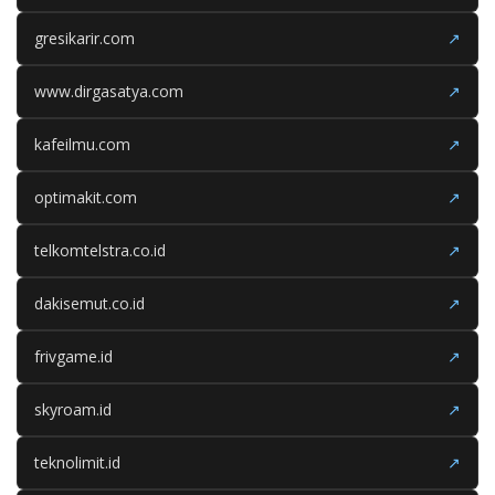
gresikarir.com
↗
www.dirgasatya.com
↗
kafeilmu.com
↗
optimakit.com
↗
telkomtelstra.co.id
↗
dakisemut.co.id
↗
frivgame.id
↗
skyroam.id
↗
teknolimit.id
↗