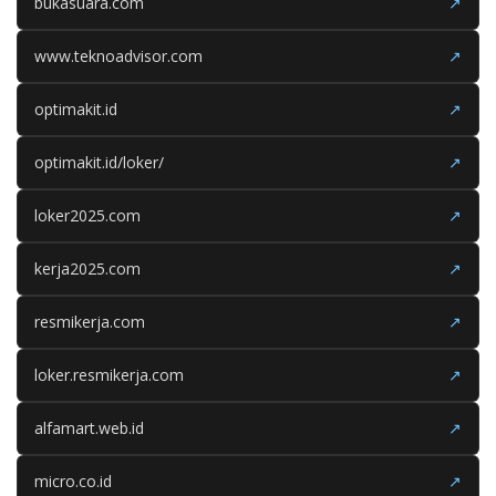
bukasuara.com
↗
www.teknoadvisor.com
↗
optimakit.id
↗
optimakit.id/loker/
↗
loker2025.com
↗
kerja2025.com
↗
resmikerja.com
↗
loker.resmikerja.com
↗
alfamart.web.id
↗
micro.co.id
↗