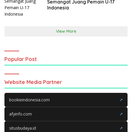
Semangat Juang Pemain U-17
Indonesia
View More
Popular Post
Website Media Partner
bookieindonesia.com
↗
afyinfo.com
↗
situsbudaya.id
↗