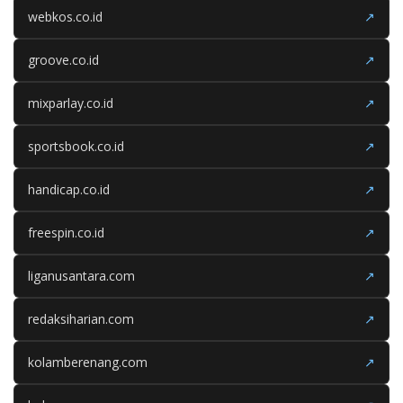
webkos.co.id
↗
groove.co.id
↗
mixparlay.co.id
↗
sportsbook.co.id
↗
handicap.co.id
↗
freespin.co.id
↗
liganusantara.com
↗
redaksiharian.com
↗
kolamberenang.com
↗