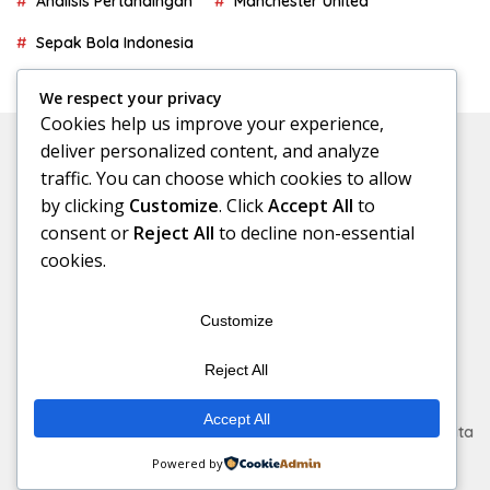
Analisis Pertandingan
Manchester United
Sepak Bola Indonesia
We respect your privacy
Cookies help us improve your experience,
deliver personalized content, and analyze
traffic. You can choose which cookies to allow
by clicking
Customize
. Click
Accept All
to
consent or
Reject All
to decline non-essential
cookies.
Customize
Reject All
Accept All
Copyright © AntarSport.com | AntarSport | Antar Sport | Berita
Bola | Jadwal Bola | Prediksi Bola
Powered by