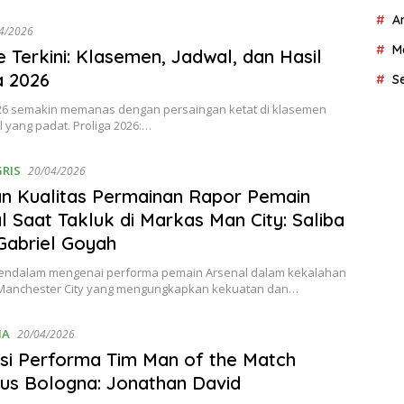
A
4/2026
M
 Terkini: Klasemen, Jadwal, dan Hasil
a 2026
S
026 semakin memanas dengan persaingan ketat di klasemen
 yang padat. Proliga 2026:…
GRIS
20/04/2026
n Kualitas Permainan Rapor Pemain
l Saat Takluk di Markas Man City: Saliba
 Gabriel Goyah
mendalam mengenai performa pemain Arsenal dalam kekalahan
anchester City yang mengungkapkan kekuatan dan…
IA
20/04/2026
si Performa Tim Man of the Match
us Bologna: Jonathan David