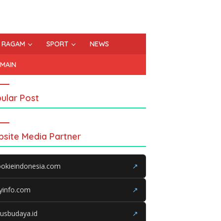
RAGAM
SPORT
NEWS
EMAIN
ular Post
site Media Partner
okieindonesia.com
↗
ga 2026 Dimulai 8 Januari
Saksikan Grand Final Proliga
A
yinfo.com
↗
a 26 April, Inilah
2026: Gresik Phonska Pupuk
S
alnya!
Indonesia Tantang Jakarta
B
Pertamina Enduro di MOJI, 25
M
tusbudaya.id
↗
April