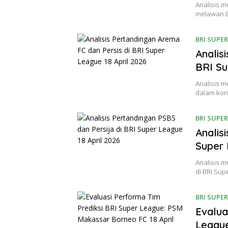
Analisis 
melawan B
BRI SUPE
Analis
BRI Su
Analisis 
dalam kon
BRI SUPE
Analis
Super 
Analisis 
di BRI Sup
BRI SUPE
Evalua
League