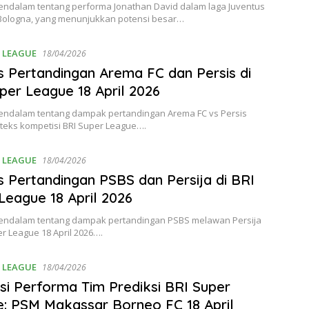
mendalam tentang performa Jonathan David dalam laga Juventus
ologna, yang menunjukkan potensi besar…
R LEAGUE
18/04/2026
is Pertandingan Arema FC dan Persis di
per League 18 April 2026
mendalam tentang dampak pertandingan Arema FC vs Persis
teks kompetisi BRI Super League….
R LEAGUE
18/04/2026
is Pertandingan PSBS dan Persija di BRI
League 18 April 2026
mendalam tentang dampak pertandingan PSBS melawan Persija
er League 18 April 2026….
R LEAGUE
18/04/2026
si Performa Tim Prediksi BRI Super
: PSM Makassar Borneo FC 18 April