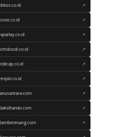
bkos.co.id
↗
oove.co.id
↗
xparlay.co.id
↗
ortsbook.co.id
↗
ndicap.co.id
↗
eespin.co.id
↗
ganusantara.com
↗
daksiharian.com
↗
olamberenang.com
↗