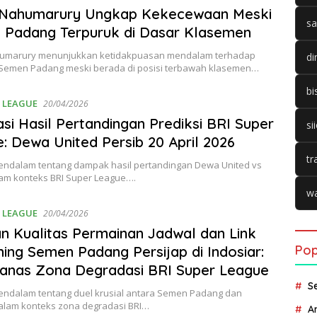
 Nahumarury Ungkap Kekecewaan Meski
sa
 Padang Terpuruk di Dasar Klasemen
umarury menunjukkan ketidakpuasan mendalam terhadap
di
Semen Padang meski berada di posisi terbawah klasemen…
bi
R LEAGUE
20/04/2026
asi Hasil Pertandingan Prediksi BRI Super
si
: Dewa United Persib 20 April 2026
tr
mendalam tentang dampak hasil pertandingan Dewa United vs
lam konteks BRI Super League….
wa
R LEAGUE
20/04/2026
n Kualitas Permainan Jadwal dan Link
Pop
ing Semen Padang Persijap di Indosiar:
anas Zona Degradasi BRI Super League
S
mendalam tentang duel krusial antara Semen Padang dan
dalam konteks zona degradasi BRI…
A