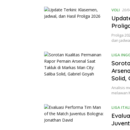
VOLI
20/0
Update
Prolig
Proliga 2
dan jadwal
LIGA ING
Sorota
Arsena
Solid,
Analisis 
melawan M
LIGA ITAL
Evalua
Juvent