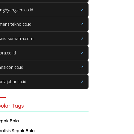
nghyangseri.co.id
↗
mensitekno.co.id
↗
snis-sumatra.com
↗
iora.co.id
↗
ansicon.co.id
↗
rtajabar.co.id
↗
ular Tags
epak Bola
nalisis Sepak Bola