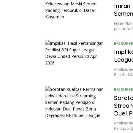
Imran
Semen
Imran Nah
performa 
BRI SUPE
Implik
League
Analisis 
Persib da
BRI SUPE
Sorota
Stream
Duel P
Analisis 
Persijap 