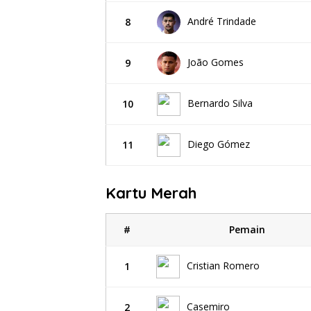
André Trindade
8
João Gomes
9
Bernardo Silva
10
Diego Gómez
11
Kartu Merah
#
Pemain
Cristian Romero
1
Casemiro
2