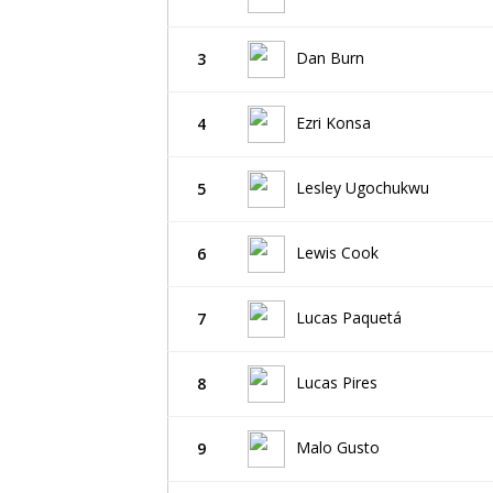
Dan Burn
3
Ezri Konsa
4
Lesley Ugochukwu
5
Lewis Cook
6
Lucas Paquetá
7
Lucas Pires
8
Malo Gusto
9