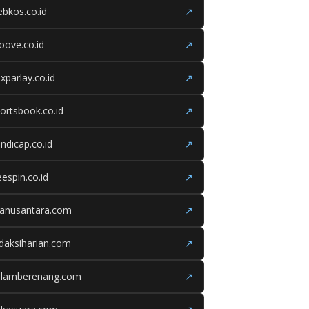
bkos.co.id
↗
oove.co.id
↗
xparlay.co.id
↗
ortsbook.co.id
↗
ndicap.co.id
↗
eespin.co.id
↗
ganusantara.com
↗
daksiharian.com
↗
olamberenang.com
↗