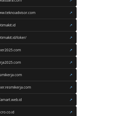
ukasuara.com
↗
ww.teknoadvisor.com
↗
timakit.id
↗
timakit.id/loker/
↗
oker2025.com
↗
erja2025.com
↗
smikerja.com
↗
ker.resmikerja.com
↗
famart.web.id
↗
cro.co.id
↗