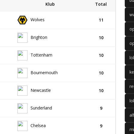
b
Klub
Total
w
Wolves
11
op
Brighton
10
op
Tottenham
10
l
k
Bournemouth
10
re
Newcastle
10
lo
Sunderland
9
al
Chelsea
9
mi