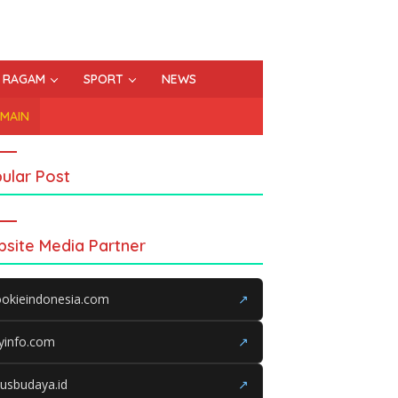
RAGAM
SPORT
NEWS
EMAIN
ular Post
site Media Partner
okieindonesia.com
↗
yinfo.com
↗
tusbudaya.id
↗