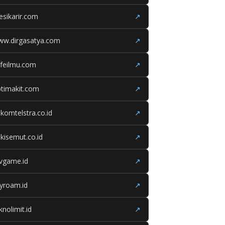
esikarir.com
↗
ww.dirgasatya.com
↗
feilmu.com
↗
timakit.com
↗
lkomtelstra.co.id
↗
kisemut.co.id
↗
ivgame.id
↗
yroam.id
↗
knolimit.id
↗