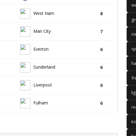
we
West Ham
8
gr
Man City
7
mi
sp
Everton
6
ha
Sunderland
6
fr
Liverpool
6
li
Fulham
6
re
k