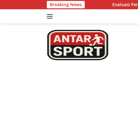
Skip
Breaking News
Evaluasi Performa Tim Non
to
content