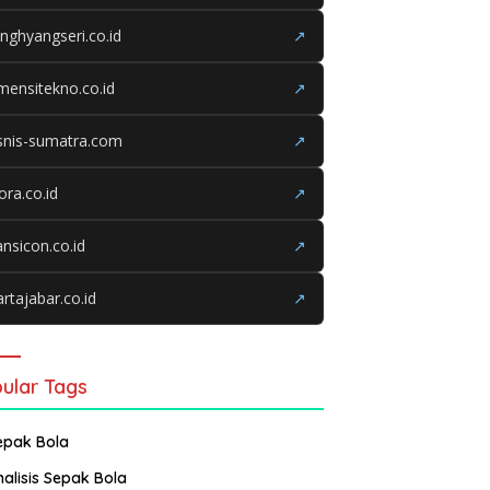
nghyangseri.co.id
↗
mensitekno.co.id
↗
snis-sumatra.com
↗
iora.co.id
↗
ansicon.co.id
↗
rtajabar.co.id
↗
ular Tags
epak Bola
nalisis Sepak Bola