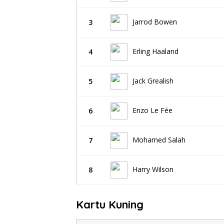
Jarrod Bowen
3
Erling Haaland
4
Jack Grealish
5
Enzo Le Fée
6
Mohamed Salah
7
Harry Wilson
8
Kartu Kuning