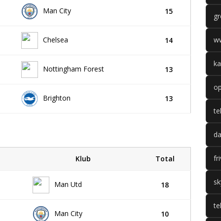
Man City
15
gr
Chelsea
w
14
ka
Nottingham Forest
13
op
Brighton
13
te
da
fr
Klub
Total
sk
Man Utd
18
te
Man City
10