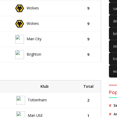
Wolves
9
sa
di
Wolves
9
bi
Man City
9
si
Brighton
9
tr
wa
Klub
Total
Pop
Tottenham
2
S
A
Man Utd
1