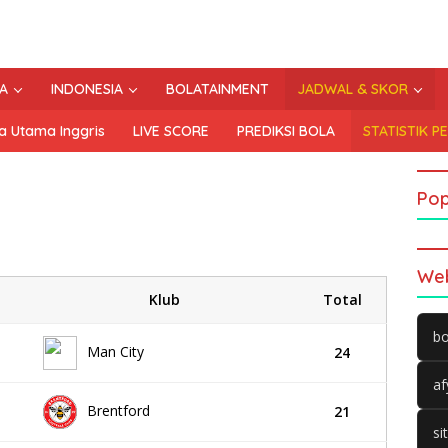
A
INDONESIA
BOLATAINMENT
JADWAL & SKOR
a Utama Inggris
LIVE SCORE
PREDIKSI BOLA
STATISTIK P
Pop
Web
Klub
Total
bo
Man City
24
af
Brentford
21
si