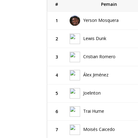
#
Pemain
Yerson Mosquera
1
Lewis Dunk
2
Cristian Romero
3
Álex Jiménez
4
Joelinton
5
Trai Hume
6
Moisés Caicedo
7