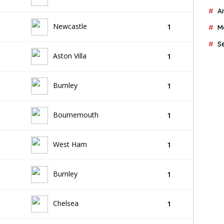
A
Newcastle
1
M
S
Aston Villa
1
Burnley
1
Bournemouth
1
West Ham
1
Burnley
1
Chelsea
1