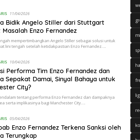
we
GRIS
11/04/2026
gr
a Bidik Angelo Stiller dari Stuttgart
t Masalah Enzo Fernandez
mi
engah mempertimbangkan Angelo Stiller sebagai solusi untuk
t lini tengah setelah ketidakpastian Enzo Fernandez….
sp
GRIS
10/04/2026
ha
si Performa Tim Enzo Fernandez dan
a Sepakat Damai, Sinyal Bahaya untuk
fr
ster City?
li
mendalam tentang performa Enzo Fernandez dan dampaknya
ea serta implikasinya bagi Manchester City….
re
GRIS
05/04/2026
k
ab Enzo Fernandez Terkena Sanksi oleh
ea Terungkap