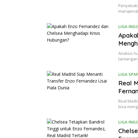
Penyebab 
manajerial
LIGA ING
Apaka
Mengha
Analisis 
tantangan
LIGA SPA
Real M
Fernan
Real Madr
bisa meng
LIGA ING
Chelse