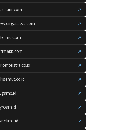
esikarir.com
↗
ww.dirgasatya.com
↗
feilmu.com
↗
timakit.com
↗
lkomtelstra.co.id
↗
kisemut.co.id
↗
ivgame.id
↗
yroam.id
↗
knolimit.id
↗