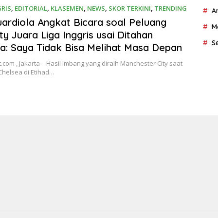
GRIS
,
EDITORIAL
,
KLASEMEN
,
NEWS
,
SKOR TERKINI
,
TRENDING
A
26
ardiola Angkat Bicara soal Peluang
M
ty Juara Liga Inggris usai Ditahan
S
a: Saya Tidak Bisa Melihat Masa Depan
.com , Jakarta – Hasil imbang yang diraih Manchester City saat
helsea di Etihad…