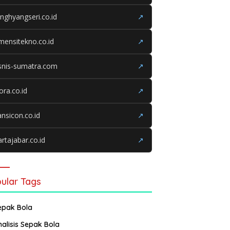
nghyangseri.co.id
↗
mensitekno.co.id
↗
snis-sumatra.com
↗
iora.co.id
↗
ansicon.co.id
↗
rtajabar.co.id
↗
ular Tags
epak Bola
nalisis Sepak Bola