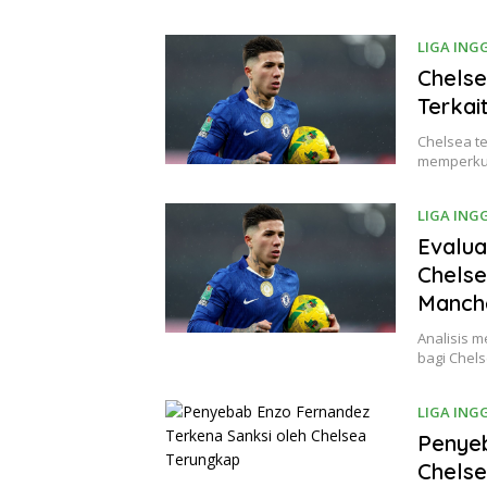
LIGA ING
Chelse
Terkai
Chelsea t
memperkua
LIGA ING
Evalua
Chelse
Manche
Analisis 
bagi Chels
LIGA ING
Penyeb
Chels