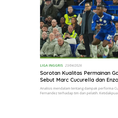
il 2026
LIGA INGGRIS
23/04/2026
Sorotan Kualitas Permainan Ga
Sebut Marc Cucurella dan Enz
Fernandez ‘Khianati’ Liam Rose
Analisis mendalam tentang dampak performa Cu
Fernandez terhadap tim dan pelatih. Ketidakpua