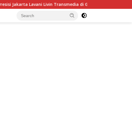
ani Livin Transmedia di Grand Final Proliga 2026 di MOJI, 25 Ap