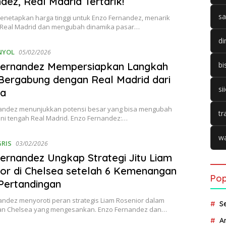
dez, Real Madrid Tertarik!
sa
enetapkan harga tinggi untuk Enzo Fernandez, menarik
 Real Madrid dan mengubah dinamika pasar…
di
NYOL
05/02/2026
Fernandez Mempersiapkan Langkah
bi
Bergabung dengan Real Madrid dari
si
ea
andez menunjukkan potensi besar yang bisa mengubah
tr
ini tengah Real Madrid. Enzo Fernandez:…
wa
GRIS
03/02/2026
ernandez Ungkap Strategi Jitu Liam
or di Chelsea setelah 6 Kemenangan
Pop
 Pertandingan
andez menyoroti peran strategis Liam Rosenior dalam
S
n Chelsea yang mengesankan. Enzo Fernandez dan…
A