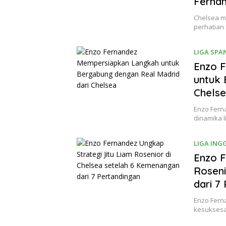
Fernan
Chelsea m
perhatian
LIGA SPA
Enzo 
untuk 
Chels
Enzo Fern
dinamika l
LIGA ING
Enzo F
Roseni
dari 7
Enzo Fern
kesuksesa