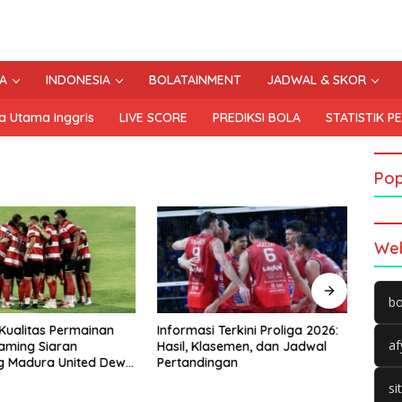
A
INDONESIA
BOLATAINMENT
JADWAL & SKOR
a Utama Inggris
LIVE SCORE
PREDIKSI BOLA
STATISTIK P
Pop
Web
bo
Kualitas Permainan
Informasi Terkini Proliga 2026:
Proli
af
eaming Siaran
Hasil, Klasemen, dan Jadwal
Hingg
Madura United Dewa
Pertandingan
Jadw
ri Ini, Sabtu 25 April
si