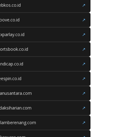
bkos.co.id
↗
oove.co.id
↗
xparlay.co.id
↗
ortsbook.co.id
↗
ndicap.co.id
↗
eespin.co.id
↗
ganusantara.com
↗
daksiharian.com
↗
olamberenang.com
↗