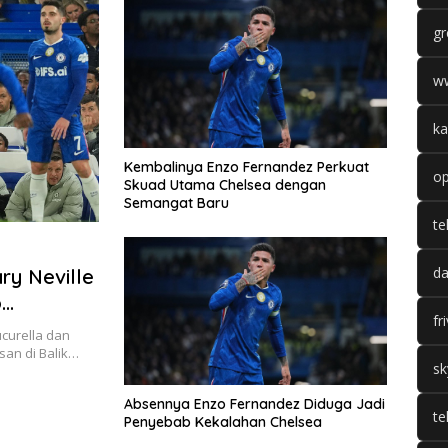
gr
w
ka
Kembalinya Enzo Fernandez Perkuat
op
Skuad Utama Chelsea dengan
Semangat Baru
te
da
ry Neville
o
fr
nior
curella dan
san di Balik…
sk
Absennya Enzo Fernandez Diduga Jadi
te
Penyebab Kekalahan Chelsea