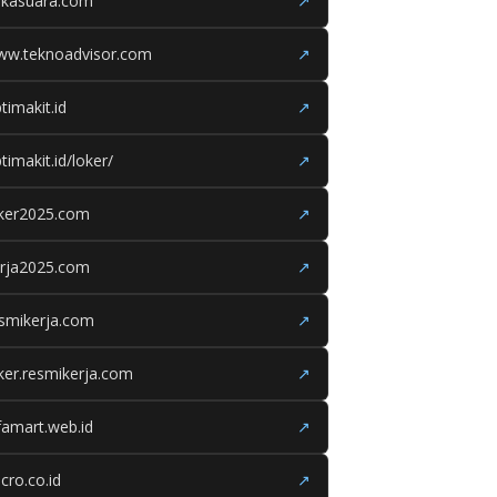
ukasuara.com
↗
ww.teknoadvisor.com
↗
timakit.id
↗
timakit.id/loker/
↗
oker2025.com
↗
erja2025.com
↗
smikerja.com
↗
ker.resmikerja.com
↗
famart.web.id
↗
cro.co.id
↗