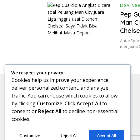
LIGA ING
05/01/20
Pep Gu
Man Ci
Chelse
AntarSport
menjamu C
We respect your privacy
Cookies help us improve your experience,
deliver personalized content, and analyze
traffic. You can choose which cookies to allow
by clicking
Customize
. Click
Accept All
to
consent or
Reject All
to decline non-essential
cookies.
Customize
Reject All
Accept All