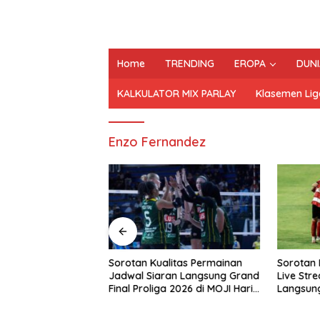
Home
TRENDING
EROPA
DUNI
KALKULATOR MIX PARLAY
Klasemen Lig
Enzo Fernandez
rforma Tim Nonton
Sorotan Kualitas Permainan
Sorotan 
ing Jakarta
Jadwal Siaran Langsung Grand
Live Str
sisi Jakarta
Final Proliga 2026 di MOJI Hari
Langsung 
 Transmedia di
Ini, 25 April 2026
United Ha
Proliga 2026 di
2026