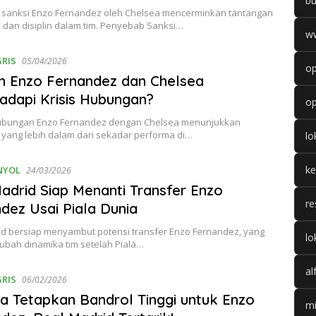
b
sanksi Enzo Fernandez oleh Chelsea mencerminkan tantangan
 dan disiplin dalam tim. Penyebab Sanksi…
w
GRIS
05/04/2026
op
h Enzo Fernandez dan Chelsea
dapi Krisis Hubungan?
op
hubungan Enzo Fernandez dengan Chelsea menunjukkan
 yang lebih dalam dari sekadar performa di…
l
k
NYOL
24/03/2026
adrid Siap Menanti Transfer Enzo
re
dez Usai Piala Dunia
id bersiap menyambut potensi transfer Enzo Fernandez, yang
lo
ubah dinamika tim setelah Piala…
al
GRIS
06/02/2026
a Tetapkan Bandrol Tinggi untuk Enzo
mi