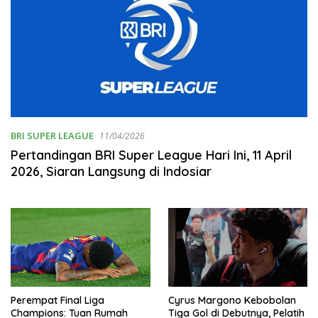
BRI SUPER LEAGUE
11/04/2026
Pertandingan BRI Super League Hari Ini, 11 April
2026, Siaran Langsung di Indosiar
Perempat Final Liga
Cyrus Margono Kebobolan
Champions: Tuan Rumah
Tiga Gol di Debutnya, Pelatih