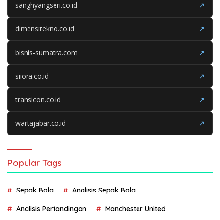
sanghyangseri.co.id
↗
dimensitekno.co.id
↗
bisnis-sumatra.com
↗
siiora.co.id
↗
transicon.co.id
↗
wartajabar.co.id
↗
Popular Tags
Sepak Bola
Analisis Sepak Bola
Analisis Pertandingan
Manchester United