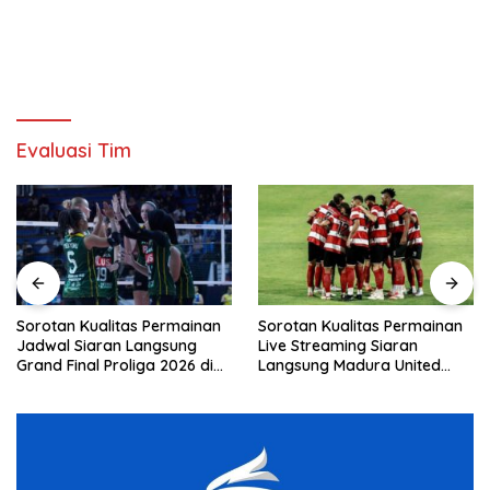
Evaluasi Tim
Sorotan Kualitas Permainan
Sorotan Kualitas Permainan
Jadwal Siaran Langsung
Live Streaming Siaran
Grand Final Proliga 2026 di
Langsung Madura United
MOJI Hari Ini, 25 April 2026
Dewa United Hari Ini, Sabtu
25 April 2026