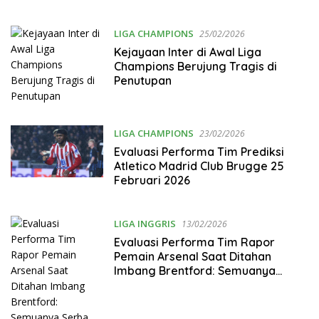
LIGA CHAMPIONS
25/02/2026
Kejayaan Inter di Awal Liga
Champions Berujung Tragis di
Penutupan
LIGA CHAMPIONS
23/02/2026
Evaluasi Performa Tim Prediksi
Atletico Madrid Club Brugge 25
Februari 2026
LIGA INGGRIS
13/02/2026
Evaluasi Performa Tim Rapor
Pemain Arsenal Saat Ditahan
Imbang Brentford: Semuanya
Serba Nanggung