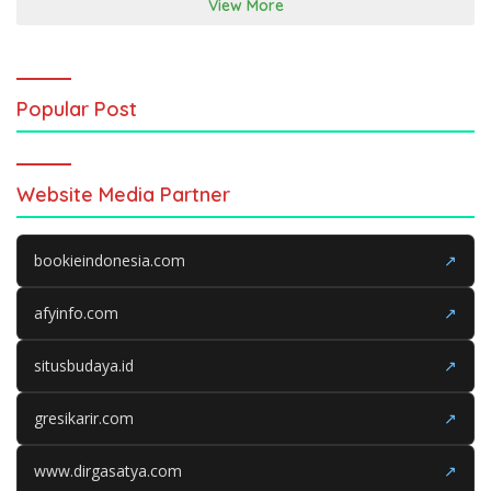
View More
Popular Post
Website Media Partner
bookieindonesia.com
↗
afyinfo.com
↗
situsbudaya.id
↗
gresikarir.com
↗
www.dirgasatya.com
↗