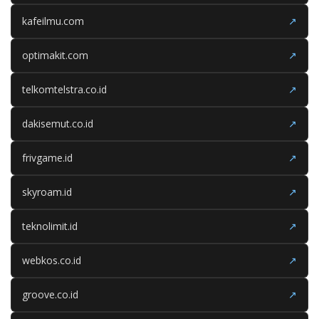
kafeilmu.com
↗
optimakit.com
↗
telkomtelstra.co.id
↗
dakisemut.co.id
↗
frivgame.id
↗
skyroam.id
↗
teknolimit.id
↗
webkos.co.id
↗
groove.co.id
↗