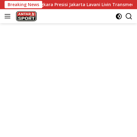
Skip
 Bhayangkara Presisi Jakarta Lavani Livin Transmedia di Grand F
Breaking News
to
content