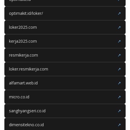
optimakit.id/loker/
↗
loker2025.com
↗
kerja2025.com
↗
resmikerja.com
↗
loker.resmikerja.com
↗
alfamart.web.id
↗
micro.co.id
↗
sanghyangseri.co.id
↗
dimensitekno.co.id
↗