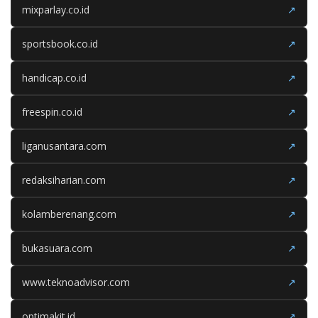
mixparlay.co.id
↗
sportsbook.co.id
↗
handicap.co.id
↗
freespin.co.id
↗
liganusantara.com
↗
redaksiharian.com
↗
kolamberenang.com
↗
bukasuara.com
↗
www.teknoadvisor.com
↗
optimakit.id
↗