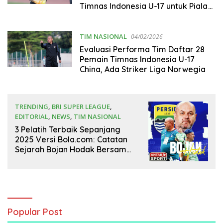
Timnas Indonesia U-17 untuk Piala
AFF U-17 dan Piala Asia U-17 2026?
TIM NASIONAL
04/02/2026
Evaluasi Performa Tim Daftar 28
Pemain Timnas Indonesia U-17
China, Ada Striker Liga Norwegia
TRENDING
,
BRI SUPER LEAGUE
,
EDITORIAL
,
NEWS
,
TIM NASIONAL
24/12/2025
3 Pelatih Terbaik Sepanjang
2025 Versi Bola.com: Catatan
Sejarah Bojan Hodak Bersama
Persib
Popular Post