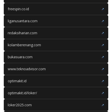
freespin.co.id
↗
liganusantara.com
↗
redaksiharian.com
↗
kolamberenang.com
↗
bukasuara.com
↗
www.teknoadvisor.com
↗
optimakit.id
↗
optimakit.id/loker/
↗
loker2025.com
↗