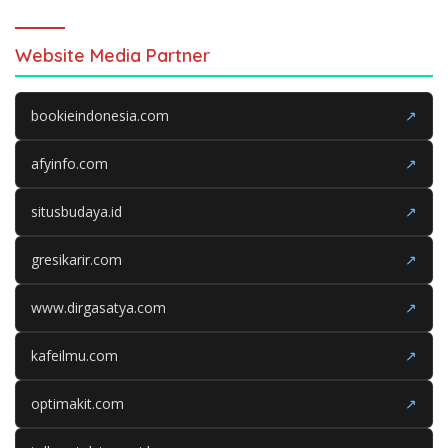
Website Media Partner
bookieindonesia.com
↗
afyinfo.com
↗
situsbudaya.id
↗
gresikarir.com
↗
www.dirgasatya.com
↗
kafeilmu.com
↗
optimakit.com
↗