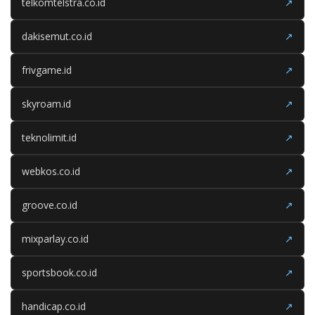
telkomtelstra.co.id
↗
dakisemut.co.id
↗
frivgame.id
↗
skyroam.id
↗
teknolimit.id
↗
webkos.co.id
↗
groove.co.id
↗
mixparlay.co.id
↗
sportsbook.co.id
↗
handicap.co.id
↗