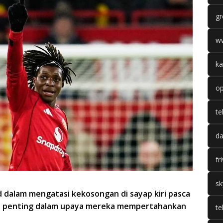
gr
w
ka
op
te
da
fr
sk
d dalam mengatasi kekosongan di sayap kiri pasca
an penting dalam upaya mereka mempertahankan
te