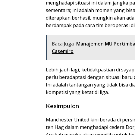
menghadapi situasi ini dalam jangka 
sementara; ini adalah momen yang bisa
diterapkan berhasil, mungkin akan ad
berdampak pada cara tim beroperasi d
Baca Juga
Manajemen MU Pertimba
Casemiro
Lebih jauh lagi, ketidakpastian di say
perlu beradaptasi dengan situasi baru
Ini adalah tantangan yang tidak bisa 
kompetisi yang ketat di liga.
Kesimpulan
Manchester United kini berada di persi
ten Hag dalam menghadapi cedera Dorg
Apakah mereka akan memilih untuk be