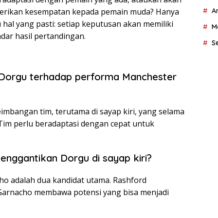
A
berikan kesempatan kepada pemain muda? Hanya
hal yang pasti: setiap keputusan akan memiliki
M
dar hasil pertandingan.
S
 Dorgu terhadap performa Manchester
bangan tim, terutama di sayap kiri, yang selama
Tim perlu beradaptasi dengan cepat untuk
enggantikan Dorgu di sayap kiri?
ho adalah dua kandidat utama. Rashford
arnacho membawa potensi yang bisa menjadi