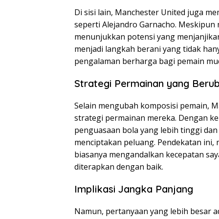
Di sisi lain, Manchester United juga 
seperti Alejandro Garnacho. Meskipu
menunjukkan potensi yang menjanjika
menjadi langkah berani yang tidak ha
pengalaman berharga bagi pemain muda
Strategi Permainan yang Beru
Selain mengubah komposisi pemain, M
strategi permainan mereka. Dengan ke
penguasaan bola yang lebih tinggi 
menciptakan peluang. Pendekatan ini,
biasanya mengandalkan kecepatan sayap
diterapkan dengan baik.
Implikasi Jangka Panjang
Namun, pertanyaan yang lebih besar 