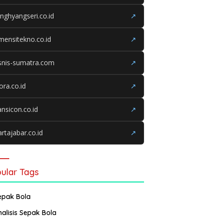
nghyangseri.co.id
↗
mensitekno.co.id
↗
snis-sumatra.com
↗
iora.co.id
↗
ansicon.co.id
↗
rtajabar.co.id
↗
ular Tags
epak Bola
nalisis Sepak Bola