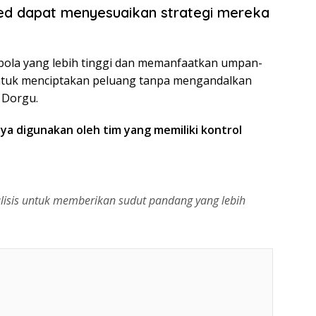
ed dapat menyesuaikan strategi mereka
bola yang lebih tinggi dan memanfaatkan umpan-
untuk menciptakan peluang tanpa mengandalkan
 Dorgu.
ya digunakan oleh tim yang memiliki kontrol
alisis untuk memberikan sudut pandang yang lebih