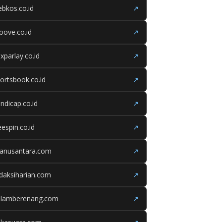
bkos.co.id
↗
oove.co.id
↗
xparlay.co.id
↗
ortsbook.co.id
↗
ndicap.co.id
↗
eespin.co.id
↗
ganusantara.com
↗
daksiharian.com
↗
olamberenang.com
↗