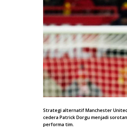
Strategi alternatif Manchester Unite
cedera Patrick Dorgu menjadi sorot
performa tim.