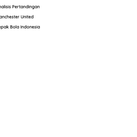
nalisis Pertandingan
anchester United
epak Bola Indonesia