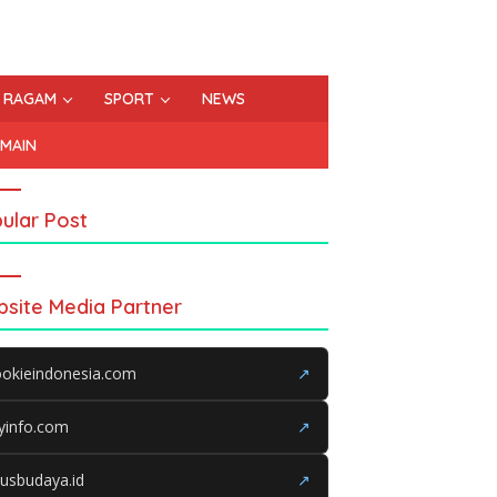
RAGAM
SPORT
NEWS
EMAIN
ular Post
site Media Partner
okieindonesia.com
↗
yinfo.com
↗
tusbudaya.id
↗