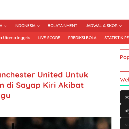
A
INDONESIA
BOLATAINMENT
JADWAL & SKOR
a Utama Inggris
LIVE SCORE
PREDIKSI BOLA
STATISTIK P
Pop
anchester United Untuk
Web
 di Sayap Kiri Akibat
rgu
bo
af
si