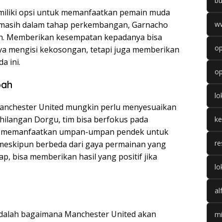
b
memiliki opsi untuk memanfaatkan pemain muda
w
n masih dalam tahap perkembangan, Garnacho
n. Memberikan kesempatan kepadanya bisa
op
nya mengisi kekosongan, tetapi juga memberikan
 ini.
op
bah
l
anchester United mungkin perlu menyesuaikan
hilangan Dorgu, tim bisa berfokus pada
k
dan memanfaatkan umpan-umpan pendek untuk
re
 meskipun berbeda dari gaya permainan yang
, bisa memberikan hasil yang positif jika
lo
al
adalah bagaimana Manchester United akan
mi