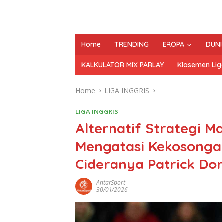
Home
TRENDING
EROPA
DUNI
KALKULATOR MIX PARLAY
Klasemen Lig
Home
LIGA INGGRIS
LIGA INGGRIS
Alternatif Strategi M
Mengatasi Kekosongan
Cideranya Patrick Do
AntarSport
30/01/2026