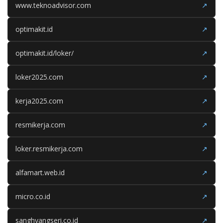
www.teknoadvisor.com
↗
optimakit.id
↗
optimakit.id/loker/
↗
loker2025.com
↗
kerja2025.com
↗
resmikerja.com
↗
loker.resmikerja.com
↗
alfamart.web.id
↗
micro.co.id
↗
sanghyangseri.co.id
↗