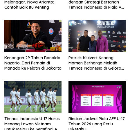
Melanggar, Nova Arianto:
dengan Strategi Bertahan
Contoh Baik Itu Penting
Timnas Indonesia di Piala AFF
2026
Kenangan 29 Tahun Ronaldo
Patrick Kluivert Kenang
Nazario: Dari Pemain di
Momen Berharga Melatih
Manado ke Pelatih di Jakarta
Timnas Indonesia di Gelora
Bung Karno
Timnas Indonesia U-17 Harus
Rincian Jadwal Piala AFF U-17
Menang Lawan Vietnam
Tahun 2026 yang Perlu
untuk Melaju ke Semifinal AFF
Diketahui