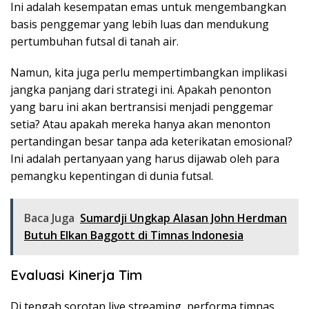
Ini adalah kesempatan emas untuk mengembangkan
basis penggemar yang lebih luas dan mendukung
pertumbuhan futsal di tanah air.
Namun, kita juga perlu mempertimbangkan implikasi
jangka panjang dari strategi ini. Apakah penonton
yang baru ini akan bertransisi menjadi penggemar
setia? Atau apakah mereka hanya akan menonton
pertandingan besar tanpa ada keterikatan emosional?
Ini adalah pertanyaan yang harus dijawab oleh para
pemangku kepentingan di dunia futsal.
Baca Juga
Sumardji Ungkap Alasan John Herdman
Butuh Elkan Baggott di Timnas Indonesia
Evaluasi Kinerja Tim
Di tengah sorotan live streaming, performa timnas