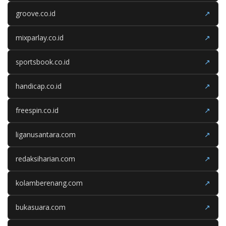
groove.co.id
↗
mixparlay.co.id
↗
sportsbook.co.id
↗
handicap.co.id
↗
freespin.co.id
↗
liganusantara.com
↗
redaksiharian.com
↗
kolamberenang.com
↗
bukasuara.com
↗