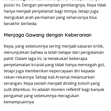
posisi ini. Dengan penampilan gemilangnya, Kepa tidak
hanya menjadi penyelamat bagi timnya, tetapi juga
mengubah arah permainan yang seharusnya bisa
berakhir berbeda.
Menjaga Gawang dengan Keberanian
Kepa, yang sebelumnya sering menjadi sasaran kritik,
menunjukkan bahwa ia telah belajar dari pengalaman
pahit. Dalam laga ini, ia melakukan beberapa
penyelamatan krusial yang tidak hanya mencegah gol,
tetapi juga memberikan kepercayaan diri kepada
rekan-rekannya. Setiap kali Arsenal melancarkan
serangan, Kepa seolah menjadi dinding kokoh yang
sulit ditembus. Ini adalah momen reflektif bagi banyak
pengamat yang sebelumnya meragukan
kemampuannya.