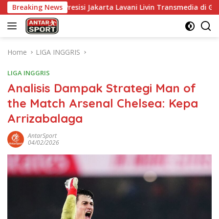
Skip
a Presisi Jakarta Lavani Livin Transmedia di Grand Final Proli
Breaking News
to
content
Home
LIGA INGGRIS
LIGA INGGRIS
Analisis Dampak Strategi Man of
the Match Arsenal Chelsea: Kepa
Arrizabalaga
AntarSport
04/02/2026