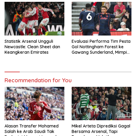
Statistik Arsenal Ungguli
Evaluasi Performa Tim Pesta
Newcastle: Clean Sheet dan
Gol Nottingham Forest ke
Keangkeran Emirates
Gawang Sunderland, Mimpi
Buruk Tottenham dan West
Ham
Recommendation for You
Alasan Transfer Mohamed
Mikel Arteta Diprediksi Gagal
Salah ke Arab Saudi Tak
Bersama Arsenal, Tapi