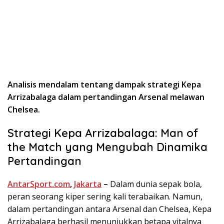
Analisis mendalam tentang dampak strategi Kepa
Arrizabalaga dalam pertandingan Arsenal melawan
Chelsea.
Strategi Kepa Arrizabalaga: Man of
the Match yang Mengubah Dinamika
Pertandingan
AntarSport.com
,
Jakarta
–
Dalam dunia sepak bola,
peran seorang kiper sering kali terabaikan. Namun,
dalam pertandingan antara Arsenal dan Chelsea, Kepa
Arrizabalaga berhasil menunjukkan betapa vitalnya