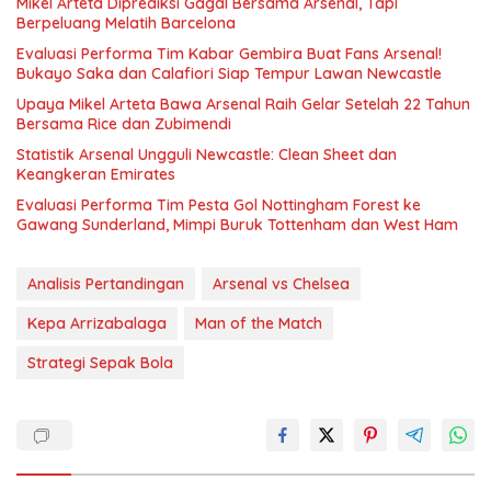
Mikel Arteta Diprediksi Gagal Bersama Arsenal, Tapi
Berpeluang Melatih Barcelona
Evaluasi Performa Tim Kabar Gembira Buat Fans Arsenal!
Bukayo Saka dan Calafiori Siap Tempur Lawan Newcastle
Upaya Mikel Arteta Bawa Arsenal Raih Gelar Setelah 22 Tahun
Bersama Rice dan Zubimendi
Statistik Arsenal Ungguli Newcastle: Clean Sheet dan
Keangkeran Emirates
Evaluasi Performa Tim Pesta Gol Nottingham Forest ke
Gawang Sunderland, Mimpi Buruk Tottenham dan West Ham
Analisis Pertandingan
Arsenal vs Chelsea
Kepa Arrizabalaga
Man of the Match
Strategi Sepak Bola