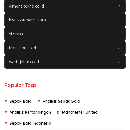
dimensitekno.co.id
↗
bisnis-sumatra.com
↗
siiora.co.id
↗
transicon.co.id
↗
wartajabar.co.id
↗
Popular Tags
Sepak Bola
Analisis Sepak Bola
Analisis Pertandingan
Manchester United
Sepak Bola Indonesia