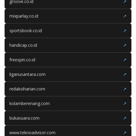
groove.co.id
↗
mixparlay.co.id
↗
sportsbook.co.id
↗
handicap.co.id
↗
freespin.co.id
↗
liganusantara.com
↗
redaksiharian.com
↗
kolamberenang.com
↗
bukasuara.com
↗
www.teknoadvisor.com
↗