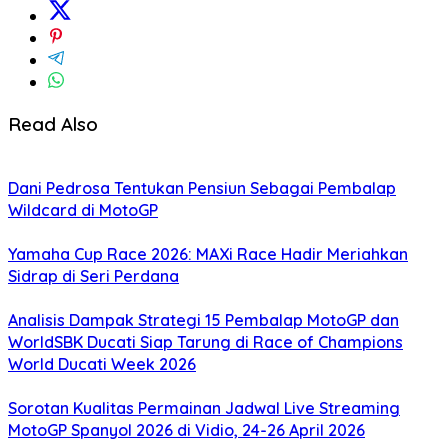
Read Also
Dani Pedrosa Tentukan Pensiun Sebagai Pembalap
Wildcard di MotoGP
Yamaha Cup Race 2026: MAXi Race Hadir Meriahkan
Sidrap di Seri Perdana
Analisis Dampak Strategi 15 Pembalap MotoGP dan
WorldSBK Ducati Siap Tarung di Race of Champions
World Ducati Week 2026
Sorotan Kualitas Permainan Jadwal Live Streaming
MotoGP Spanyol 2026 di Vidio, 24-26 April 2026