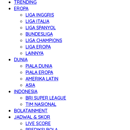
TRENDING
EROPA
LIGA INGGRIS
LIGA ITALIA
LIGA SPANYOL
BUNDESLIGA
LIGA CHAMPIONS
LIGA EROPA
LAINNYA
DUNIA
PIALA DUNIA
PIALA EROPA
AMERIKA LATIN
ASIA
INDONESIA
BRI SUPER LEAGUE
TIM NASIONAL
BOLATAINMENT
JADWAL & SKOR
LIVE SCORE
PREDIKSI BOLA