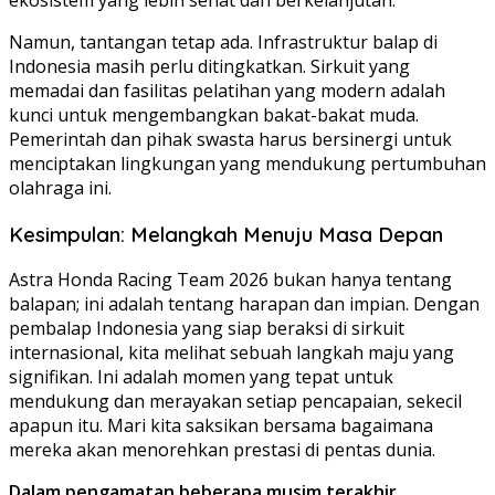
Namun, tantangan tetap ada. Infrastruktur balap di
Indonesia masih perlu ditingkatkan. Sirkuit yang
memadai dan fasilitas pelatihan yang modern adalah
kunci untuk mengembangkan bakat-bakat muda.
Pemerintah dan pihak swasta harus bersinergi untuk
menciptakan lingkungan yang mendukung pertumbuhan
olahraga ini.
Kesimpulan: Melangkah Menuju Masa Depan
Astra Honda Racing Team 2026 bukan hanya tentang
balapan; ini adalah tentang harapan dan impian. Dengan
pembalap Indonesia yang siap beraksi di sirkuit
internasional, kita melihat sebuah langkah maju yang
signifikan. Ini adalah momen yang tepat untuk
mendukung dan merayakan setiap pencapaian, sekecil
apapun itu. Mari kita saksikan bersama bagaimana
mereka akan menorehkan prestasi di pentas dunia.
Dalam pengamatan beberapa musim terakhir,