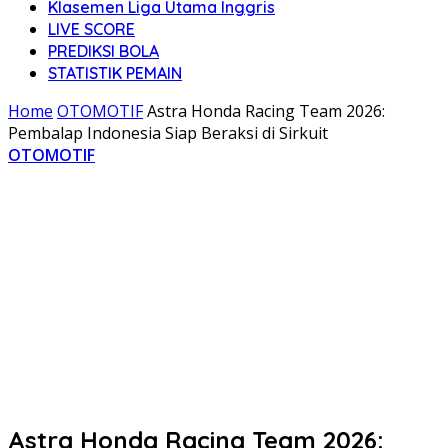
Klasemen Liga Utama Inggris
LIVE SCORE
PREDIKSI BOLA
STATISTIK PEMAIN
Home
OTOMOTIF
Astra Honda Racing Team 2026:
Pembalap Indonesia Siap Beraksi di Sirkuit
OTOMOTIF
Astra Honda Racing Team 2026: