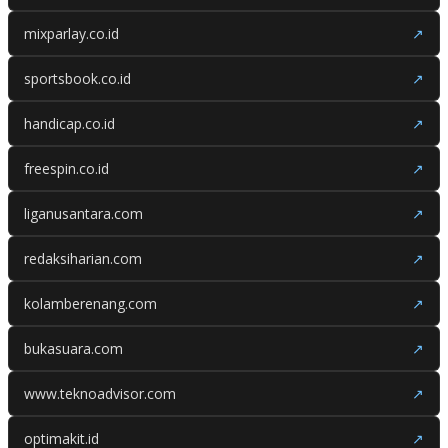
mixparlay.co.id
↗
sportsbook.co.id
↗
handicap.co.id
↗
freespin.co.id
↗
liganusantara.com
↗
redaksiharian.com
↗
kolamberenang.com
↗
bukasuara.com
↗
www.teknoadvisor.com
↗
optimakit.id
↗