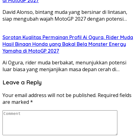
di MotoGP 2027
David Alonso, bintang muda yang bersinar di lintasan,
siap mengubah wajah MotoGP 2027 dengan potensi…
Sorotan Kualitas Permainan Profil Ai Ogura, Rider Muda
Hasil Binaan Honda yang Bakal Bela Monster Energy
Yamaha di MotoGP 2027
Ai Ogura, rider muda berbakat, menunjukkan potensi
luar biasa yang menjanjikan masa depan cerah di…
Leave a Reply
Your email address will not be published.
Required fields
are marked
*