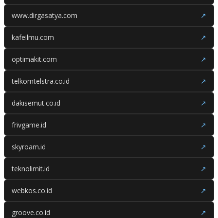
www.dirgasatya.com
↗
kafeilmu.com
↗
optimakit.com
↗
telkomtelstra.co.id
↗
dakisemut.co.id
↗
frivgame.id
↗
skyroam.id
↗
teknolimit.id
↗
webkos.co.id
↗
groove.co.id
↗