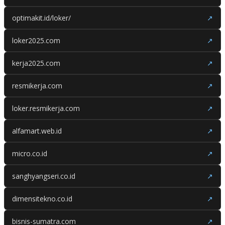
optimakit.id/loker/
↗
loker2025.com
↗
kerja2025.com
↗
resmikerja.com
↗
loker.resmikerja.com
↗
alfamart.web.id
↗
micro.co.id
↗
sanghyangseri.co.id
↗
dimensitekno.co.id
↗
bisnis-sumatra.com
↗