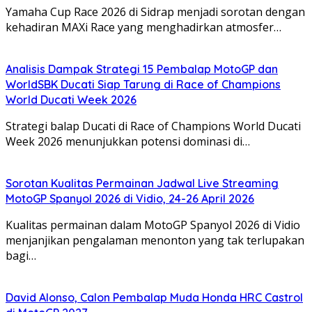
Yamaha Cup Race 2026 di Sidrap menjadi sorotan dengan
kehadiran MAXi Race yang menghadirkan atmosfer…
Analisis Dampak Strategi 15 Pembalap MotoGP dan
WorldSBK Ducati Siap Tarung di Race of Champions
World Ducati Week 2026
Strategi balap Ducati di Race of Champions World Ducati
Week 2026 menunjukkan potensi dominasi di…
Sorotan Kualitas Permainan Jadwal Live Streaming
MotoGP Spanyol 2026 di Vidio, 24-26 April 2026
Kualitas permainan dalam MotoGP Spanyol 2026 di Vidio
menjanjikan pengalaman menonton yang tak terlupakan
bagi…
David Alonso, Calon Pembalap Muda Honda HRC Castrol