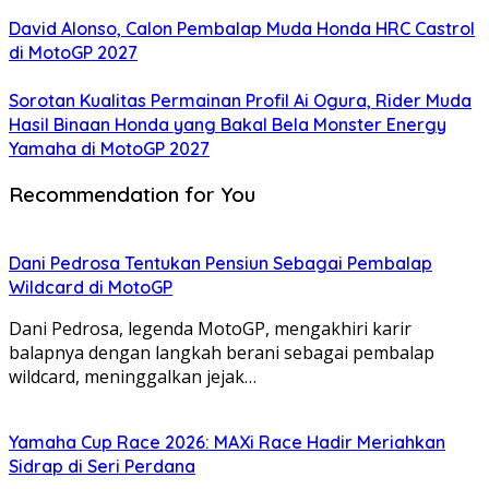
David Alonso, Calon Pembalap Muda Honda HRC Castrol
di MotoGP 2027
Sorotan Kualitas Permainan Profil Ai Ogura, Rider Muda
Hasil Binaan Honda yang Bakal Bela Monster Energy
Yamaha di MotoGP 2027
Recommendation for You
Dani Pedrosa Tentukan Pensiun Sebagai Pembalap
Wildcard di MotoGP
Dani Pedrosa, legenda MotoGP, mengakhiri karir
balapnya dengan langkah berani sebagai pembalap
wildcard, meninggalkan jejak…
Yamaha Cup Race 2026: MAXi Race Hadir Meriahkan
Sidrap di Seri Perdana