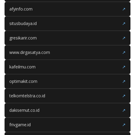
afyinfo.com
↗
situsbudaya.id
↗
gresikarir.com
↗
www.dirgasatya.com
↗
kafeilmu.com
↗
optimakit.com
↗
telkomtelstra.co.id
↗
dakisemut.co.id
↗
frivgame.id
↗