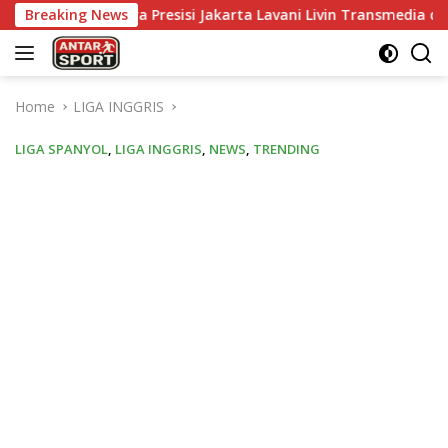
Skip
gkara Presisi Jakarta Lavani Livin Transmedia di Grand Final P
Breaking News
to
content
Home
LIGA INGGRIS
LIGA SPANYOL
,
LIGA INGGRIS
,
NEWS
,
TRENDING