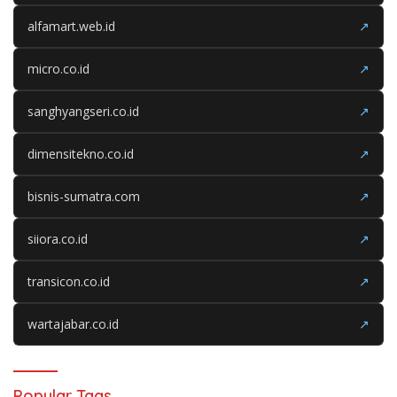
alfamart.web.id
↗
micro.co.id
↗
sanghyangseri.co.id
↗
dimensitekno.co.id
↗
bisnis-sumatra.com
↗
siiora.co.id
↗
transicon.co.id
↗
wartajabar.co.id
↗
Popular Tags