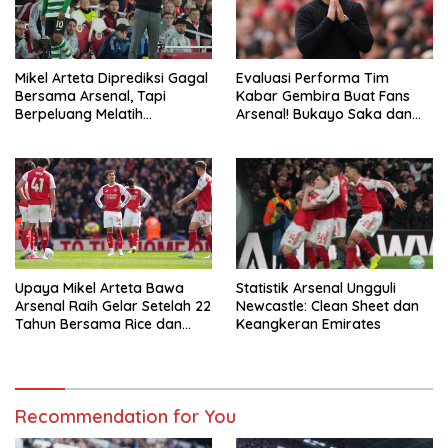
Mikel Arteta Diprediksi Gagal
Evaluasi Performa Tim
Bersama Arsenal, Tapi
Kabar Gembira Buat Fans
Berpeluang Melatih
Arsenal! Bukayo Saka dan
Barcelona
Calafiori Siap Tempur Lawan
Newcastle
Statistik Arsenal Ungguli
Upaya Mikel Arteta Bawa
Newcastle: Clean Sheet dan
Arsenal Raih Gelar Setelah 22
Keangkeran Emirates
Tahun Bersama Rice dan
Zubimendi
Recommendation for You