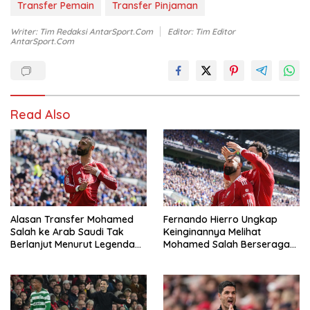
Transfer Pemain
Transfer Pinjaman
Writer: Tim Redaksi AntarSport.com
Editor: Tim Editor
AntarSport.com
Read Also
Alasan Transfer Mohamed
Fernando Hierro Ungkap
Salah ke Arab Saudi Tak
Keinginannya Melihat
Berlanjut Menurut Legenda
Mohamed Salah Berseragam
Madrid
Real Madrid