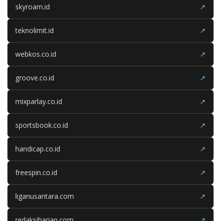
skyroam.id
↗
teknolimit.id
↗
webkos.co.id
↗
groove.co.id
↗
mixparlay.co.id
↗
sportsbook.co.id
↗
handicap.co.id
↗
freespin.co.id
↗
liganusantara.com
↗
redaksiharian.com
↗