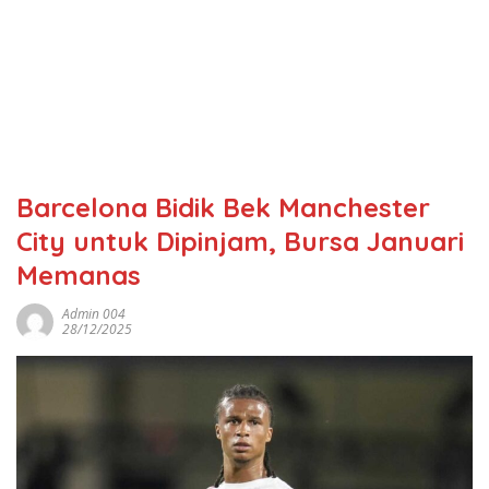
Barcelona Bidik Bek Manchester
City untuk Dipinjam, Bursa Januari
Memanas
Admin 004
28/12/2025