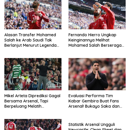
Alasan Transfer Mohamed
Fernando Hierro Ungkap
Salah ke Arab Saudi Tak
Keinginannya Melihat
Berlanjut Menurut Legenda
Mohamed Salah Berseragam
Madrid
Real Madrid
Mikel Arteta Diprediksi Gagal
Evaluasi Performa Tim
Bersama Arsenal, Tapi
Kabar Gembira Buat Fans
Berpeluang Melatih
Arsenal! Bukayo Saka dan
Barcelona
Calafiori Siap Tempur Lawan
Newcastle
Statistik Arsenal Ungguli
Newcastle: Clean Sheet dan