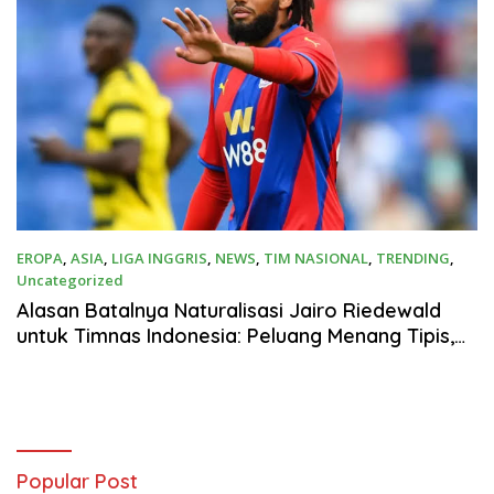
EROPA
,
ASIA
,
LIGA INGGRIS
,
NEWS
,
TIM NASIONAL
,
TRENDING
,
Uncategorized
26/12/2025
Alasan Batalnya Naturalisasi Jairo Riedewald
untuk Timnas Indonesia: Peluang Menang Tipis,
Biaya Tinggi
Popular Post