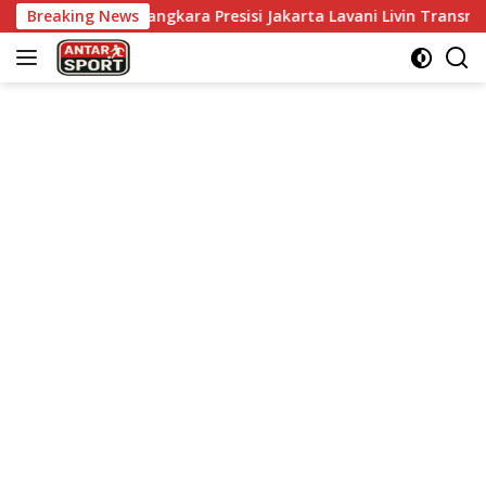
Skip
karta Bhayangkara Presisi Jakarta Lavani Livin Transmedia di Gr
Breaking News
to
content