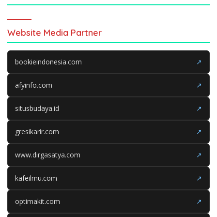
Website Media Partner
bookieindonesia.com
↗
afyinfo.com
↗
situsbudaya.id
↗
gresikarir.com
↗
www.dirgasatya.com
↗
kafeilmu.com
↗
optimakit.com
↗