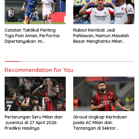
Catatan Taktikal Penting
Rabiot Kembali Jadi
Tiga Poin Aman, Performa
Pahlawan, Namun Masalah
Dipertanyakan: Ini
Besar Menghantui Milan
Pengakuan Jujur Allegri Soal
setelah Pertandingan di
Milan Usai Duel Lawan
Verona
Verona
Recommendation for You
Pertarungan Seru Milan dan
Giroud Ungkap Kerinduan
Juventus di 27 April 2026:
pada AC Milan dan
Prediksi Hasilnya
Tantangan di Sektor
Penyerang