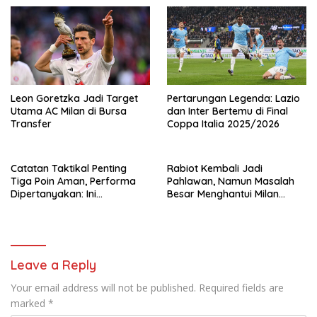
Leon Goretzka Jadi Target
Pertarungan Legenda: Lazio
Utama AC Milan di Bursa
dan Inter Bertemu di Final
Transfer
Coppa Italia 2025/2026
Catatan Taktikal Penting
Rabiot Kembali Jadi
Tiga Poin Aman, Performa
Pahlawan, Namun Masalah
Dipertanyakan: Ini
Besar Menghantui Milan
Pengakuan Jujur Allegri Soal
setelah Pertandingan di
Milan Usai Duel Lawan
Verona
Verona
Leave a Reply
Your email address will not be published.
Required fields are
marked
*