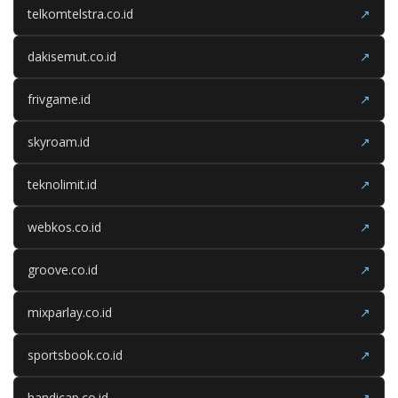
telkomtelstra.co.id
↗
dakisemut.co.id
↗
frivgame.id
↗
skyroam.id
↗
teknolimit.id
↗
webkos.co.id
↗
groove.co.id
↗
mixparlay.co.id
↗
sportsbook.co.id
↗
handicap.co.id
↗