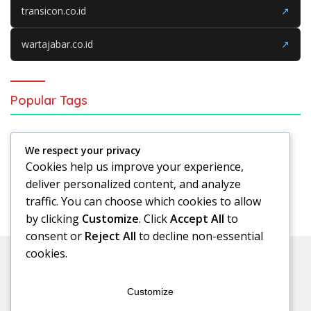
transicon.co.id
↗
wartajabar.co.id
↗
Popular Tags
Sepak Bola
Analisis Sepak Bola
We respect your privacy
Analisis Pertandingan
Manchester United
Cookies help us improve your experience,
deliver personalized content, and analyze
Sepak Bola Indonesia
traffic. You can choose which cookies to allow
by clicking
Customize
. Click
Accept All
to
consent or
Reject All
to decline non-essential
cookies.
Customize