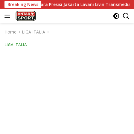
Skip
angkara Presisi Jakarta Lavani Livin Transmedia di Grand Final 
Breaking News
to
content
Home
LIGA ITALIA
LIGA ITALIA