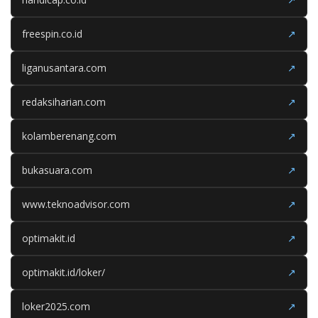
freespin.co.id
↗
liganusantara.com
↗
redaksiharian.com
↗
kolamberenang.com
↗
bukasuara.com
↗
www.teknoadvisor.com
↗
optimakit.id
↗
optimakit.id/loker/
↗
loker2025.com
↗