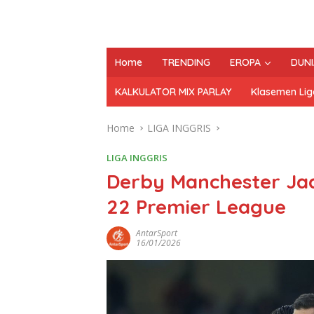
Home
TRENDING
EROPA
DUNI
KALKULATOR MIX PARLAY
Klasemen Lig
Home
LIGA INGGRIS
LIGA INGGRIS
Derby Manchester Jad
22 Premier League
AntarSport
16/01/2026