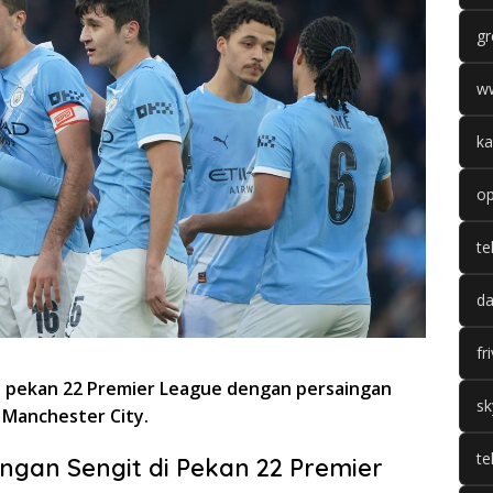
gr
w
ka
op
te
da
fr
a pekan 22 Premier League dengan persaingan
sk
 Manchester City.
te
ngan Sengit di Pekan 22 Premier