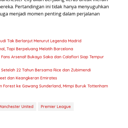
reka. Pertandingan ini tidak hanya menyuguhkan
i juga menjadi momen penting dalam perjalanan
udi Tak Berlanjut Menurut Legenda Madrid
nal, Tapi Berpeluang Melatih Barcelona
Fans Arsenal! Bukayo Saka dan Calafiori Siap Tempur
r Setelah 22 Tahun Bersama Rice dan Zubimendi
 Sheet dan Keangkeran Emirates
am Forest ke Gawang Sunderland, Mimpi Buruk Tottenham
Manchester United
Premier League