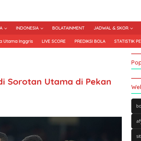
A
INDONESIA
BOLATAINMENT
JADWAL & SKOR
a Utama Inggris
LIVE SCORE
PREDIKSI BOLA
STATISTIK P
Pop
i Sorotan Utama di Pekan
Web
bo
af
si