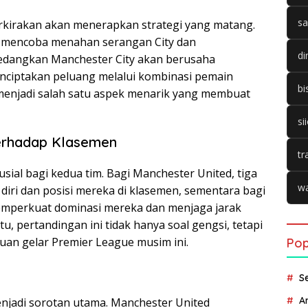
sa
perkirakan akan menerapkan strategi yang matang.
 mencoba menahan serangan City dan
di
Sedangkan Manchester City akan berusaha
ciptakan peluang melalui kombinasi pemain
bi
i menjadi salah satu aspek menarik yang membuat
si
erhadap Klasemen
tr
sial bagi kedua tim. Bagi Manchester United, tiga
wa
iri dan posisi mereka di klasemen, sementara bagi
mperkuat dominasi mereka dan menjaga jarak
u, pertandingan ini tidak hanya soal gengsi, tetapi
an gelar Premier League musim ini.
Pop
S
A
enjadi sorotan utama. Manchester United