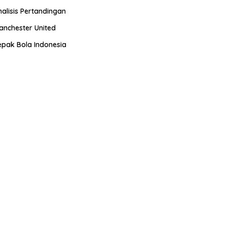
nalisis Pertandingan
anchester United
epak Bola Indonesia