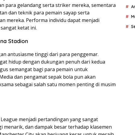
n para gelandang serta striker mereka, sementara
A
an dan teknik para pemain sayap serta
M
lan mereka. Performa individu dapat menjadi
S
sangat ketat ini.
na Stadion
an antusiasme tinggi dari para penggemar.
angat hidup dengan dukungan penuh dari kedua
igus semangat bagi para pemain untuk
 Media dan pengamat sepak bola pun akan
ksama sebagai salah satu momen penting di musim
 League menjadi pertandingan yang sangat
tegi menarik, dan dampak besar terhadap klasemen
Manchester City akan berjuang keras untuk meraih