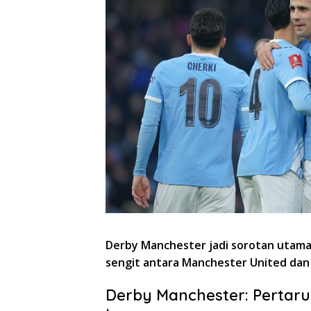
Derby Manchester jadi sorotan utam
sengit antara Manchester United dan
Derby Manchester: Pertaru