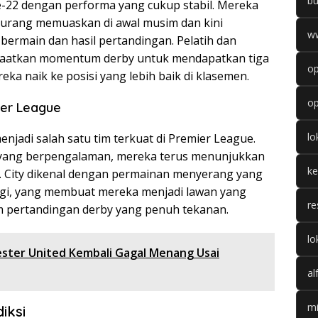
b
-22 dengan performa yang cukup stabil. Mereka
 kurang memuaskan di awal musim dan kini
w
ermain dan hasil pertandingan. Pelatih dan
aatkan momentum derby untuk mendapatkan tiga
op
a naik ke posisi yang lebih baik di klasemen.
op
ier League
l
enjadi salah satu tim terkuat di Premier League.
 yang berpengalaman, mereka terus menunjukkan
k
 City dikenal dengan permainan menyerang yang
ggi, yang membuat mereka menjadi lawan yang
re
am pertandingan derby yang penuh tekanan.
lo
hester United Kembali Gagal Menang Usai
al
mi
iksi