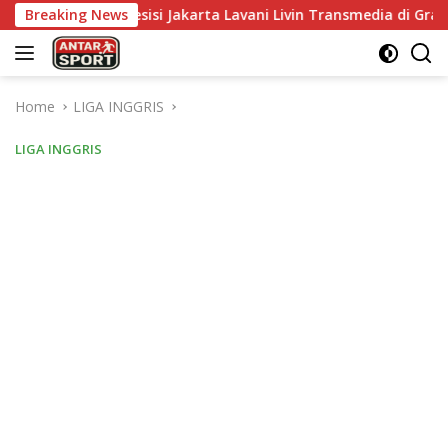
Skip
Presisi Jakarta Lavani Livin Transmedia di Grand Final Proliga 
Breaking News
to
content
Home
LIGA INGGRIS
LIGA INGGRIS