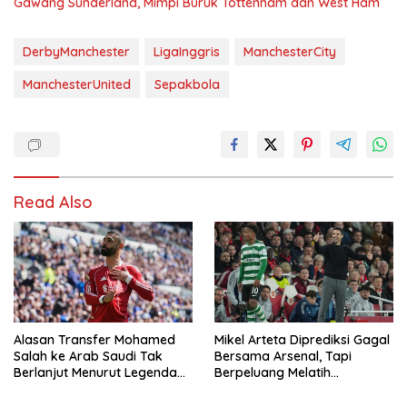
Gawang Sunderland, Mimpi Buruk Tottenham dan West Ham
DerbyManchester
LigaInggris
ManchesterCity
ManchesterUnited
Sepakbola
Read Also
Alasan Transfer Mohamed
Mikel Arteta Diprediksi Gagal
Salah ke Arab Saudi Tak
Bersama Arsenal, Tapi
Berlanjut Menurut Legenda
Berpeluang Melatih
Madrid
Barcelona