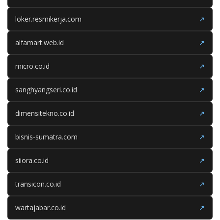
loker.resmikerja.com
↗
alfamart.web.id
↗
micro.co.id
↗
sanghyangseri.co.id
↗
dimensitekno.co.id
↗
bisnis-sumatra.com
↗
siiora.co.id
↗
transicon.co.id
↗
wartajabar.co.id
↗