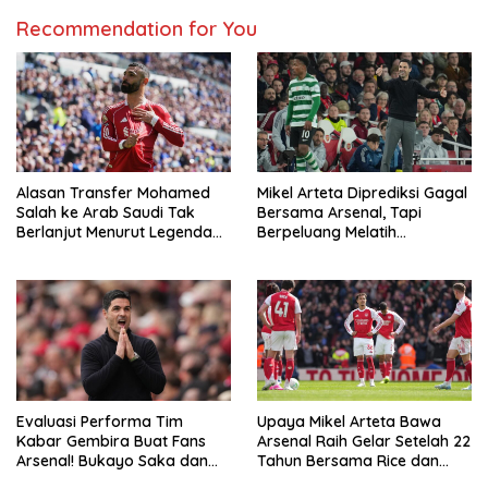
Recommendation for You
Alasan Transfer Mohamed
Mikel Arteta Diprediksi Gagal
Salah ke Arab Saudi Tak
Bersama Arsenal, Tapi
Berlanjut Menurut Legenda
Berpeluang Melatih
Madrid
Barcelona
Evaluasi Performa Tim
Upaya Mikel Arteta Bawa
Kabar Gembira Buat Fans
Arsenal Raih Gelar Setelah 22
Arsenal! Bukayo Saka dan
Tahun Bersama Rice dan
Calafiori Siap Tempur Lawan
Zubimendi