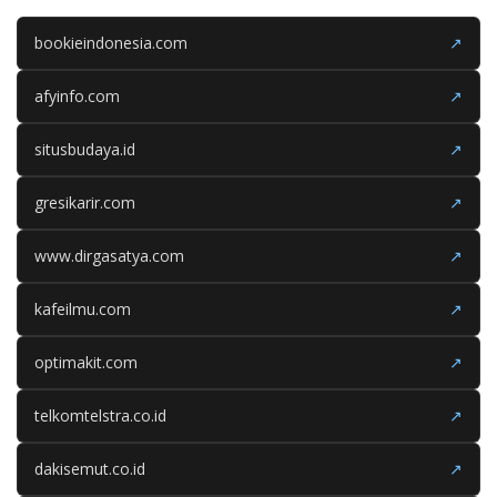
bookieindonesia.com
↗
afyinfo.com
↗
situsbudaya.id
↗
gresikarir.com
↗
www.dirgasatya.com
↗
kafeilmu.com
↗
optimakit.com
↗
telkomtelstra.co.id
↗
dakisemut.co.id
↗