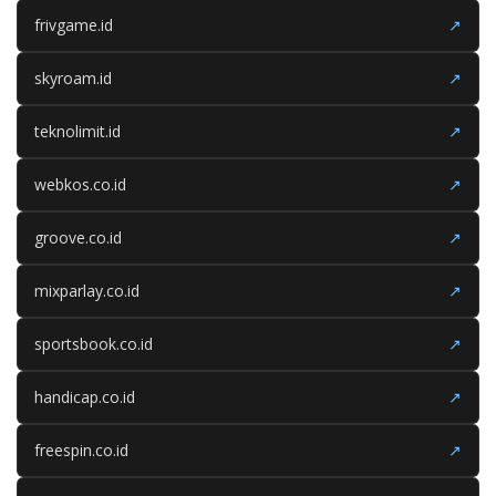
frivgame.id
↗
skyroam.id
↗
teknolimit.id
↗
webkos.co.id
↗
groove.co.id
↗
mixparlay.co.id
↗
sportsbook.co.id
↗
handicap.co.id
↗
freespin.co.id
↗