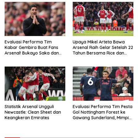
Evaluasi Performa Tim
Upaya Mikel Arteta Bawa
Kabar Gembira Buat Fans
Arsenal Raih Gelar Setelah 22
Arsenal! Bukayo Saka dan
Tahun Bersama Rice dan
Calafiori Siap Tempur Lawan
Zubimendi
Newcastle
Statistik Arsenal Ungguli
Evaluasi Performa Tim Pesta
Newcastle: Clean Sheet dan
Gol Nottingham Forest ke
Keangkeran Emirates
Gawang Sunderland, Mimpi
Buruk Tottenham dan West
Ham