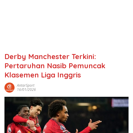
Derby Manchester Terkini:
Pertaruhan Nasib Pemuncak
Klasemen Liga Inggris
AntarSport
16/01/2026