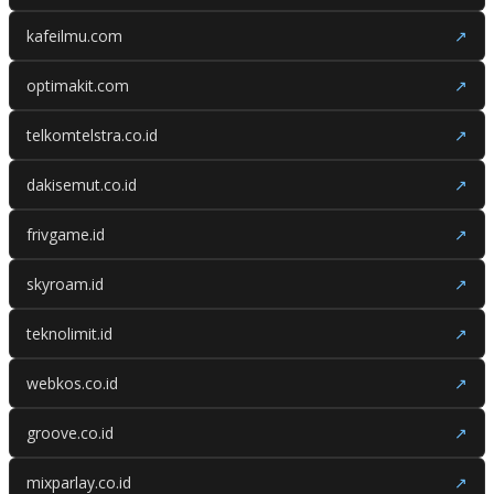
kafeilmu.com
↗
optimakit.com
↗
telkomtelstra.co.id
↗
dakisemut.co.id
↗
frivgame.id
↗
skyroam.id
↗
teknolimit.id
↗
webkos.co.id
↗
groove.co.id
↗
mixparlay.co.id
↗