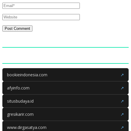
Popular Post
Website Media Partner
bookieindonesia.com
↗
afyinfo.com
↗
situsbudaya.id
↗
gresikarir.com
↗
www.dirgasatya.com
↗