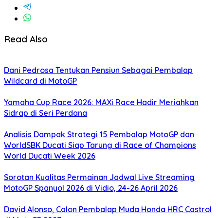
Read Also
Dani Pedrosa Tentukan Pensiun Sebagai Pembalap
Wildcard di MotoGP
Yamaha Cup Race 2026: MAXi Race Hadir Meriahkan
Sidrap di Seri Perdana
Analisis Dampak Strategi 15 Pembalap MotoGP dan
WorldSBK Ducati Siap Tarung di Race of Champions
World Ducati Week 2026
Sorotan Kualitas Permainan Jadwal Live Streaming
MotoGP Spanyol 2026 di Vidio, 24-26 April 2026
David Alonso, Calon Pembalap Muda Honda HRC Castrol