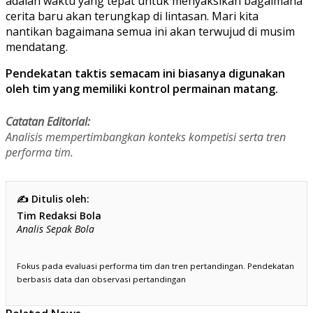
adalah waktu yang tepat untuk menyaksikan bagaimana
cerita baru akan terungkap di lintasan. Mari kita
nantikan bagaimana semua ini akan terwujud di musim
mendatang.
Pendekatan taktis semacam ini biasanya digunakan
oleh tim yang memiliki kontrol permainan matang.
Catatan Editorial:
Analisis mempertimbangkan konteks kompetisi serta tren
performa tim.
✍️ Ditulis oleh:
Tim Redaksi Bola
Analis Sepak Bola
Fokus pada evaluasi performa tim dan tren pertandingan. Pendekatan
berbasis data dan observasi pertandingan