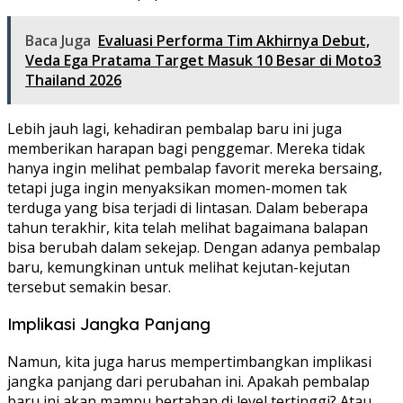
Baca Juga
Evaluasi Performa Tim Akhirnya Debut,
Veda Ega Pratama Target Masuk 10 Besar di Moto3
Thailand 2026
Lebih jauh lagi, kehadiran pembalap baru ini juga
memberikan harapan bagi penggemar. Mereka tidak
hanya ingin melihat pembalap favorit mereka bersaing,
tetapi juga ingin menyaksikan momen-momen tak
terduga yang bisa terjadi di lintasan. Dalam beberapa
tahun terakhir, kita telah melihat bagaimana balapan
bisa berubah dalam sekejap. Dengan adanya pembalap
baru, kemungkinan untuk melihat kejutan-kejutan
tersebut semakin besar.
Implikasi Jangka Panjang
Namun, kita juga harus mempertimbangkan implikasi
jangka panjang dari perubahan ini. Apakah pembalap
baru ini akan mampu bertahan di level tertinggi? Atau