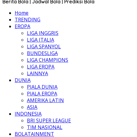
Berita Bola | Jadwal Bola | Prediksi Bola
Home
TRENDING
EROPA
LIGA INGGRIS
LIGA ITALIA
LIGA SPANYOL
BUNDESLIGA
LIGA CHAMPIONS
LIGA EROPA
LAINNYA
DUNIA
PIALA DUNIA
PIALA EROPA
AMERIKA LATIN
ASIA
INDONESIA
BRI SUPER LEAGUE
TIM NASIONAL
BOLATAINMENT