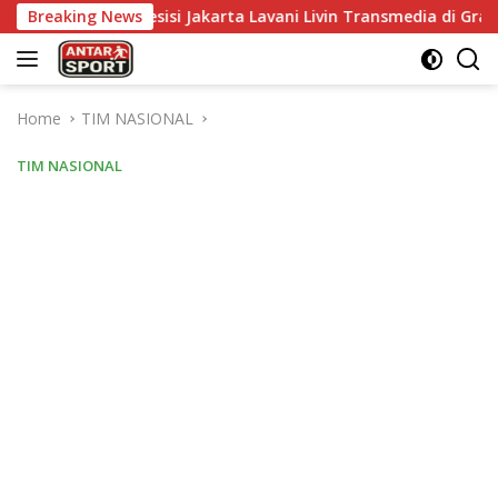
Skip
resisi Jakarta Lavani Livin Transmedia di Grand Final Proliga 2
Breaking News
to
content
Home
TIM NASIONAL
TIM NASIONAL