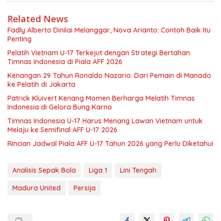
Related News
Fadly Alberto Dinilai Melanggar, Nova Arianto: Contoh Baik Itu
Penting
Pelatih Vietnam U-17 Terkejut dengan Strategi Bertahan
Timnas Indonesia di Piala AFF 2026
Kenangan 29 Tahun Ronaldo Nazario: Dari Pemain di Manado
ke Pelatih di Jakarta
Patrick Kluivert Kenang Momen Berharga Melatih Timnas
Indonesia di Gelora Bung Karno
Timnas Indonesia U-17 Harus Menang Lawan Vietnam untuk
Melaju ke Semifinal AFF U-17 2026
Rincian Jadwal Piala AFF U-17 Tahun 2026 yang Perlu Diketahui
Analisis Sepak Bola
Liga 1
Lini Tengah
Madura United
Persija