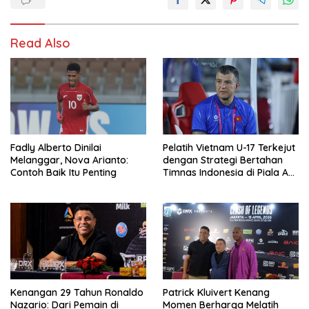
Read Also
Fadly Alberto Dinilai
Pelatih Vietnam U-17 Terkejut
Melanggar, Nova Arianto:
dengan Strategi Bertahan
Contoh Baik Itu Penting
Timnas Indonesia di Piala AFF
2026
Kenangan 29 Tahun Ronaldo
Patrick Kluivert Kenang
Nazario: Dari Pemain di
Momen Berharga Melatih