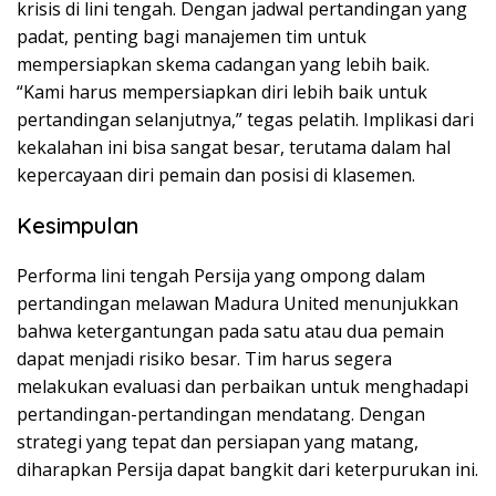
krisis di lini tengah. Dengan jadwal pertandingan yang
padat, penting bagi manajemen tim untuk
mempersiapkan skema cadangan yang lebih baik.
“Kami harus mempersiapkan diri lebih baik untuk
pertandingan selanjutnya,” tegas pelatih. Implikasi dari
kekalahan ini bisa sangat besar, terutama dalam hal
kepercayaan diri pemain dan posisi di klasemen.
Kesimpulan
Performa lini tengah Persija yang ompong dalam
pertandingan melawan Madura United menunjukkan
bahwa ketergantungan pada satu atau dua pemain
dapat menjadi risiko besar. Tim harus segera
melakukan evaluasi dan perbaikan untuk menghadapi
pertandingan-pertandingan mendatang. Dengan
strategi yang tepat dan persiapan yang matang,
diharapkan Persija dapat bangkit dari keterpurukan ini.