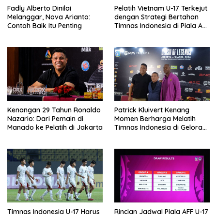
Fadly Alberto Dinilai
Pelatih Vietnam U-17 Terkejut
Melanggar, Nova Arianto:
dengan Strategi Bertahan
Contoh Baik Itu Penting
Timnas Indonesia di Piala AFF
2026
Kenangan 29 Tahun Ronaldo
Patrick Kluivert Kenang
Nazario: Dari Pemain di
Momen Berharga Melatih
Manado ke Pelatih di Jakarta
Timnas Indonesia di Gelora
Bung Karno
Timnas Indonesia U-17 Harus
Rincian Jadwal Piala AFF U-17