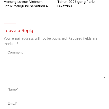
Menang Lawan Vietnam
Tahun 2026 yang Perlu
untuk Melaju ke Semifinal AFF
Diketahui
U-17 2026
Leave a Reply
Your email address will not be published.
Required fields are
marked
*