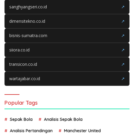
sanghyangseri.co.id
↗
dimensitekno.co.id
↗
bisnis-sumatra.com
↗
siiora.co.id
↗
transicon.co.id
↗
wartajabar.co.id
↗
Popular Tags
Sepak Bola
Analisis Sepak Bola
Analisis Pertandingan
Manchester United