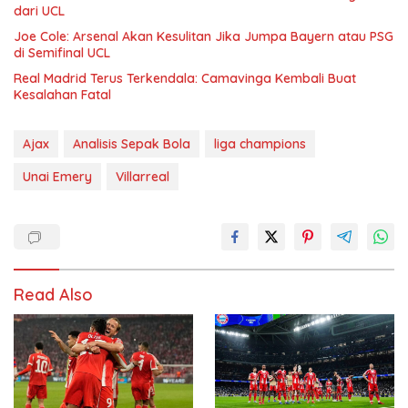
dari UCL
Joe Cole: Arsenal Akan Kesulitan Jika Jumpa Bayern atau PSG
di Semifinal UCL
Real Madrid Terus Terkendala: Camavinga Kembali Buat
Kesalahan Fatal
Ajax
Analisis Sepak Bola
liga champions
Unai Emery
Villarreal
Read Also