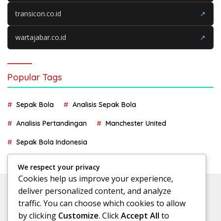
transicon.co.id
↗
wartajabar.co.id
↗
Popular Tags
Sepak Bola
Analisis Sepak Bola
Analisis Pertandingan
Manchester United
Sepak Bola Indonesia
We respect your privacy
Cookies help us improve your experience,
deliver personalized content, and analyze
traffic. You can choose which cookies to allow
by clicking
Customize
. Click
Accept All
to