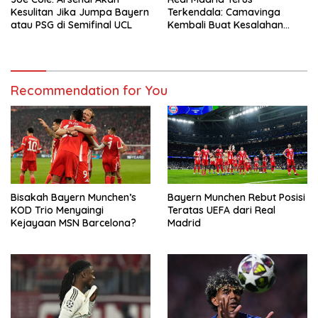
Kesulitan Jika Jumpa Bayern
Terkendala: Camavinga
atau PSG di Semifinal UCL
Kembali Buat Kesalahan
Fatal
Recommendation for You
Bisakah Bayern Munchen’s
Bayern Munchen Rebut Posisi
KOD Trio Menyaingi
Teratas UEFA dari Real
Kejayaan MSN Barcelona?
Madrid