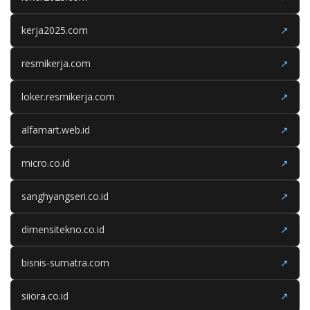
kerja2025.com
↗
resmikerja.com
↗
loker.resmikerja.com
↗
alfamart.web.id
↗
micro.co.id
↗
sanghyangseri.co.id
↗
dimensitekno.co.id
↗
bisnis-sumatra.com
↗
siiora.co.id
↗