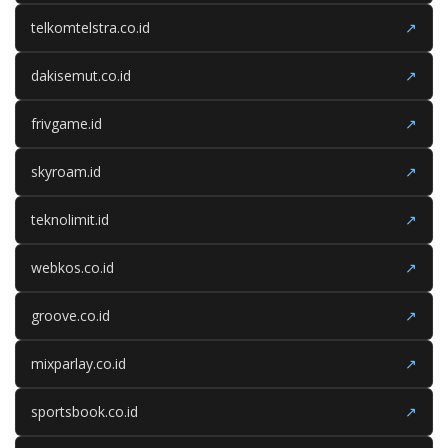
telkomtelstra.co.id
↗
dakisemut.co.id
↗
frivgame.id
↗
skyroam.id
↗
teknolimit.id
↗
webkos.co.id
↗
groove.co.id
↗
mixparlay.co.id
↗
sportsbook.co.id
↗