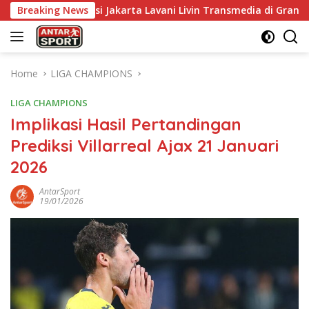
Skip
resisi Jakarta Lavani Livin Transmedia di Grand Final Proliga 2
Breaking News
to
content
Home
LIGA CHAMPIONS
LIGA CHAMPIONS
Implikasi Hasil Pertandingan
Prediksi Villarreal Ajax 21 Januari
2026
AntarSport
19/01/2026