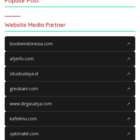
Popular Post
Website Media Partner
bookieindonesia.com
↗
afyinfo.com
↗
situsbudaya.id
↗
gresikarir.com
↗
www.dirgasatya.com
↗
kafeilmu.com
↗
optimakit.com
↗