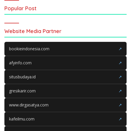
Popular Post
Website Media Partner
bookieindonesia.com
↗
afyinfo.com
↗
situsbudaya.id
↗
gresikarir.com
↗
www.dirgasatya.com
↗
kafeilmu.com
↗