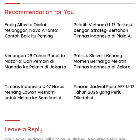
Recommendation for You
Fadly Alberto Dinilai
Pelatih Vietnam U-17 Terkejut
Melanggar, Nova Arianto:
dengan Strategi Bertahan
Contoh Baik Itu Penting
Timnas Indonesia di Piala AFF
2026
Kenangan 29 Tahun Ronaldo
Patrick Kluivert Kenang
Nazario: Dari Pemain di
Momen Berharga Melatih
Manado ke Pelatih di Jakarta
Timnas Indonesia di Gelora
Bung Karno
Timnas Indonesia U-17 Harus
Rincian Jadwal Piala AFF U-17
Menang Lawan Vietnam
Tahun 2026 yang Perlu
untuk Melaju ke Semifinal AFF
Diketahui
U-17 2026
Leave a Reply
Your email address will not be published.
Required fields are