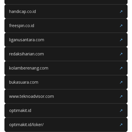
handicap.co.id
↗
freespin.co.id
↗
liganusantara.com
↗
redaksiharian.com
↗
kolamberenang.com
↗
bukasuara.com
↗
www.teknoadvisor.com
↗
optimakit.id
↗
optimakit.id/loker/
↗