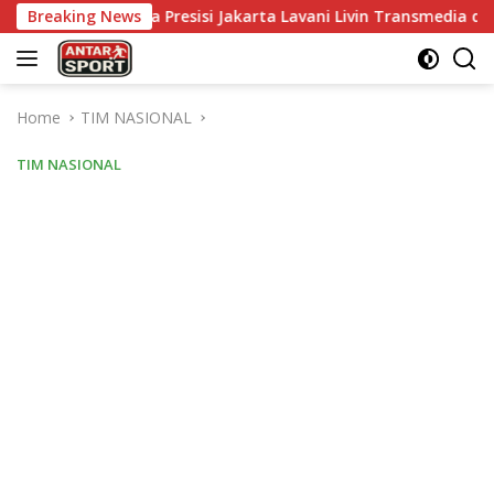
Skip
ngkara Presisi Jakarta Lavani Livin Transmedia di Grand Final P
Breaking News
to
content
Home
TIM NASIONAL
TIM NASIONAL