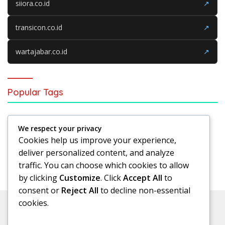
siiora.co.id
↗
transicon.co.id
↗
wartajabar.co.id
↗
Popular Tags
Sepak Bola
Analisis Sepak Bola
We respect your privacy
Cookies help us improve your experience,
Analisis Pertandingan
Manchester United
deliver personalized content, and analyze
Sepak Bola Indonesia
traffic. You can choose which cookies to allow
by clicking
Customize
. Click
Accept All
to
consent or
Reject All
to decline non-essential
cookies.