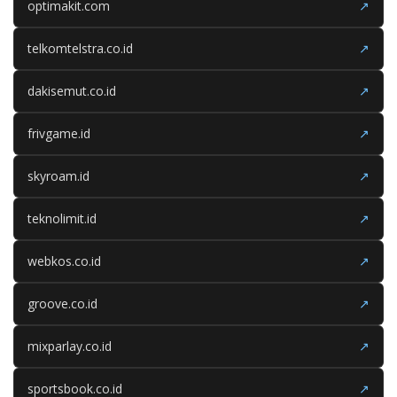
optimakit.com
↗
telkomtelstra.co.id
↗
dakisemut.co.id
↗
frivgame.id
↗
skyroam.id
↗
teknolimit.id
↗
webkos.co.id
↗
groove.co.id
↗
mixparlay.co.id
↗
sportsbook.co.id
↗