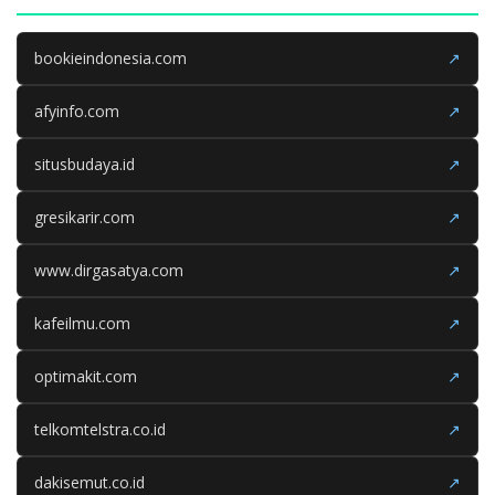
bookieindonesia.com
↗
afyinfo.com
↗
situsbudaya.id
↗
gresikarir.com
↗
www.dirgasatya.com
↗
kafeilmu.com
↗
optimakit.com
↗
telkomtelstra.co.id
↗
dakisemut.co.id
↗