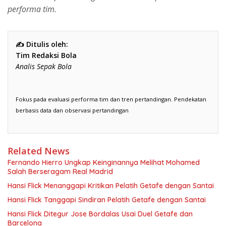
performa tim.
✍️ Ditulis oleh:
Tim Redaksi Bola
Analis Sepak Bola
Fokus pada evaluasi performa tim dan tren pertandingan. Pendekatan
berbasis data dan observasi pertandingan
Related News
Fernando Hierro Ungkap Keinginannya Melihat Mohamed
Salah Berseragam Real Madrid
Hansi Flick Menanggapi Kritikan Pelatih Getafe dengan Santai
Hansi Flick Tanggapi Sindiran Pelatih Getafe dengan Santai
Hansi Flick Ditegur Jose Bordalas Usai Duel Getafe dan
Barcelona