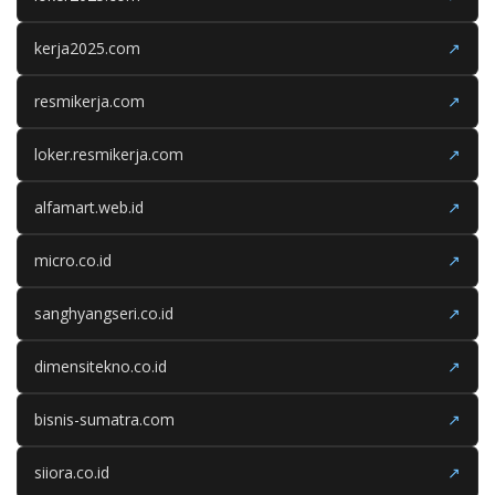
kerja2025.com
↗
resmikerja.com
↗
loker.resmikerja.com
↗
alfamart.web.id
↗
micro.co.id
↗
sanghyangseri.co.id
↗
dimensitekno.co.id
↗
bisnis-sumatra.com
↗
siiora.co.id
↗