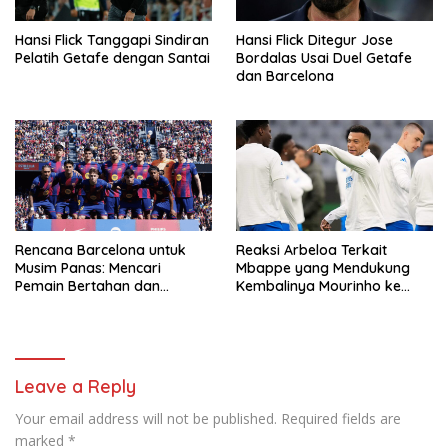
Hansi Flick Tanggapi Sindiran
Hansi Flick Ditegur Jose
Pelatih Getafe dengan Santai
Bordalas Usai Duel Getafe
dan Barcelona
Rencana Barcelona untuk
Reaksi Arbeloa Terkait
Musim Panas: Mencari
Mbappe yang Mendukung
Pemain Bertahan dan
Kembalinya Mourinho ke
Pengganti Lewandowski
Madrid
demi Target Liga Champions
Leave a Reply
Your email address will not be published.
Required fields are
marked
*