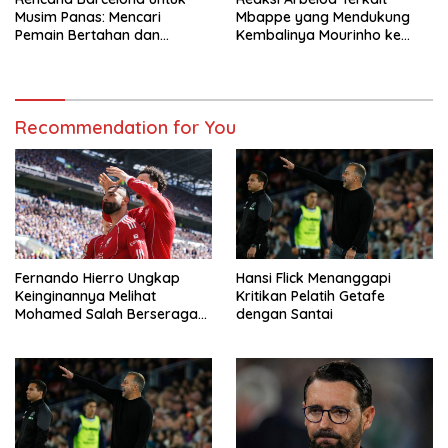
Musim Panas: Mencari
Mbappe yang Mendukung
Pemain Bertahan dan
Kembalinya Mourinho ke
Pengganti Lewandowski
Madrid
demi Target Liga Champions
Recommendation for You
Fernando Hierro Ungkap
Hansi Flick Menanggapi
Keinginannya Melihat
Kritikan Pelatih Getafe
Mohamed Salah Berseragam
dengan Santai
Real Madrid