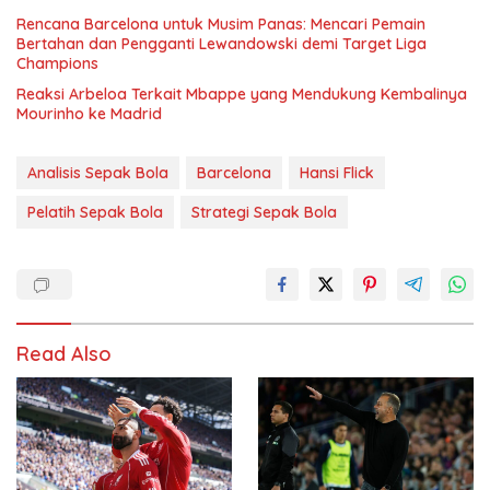
Rencana Barcelona untuk Musim Panas: Mencari Pemain
Bertahan dan Pengganti Lewandowski demi Target Liga
Champions
Reaksi Arbeloa Terkait Mbappe yang Mendukung Kembalinya
Mourinho ke Madrid
Analisis Sepak Bola
Barcelona
Hansi Flick
Pelatih Sepak Bola
Strategi Sepak Bola
Read Also