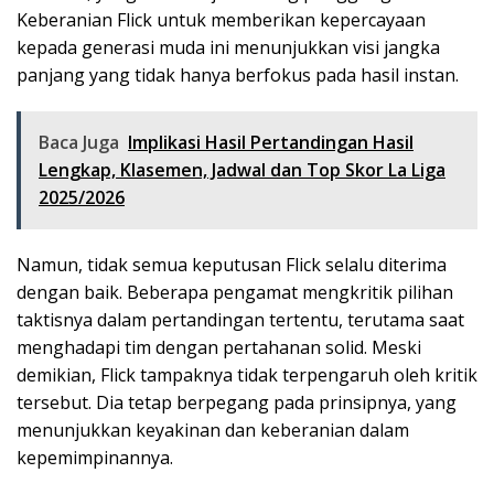
Keberanian Flick untuk memberikan kepercayaan
kepada generasi muda ini menunjukkan visi jangka
panjang yang tidak hanya berfokus pada hasil instan.
Baca Juga
Implikasi Hasil Pertandingan Hasil
Lengkap, Klasemen, Jadwal dan Top Skor La Liga
2025/2026
Namun, tidak semua keputusan Flick selalu diterima
dengan baik. Beberapa pengamat mengkritik pilihan
taktisnya dalam pertandingan tertentu, terutama saat
menghadapi tim dengan pertahanan solid. Meski
demikian, Flick tampaknya tidak terpengaruh oleh kritik
tersebut. Dia tetap berpegang pada prinsipnya, yang
menunjukkan keyakinan dan keberanian dalam
kepemimpinannya.