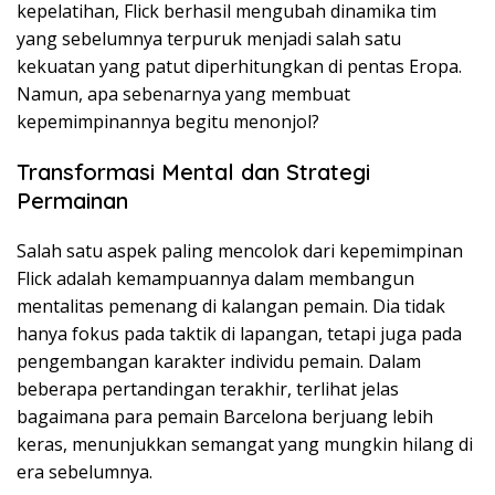
kepelatihan, Flick berhasil mengubah dinamika tim
yang sebelumnya terpuruk menjadi salah satu
kekuatan yang patut diperhitungkan di pentas Eropa.
Namun, apa sebenarnya yang membuat
kepemimpinannya begitu menonjol?
Transformasi Mental dan Strategi
Permainan
Salah satu aspek paling mencolok dari kepemimpinan
Flick adalah kemampuannya dalam membangun
mentalitas pemenang di kalangan pemain. Dia tidak
hanya fokus pada taktik di lapangan, tetapi juga pada
pengembangan karakter individu pemain. Dalam
beberapa pertandingan terakhir, terlihat jelas
bagaimana para pemain Barcelona berjuang lebih
keras, menunjukkan semangat yang mungkin hilang di
era sebelumnya.