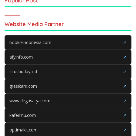
Popular Post
Website Media Partner
bookieindonesia.com
↗
afyinfo.com
↗
situsbudaya.id
↗
gresikarir.com
↗
www.dirgasatya.com
↗
kafeilmu.com
↗
optimakit.com
↗