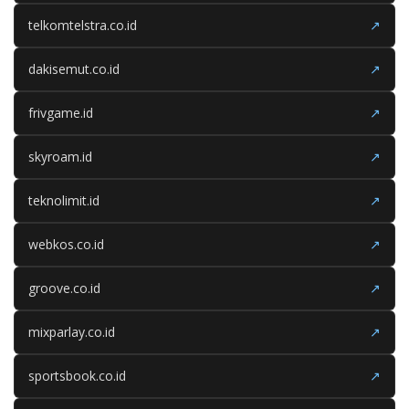
telkomtelstra.co.id
↗
dakisemut.co.id
↗
frivgame.id
↗
skyroam.id
↗
teknolimit.id
↗
webkos.co.id
↗
groove.co.id
↗
mixparlay.co.id
↗
sportsbook.co.id
↗