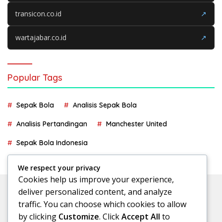
transicon.co.id
↗
wartajabar.co.id
↗
Popular Tags
Sepak Bola
Analisis Sepak Bola
Analisis Pertandingan
Manchester United
Sepak Bola Indonesia
We respect your privacy
Cookies help us improve your experience,
deliver personalized content, and analyze
traffic. You can choose which cookies to allow
by clicking
Customize
. Click
Accept All
to