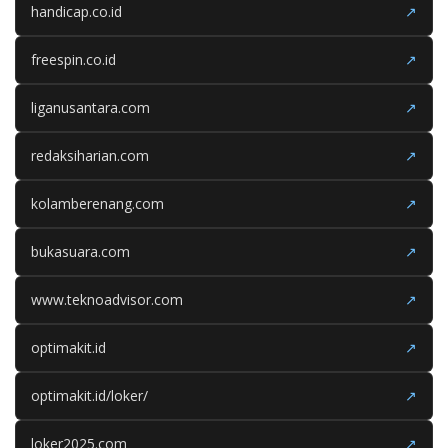
handicap.co.id
↗
freespin.co.id
↗
liganusantara.com
↗
redaksiharian.com
↗
kolamberenang.com
↗
bukasuara.com
↗
www.teknoadvisor.com
↗
optimakit.id
↗
optimakit.id/loker/
↗
loker2025.com
↗