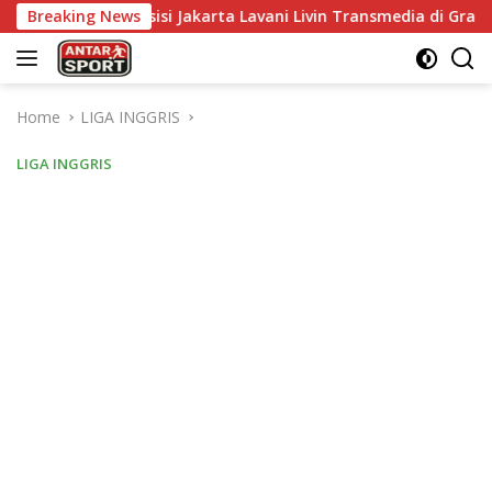
Skip
resisi Jakarta Lavani Livin Transmedia di Grand Final Proliga 
Breaking News
to
content
Home
LIGA INGGRIS
LIGA INGGRIS