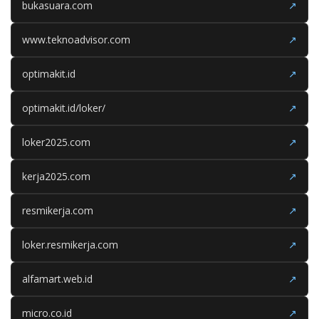
bukasuara.com
↗
www.teknoadvisor.com
↗
optimakit.id
↗
optimakit.id/loker/
↗
loker2025.com
↗
kerja2025.com
↗
resmikerja.com
↗
loker.resmikerja.com
↗
alfamart.web.id
↗
micro.co.id
↗