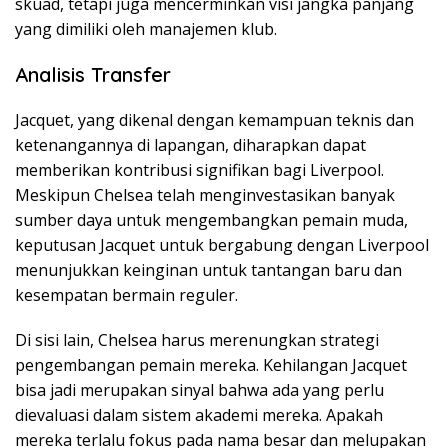
skuad, tetapi juga mencerminkan visi jangka panjang
yang dimiliki oleh manajemen klub.
Analisis Transfer
Jacquet, yang dikenal dengan kemampuan teknis dan
ketenangannya di lapangan, diharapkan dapat
memberikan kontribusi signifikan bagi Liverpool.
Meskipun Chelsea telah menginvestasikan banyak
sumber daya untuk mengembangkan pemain muda,
keputusan Jacquet untuk bergabung dengan Liverpool
menunjukkan keinginan untuk tantangan baru dan
kesempatan bermain reguler.
Di sisi lain, Chelsea harus merenungkan strategi
pengembangan pemain mereka. Kehilangan Jacquet
bisa jadi merupakan sinyal bahwa ada yang perlu
dievaluasi dalam sistem akademi mereka. Apakah
mereka terlalu fokus pada nama besar dan melupakan