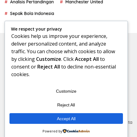
Analisis Pertandingan
Manchester United
Sepak Bola Indonesia
We respect your privacy
Cookies help us improve your experience,
deliver personalized content, and analyze
traffic. You can choose which cookies to allow
by clicking
Customize
. Click
Accept All
to
consent or
Reject All
to decline non-essential
cookies.
Customize
Reject All
Accept All
Copyright © AntarSport.com | AntarSport | Antar Sport | Berita
Bola | Jadwal Bola | Prediksi Bola
Powered by