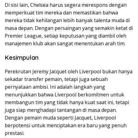
Di sisi lain, Chelsea harus segera merespons dengan
memperkuat tim mereka dan memastikan bahwa
mereka tidak kehilangan lebih banyak talenta muda di
masa depan. Dengan persaingan yang semakin ketat di
Premier League, setiap keputusan yang diambil oleh
manajemen klub akan sangat menentukan arah tim.
Kesimpulan
Perekrutan Jeremy Jacquet oleh Liverpool bukan hanya
sekadar transfer pemain, tetapi juga sebuah
pernyataan ambisi. Ini adalah langkah yang
menunjukkan bahwa Liverpool berkomitmen untuk
membangun tim yang tidak hanya kuat saat ini, tetapi
juga siap menghadapi tantangan di masa depan.
Dengan pemain muda seperti Jacquet, Liverpool
berpotensi untuk menciptakan era baru yang penuh
prestasi.