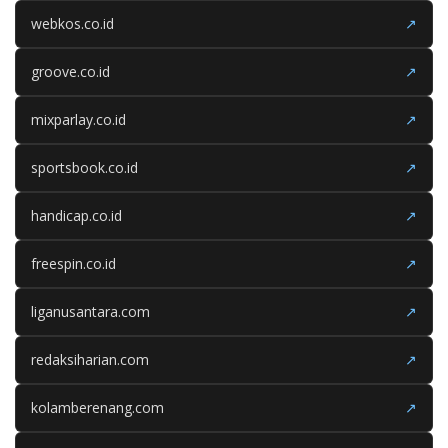
webkos.co.id
↗
groove.co.id
↗
mixparlay.co.id
↗
sportsbook.co.id
↗
handicap.co.id
↗
freespin.co.id
↗
liganusantara.com
↗
redaksiharian.com
↗
kolamberenang.com
↗