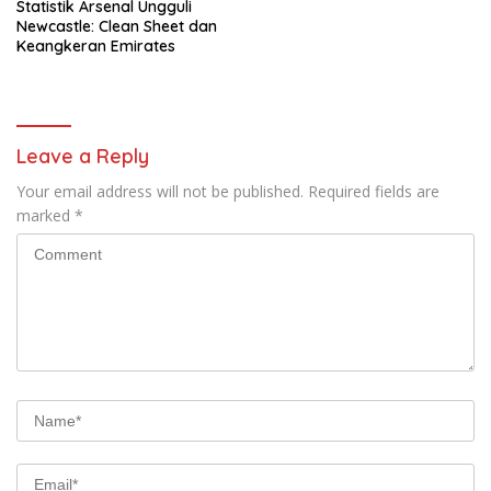
Statistik Arsenal Ungguli
Newcastle: Clean Sheet dan
Keangkeran Emirates
Leave a Reply
Your email address will not be published.
Required fields are
marked
*