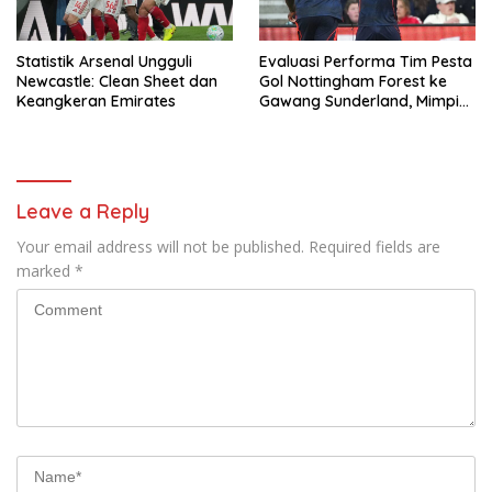
Statistik Arsenal Ungguli
Evaluasi Performa Tim Pesta
Newcastle: Clean Sheet dan
Gol Nottingham Forest ke
Keangkeran Emirates
Gawang Sunderland, Mimpi
Buruk Tottenham dan West
Ham
Leave a Reply
Your email address will not be published.
Required fields are
marked
*