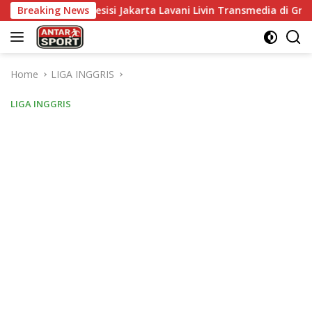
Skip
Presisi Jakarta Lavani Livin Transmedia di Grand Final Proliga
Breaking News
to
content
Home
LIGA INGGRIS
LIGA INGGRIS