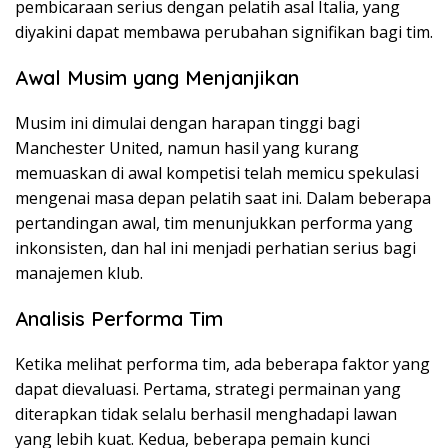
pembicaraan serius dengan pelatih asal Italia, yang
diyakini dapat membawa perubahan signifikan bagi tim.
Awal Musim yang Menjanjikan
Musim ini dimulai dengan harapan tinggi bagi
Manchester United, namun hasil yang kurang
memuaskan di awal kompetisi telah memicu spekulasi
mengenai masa depan pelatih saat ini. Dalam beberapa
pertandingan awal, tim menunjukkan performa yang
inkonsisten, dan hal ini menjadi perhatian serius bagi
manajemen klub.
Analisis Performa Tim
Ketika melihat performa tim, ada beberapa faktor yang
dapat dievaluasi. Pertama, strategi permainan yang
diterapkan tidak selalu berhasil menghadapi lawan
yang lebih kuat. Kedua, beberapa pemain kunci