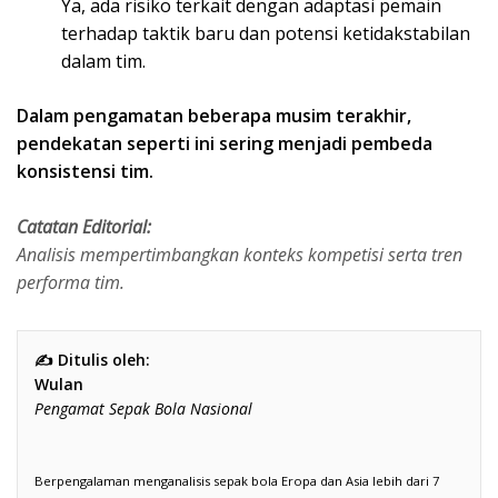
Ya, ada risiko terkait dengan adaptasi pemain
terhadap taktik baru dan potensi ketidakstabilan
dalam tim.
Dalam pengamatan beberapa musim terakhir,
pendekatan seperti ini sering menjadi pembeda
konsistensi tim.
Catatan Editorial:
Analisis mempertimbangkan konteks kompetisi serta tren
performa tim.
✍️ Ditulis oleh:
Wulan
Pengamat Sepak Bola Nasional
Berpengalaman menganalisis sepak bola Eropa dan Asia lebih dari 7