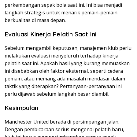
perkembangan sepak bola saat ini. Ini bisa menjadi
langkah strategis untuk menarik pemain-pemain
berkualitas di masa depan.
Evaluasi Kinerja Pelatih Saat Ini
Sebelum mengambil keputusan, manajemen klub perlu
melakukan evaluasi menyeluruh terhadap kinerja
pelatih saat ini. Apakah hasil yang kurang memuaskan
ini disebabkan oleh faktor eksternal, seperti cedera
pemain, atau memang ada masalah mendasar dalam
taktik yang diterapkan? Pertanyaan-pertanyaan ini
perlu dijawab sebelum langkah besar diambil.
Kesimpulan
Manchester United berada di persimpangan jalan.
Dengan pembicaraan serius mengenai pelatih baru,