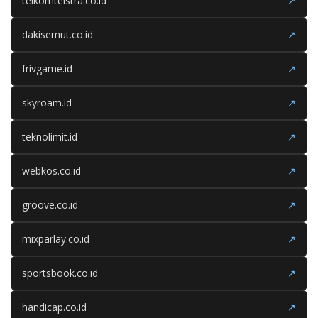
telkomtelstra.co.id
↗
dakisemut.co.id
↗
frivgame.id
↗
skyroam.id
↗
teknolimit.id
↗
webkos.co.id
↗
groove.co.id
↗
mixparlay.co.id
↗
sportsbook.co.id
↗
handicap.co.id
↗