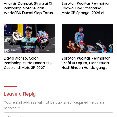
Analisis Dampak Strategi 15
Sorotan Kualitas Permainan
Pembalap MotoGP dan
Jadwal Live Streaming
WorldSBK Ducati Siap Tarung
MotoGP Spanyol 2026 di
di Race of Champions World
Vidio, 24-26 April 2026
Ducati Week 2026
David Alonso, Calon
Sorotan Kualitas Permainan
Pembalap Muda Honda HRC
Profil Ai Ogura, Rider Muda
Castrol di MotoGP 2027
Hasil Binaan Honda yang
Bakal Bela Monster Energy
Yamaha di MotoGP 2027
Leave a Reply
Your email address will not be published.
Required fields are
marked
*