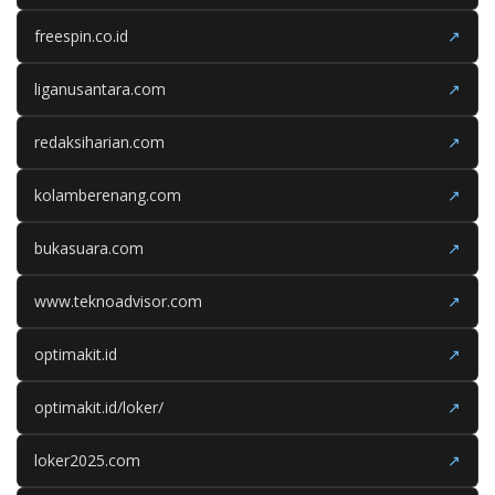
freespin.co.id
↗
liganusantara.com
↗
redaksiharian.com
↗
kolamberenang.com
↗
bukasuara.com
↗
www.teknoadvisor.com
↗
optimakit.id
↗
optimakit.id/loker/
↗
loker2025.com
↗