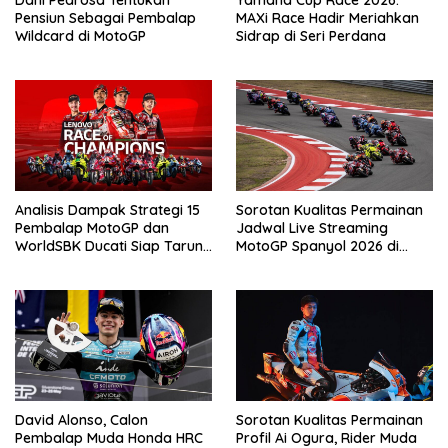
Pensiun Sebagai Pembalap
MAXi Race Hadir Meriahkan
Wildcard di MotoGP
Sidrap di Seri Perdana
Analisis Dampak Strategi 15
Sorotan Kualitas Permainan
Pembalap MotoGP dan
Jadwal Live Streaming
WorldSBK Ducati Siap Tarung
MotoGP Spanyol 2026 di
di Race of Champions World
Vidio, 24-26 April 2026
Ducati Week 2026
David Alonso, Calon
Sorotan Kualitas Permainan
Pembalap Muda Honda HRC
Profil Ai Ogura, Rider Muda