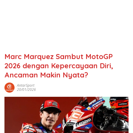
Marc Marquez Sambut MotoGP
2026 dengan Kepercayaan Diri,
Ancaman Makin Nyata?
AntarSport
20/01/2026