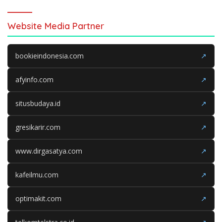
Website Media Partner
bookieindonesia.com
↗
afyinfo.com
↗
situsbudaya.id
↗
gresikarir.com
↗
www.dirgasatya.com
↗
kafeilmu.com
↗
optimakit.com
↗