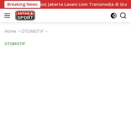
Skip
Presisi Jakarta Lavani Livin Transmedia di Grand Final Proliga 
Breaking News
to
content
Home
OTOMOTIF
OTOMOTIF