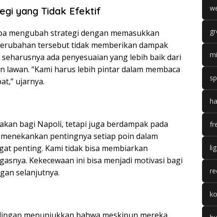
we
gi yang Tidak Efektif
gr
ba mengubah strategi dengan memasukkan
perubahan tersebut tidak memberikan dampak
mi
seharusnya ada penyesuaian yang lebih baik dari
 lawan. “Kami harus lebih pintar dalam membaca
sp
t,” ujarnya.
ha
akan bagi Napoli, tetapi juga berdampak pada
fr
 menekankan pentingnya setiap poin dalam
ngat penting. Kami tidak bisa membiarkan
li
egasnya. Kekecewaan ini bisa menjadi motivasi bagi
re
ngan selanjutnya.
k
ndingan menunjukkan bahwa meskipun mereka