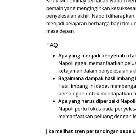
Kritik McTominay terhadap Napoli men
pemain yang menginginkan kesuksesan.
penyelesaian akhir, Napoli diharapkan 
menjadi pelajaran berharga bagi tim u
masa depan.
FAQ
Apa yang menjadi penyebab uta
Napoli gagal memanfaatkan pelu
ketajaman dalam penyelesaian akh
Bagaimana dampak hasil imbang 
Hasil imbang ini dapat mempengar
persaingan untuk mendapatkan te
Apa yang harus diperbaiki Napol
Napoli perlu fokus pada penyelesa
memanfaatkan peluang dengan leb
Jika melihat tren pertandingan sebel