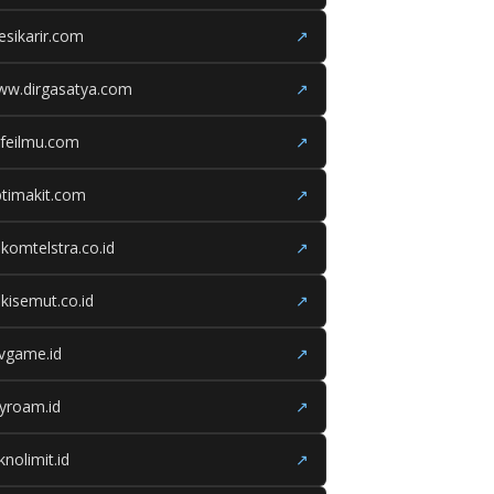
esikarir.com
↗
ww.dirgasatya.com
↗
feilmu.com
↗
timakit.com
↗
lkomtelstra.co.id
↗
kisemut.co.id
↗
ivgame.id
↗
yroam.id
↗
knolimit.id
↗