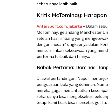
seharusnya lebih baik.
Kritik McTominay: Harapa
AntarSport.com
,
Jakarta
–
Dalam sebu
McTominay, gelandang Manchester Unit
setelah hasil imbang yang mengecewa
dengan mudah!” ungkapnya dalam konfe
mencerminkan kekecewaan yang menda
performa terbaik dari timnya.
Babak Pertama: Dominasi Tanp
Di awal pertandingan, Napoli menunj
penguasaan bola yang dominan. Namun
mereka gagal memanfaatkan kesempata
seharusnya bisa mengeksekusi peluang 
tetapi kami tidak bisa mencetak gol. Itu