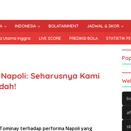
A
INDONESIA
BOLATAINMENT
JADWAL & SKOR
a Utama Inggris
LIVE SCORE
PREDIKSI BOLA
STATISTIK P
Pop
 Napoli: Seharusnya Kami
Web
dah!
bo
af
si
cTominay terhadap performa Napoli yang