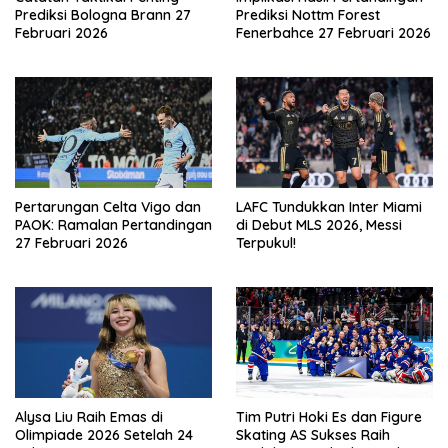
Prediksi Bologna Brann 27
Prediksi Nottm Forest
Februari 2026
Fenerbahce 27 Februari 2026
Pertarungan Celta Vigo dan
LAFC Tundukkan Inter Miami
PAOK: Ramalan Pertandingan
di Debut MLS 2026, Messi
27 Februari 2026
Terpukul!
Alysa Liu Raih Emas di
Tim Putri Hoki Es dan Figure
Olimpiade 2026 Setelah 24
Skating AS Sukses Raih