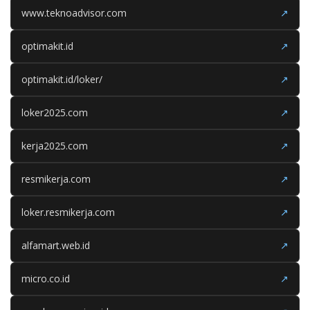
www.teknoadvisor.com
↗
optimakit.id
↗
optimakit.id/loker/
↗
loker2025.com
↗
kerja2025.com
↗
resmikerja.com
↗
loker.resmikerja.com
↗
alfamart.web.id
↗
micro.co.id
↗