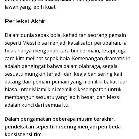
lawan yang lebih kuat.
Refleksi Akhir
Dalam dunia sepak bola, kehadiran seorang pemain
seperti Messi bisa menjadi katalisator perubahan. Ia
tidak hanya mengubah cara tim bermain, tetapi juga
cara kita melihat sepak bola. Kemenangan dramatis ini
adalah pengingat bahwa dalam olahraga, segala
sesuatu mungkin terjadi, dan keajaiban sering kali
datang dari pemain-pemain yang memiliki bakat luar
biasa. Inter Miami kini memiliki kesempatan untuk
membangun sesuatu yang lebih besar, dan Messi
adalah kunci dari semua itu.
Dalam pengamatan beberapa musim terakhir,
pendekatan seperti ini sering menjadi pembeda
konsistensi tim.