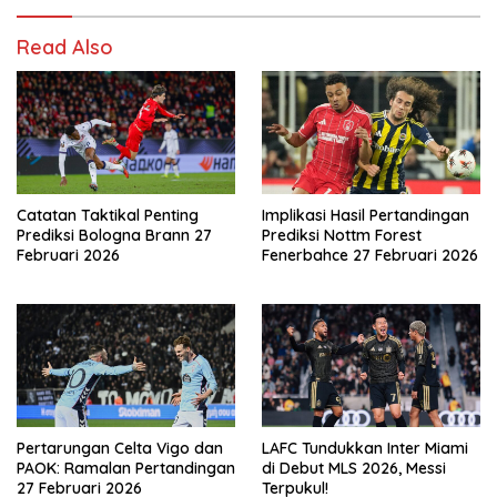
Read Also
Catatan Taktikal Penting
Implikasi Hasil Pertandingan
Prediksi Bologna Brann 27
Prediksi Nottm Forest
Februari 2026
Fenerbahce 27 Februari 2026
Pertarungan Celta Vigo dan
LAFC Tundukkan Inter Miami
PAOK: Ramalan Pertandingan
di Debut MLS 2026, Messi
27 Februari 2026
Terpukul!