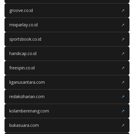
groove.co.id
↗
mixparlay.co.id
↗
sportsbook.co.id
↗
handicap.co.id
↗
freespin.co.id
↗
liganusantara.com
↗
redaksiharian.com
↗
kolamberenang.com
↗
bukasuara.com
↗