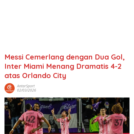
Messi Cemerlang dengan Dua Gol,
Inter Miami Menang Dramatis 4-2
atas Orlando City
AntarSport
02/03/2026