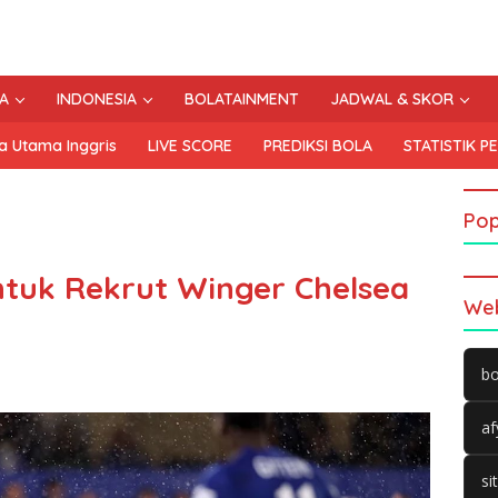
A
INDONESIA
BOLATAINMENT
JADWAL & SKOR
a Utama Inggris
LIVE SCORE
PREDIKSI BOLA
STATISTIK P
Pop
tuk Rekrut Winger Chelsea
Web
bo
af
si