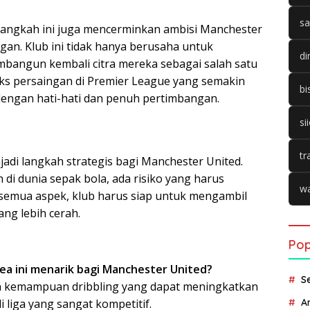
sa
, langkah ini juga mencerminkan ambisi Manchester
gan. Klub ini tidak hanya berusaha untuk
di
mbangun kembali citra mereka sebagai salah satu
eks persaingan di Premier League yang semakin
bi
 dengan hati-hati dan penuh pertimbangan.
si
tr
jadi langkah strategis bagi Manchester United.
di dunia sepak bola, ada risiko yang harus
wa
emua aspek, klub harus siap untuk mengambil
ng lebih cerah.
Pop
a ini menarik bagi Manchester United?
S
an kemampuan dribbling yang dapat meningkatkan
A
 liga yang sangat kompetitif.