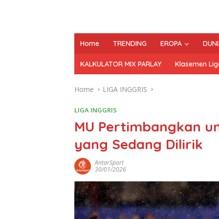
Home
TRENDING
EROPA
DUNI
KALKULATOR MIX PARLAY
Klasemen Lig
Home
LIGA INGGRIS
LIGA INGGRIS
MU Pertimbangkan un
yang Sedang Dilirik
AntarSport
30/01/2026