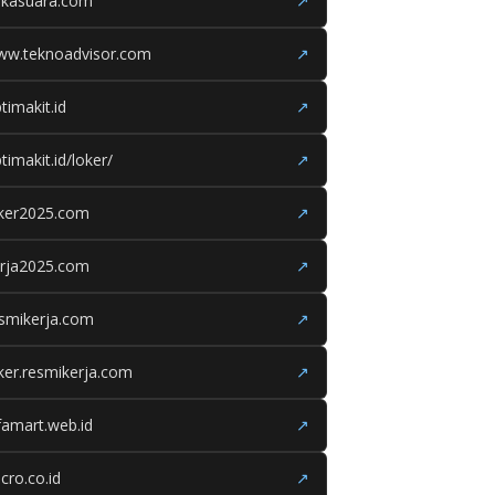
ukasuara.com
↗
ww.teknoadvisor.com
↗
timakit.id
↗
timakit.id/loker/
↗
oker2025.com
↗
erja2025.com
↗
smikerja.com
↗
ker.resmikerja.com
↗
famart.web.id
↗
cro.co.id
↗