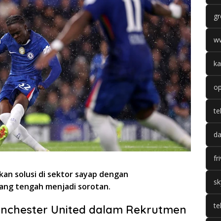
gr
w
ka
op
te
da
fr
n solusi di sektor sayap dengan
sk
ng tengah menjadi sorotan.
te
anchester United dalam Rekrutmen