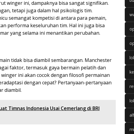
b
ut winger ini, dampaknya bisa sangat signifikan.
gan, tetapi juga dalam hal psikologis tim.
w
icu semangat kompetisi di antara para pemain,
n performa keseluruhan tim. Hal ini juga bisa
op
gemar yang selama ini menantikan perubahan.
op
l
ain tidak bisa diambil sembarangan. Manchester
ai faktor, termasuk gaya bermain pelatih dan
k
winger ini akan cocok dengan filosofi permainan
eradaptasi dengan cepat? Pertanyaan-pertanyaan
re
r diambil.
lo
uat Timnas Indonesia Usai Cemerlang di BRI
al
mi