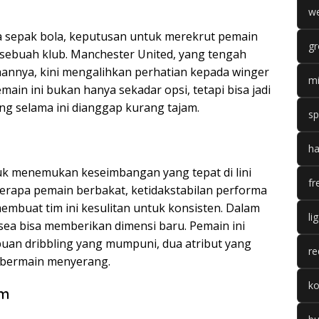
we
 sepak bola, keputusan untuk merekrut pemain
gr
gi sebuah klub. Manchester United, yang tengah
nnya, kini mengalihkan perhatian kepada winger
mi
ain ini bukan hanya sekadar opsi, tetapi bisa jadi
ng selama ini dianggap kurang tajam.
sp
ha
uk menemukan keseimbangan yang tepat di lini
fr
erapa pemain berbakat, ketidakstabilan performa
mbuat tim ini kesulitan untuk konsisten. Dalam
li
lsea bisa memberikan dimensi baru. Pemain ini
an dribbling yang mumpuni, dua atribut yang
re
n bermain menyerang.
k
im