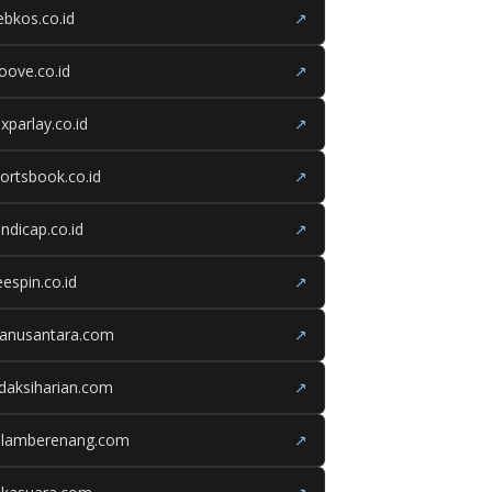
bkos.co.id
↗
oove.co.id
↗
xparlay.co.id
↗
ortsbook.co.id
↗
ndicap.co.id
↗
eespin.co.id
↗
ganusantara.com
↗
daksiharian.com
↗
olamberenang.com
↗