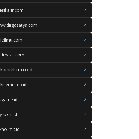
esikarir.com
↗
ww.dirgasatya.com
↗
feilmu.com
↗
timakit.com
↗
lkomtelstra.co.id
↗
kisemut.co.id
↗
ivgame.id
↗
yroam.id
↗
knolimit.id
↗