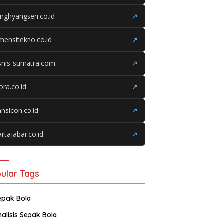
nghyangseri.co.id
↗
mensitekno.co.id
↗
snis-sumatra.com
↗
iora.co.id
↗
ansicon.co.id
↗
rtajabar.co.id
↗
ular Tags
epak Bola
nalisis Sepak Bola