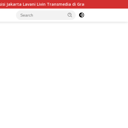
in Transmedia di Grand Final Proliga 2026 di MOJI, 25 April 202