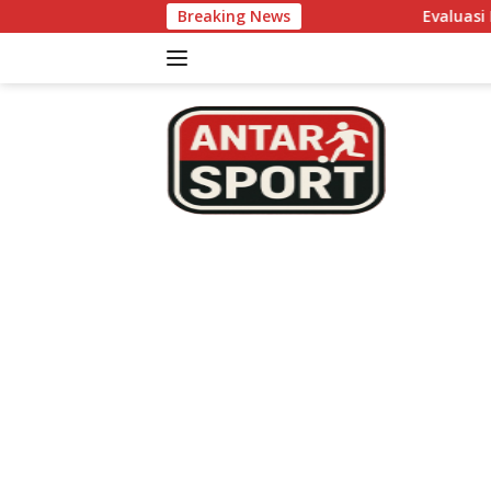
Skip
Breaking News
Evaluasi Performa Tim Nonto
to
content