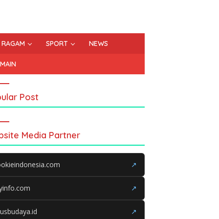
RAGAM
SPORT
NEWS
EMAIN
ular Post
site Media Partner
okieindonesia.com
↗
yinfo.com
↗
tusbudaya.id
↗