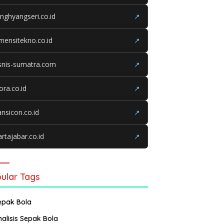
nghyangseri.co.id
↗
mensitekno.co.id
↗
snis-sumatra.com
↗
iora.co.id
↗
ansicon.co.id
↗
rtajabar.co.id
↗
ular Tags
epak Bola
nalisis Sepak Bola