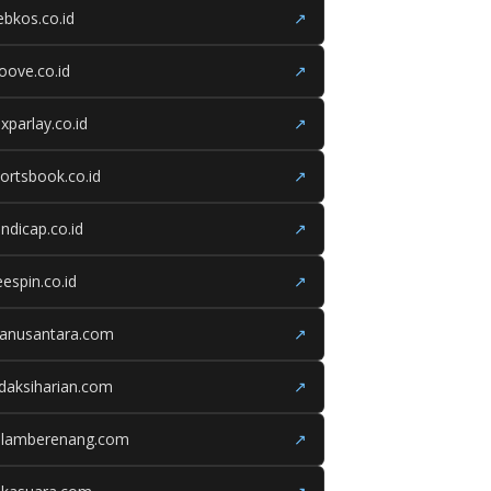
bkos.co.id
↗
oove.co.id
↗
xparlay.co.id
↗
ortsbook.co.id
↗
ndicap.co.id
↗
eespin.co.id
↗
ganusantara.com
↗
daksiharian.com
↗
olamberenang.com
↗