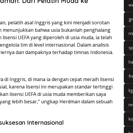
rdman: Dari Pelatih Muda ke
we
gr
n, pelatih asal Inggris yang kini menjadi sorotan
lah menunjukkan bahwa usia bukanlah penghalang
mi
lisensi UEFA yang diperoleh di usia muda, ia telah
ola tim di level internasional. Dalam analisis
sp
ariernya dan dampaknya terhadap timnas Indonesia.
ha
fr
di Inggris, di mana ia dengan cepat meraih lisensi
ial, karena lisensi ini merupakan standar tertinggi
li
kan lisensi UEFA di usia muda memberikan saya
m yang lebih besar,” ungkap Herdman dalam sebuah
re
k
uksesan Internasional