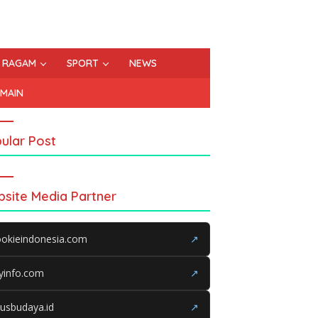
RAGAM
SPORT
NEWS
EMAIN
ular Post
site Media Partner
okieindonesia.com
↗
yinfo.com
↗
tusbudaya.id
↗