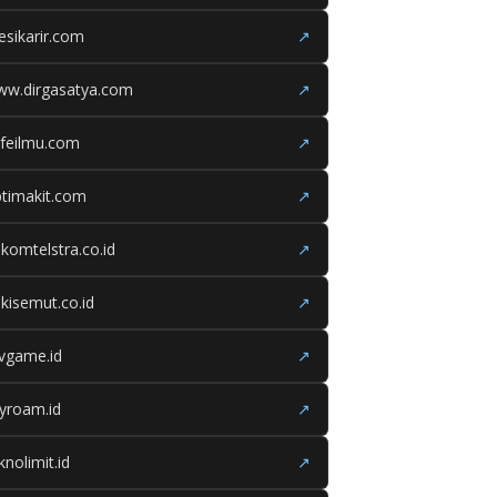
esikarir.com
↗
ww.dirgasatya.com
↗
feilmu.com
↗
timakit.com
↗
lkomtelstra.co.id
↗
kisemut.co.id
↗
ivgame.id
↗
yroam.id
↗
knolimit.id
↗