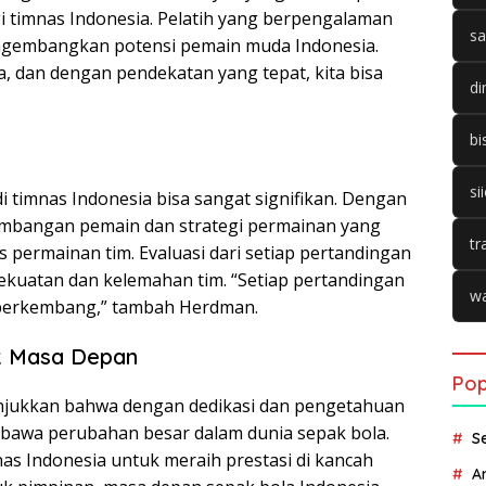
 timnas Indonesia. Pelatih yang berpengalaman
sa
gembangkan potensi pemain muda Indonesia.
a, dan dengan pendekatan yang tepat, kita bisa
di
bi
si
timnas Indonesia bisa sangat signifikan. Dengan
mbangan pemain dan strategi permainan yang
tr
 permainan tim. Evaluasi dari setiap pertandingan
kuatan dan kelemahan tim. “Setiap pertandingan
wa
 berkembang,” tambah Herdman.
k Masa Depan
Pop
njukkan bahwa dengan dedikasi dan pengetahuan
mbawa perubahan besar dalam dunia sepak bola.
S
as Indonesia untuk meraih prestasi di kancah
A