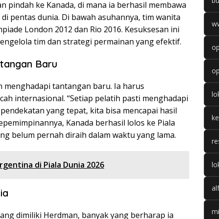
b
man pindah ke Kanada, di mana ia berhasil membawa
 di pentas dunia. Di bawah asuhannya, tim wanita
w
piade London 2012 dan Rio 2016. Kesuksesan ini
elola tim dan strategi permainan yang efektif.
op
ntangan Baru
op
n menghadapi tantangan baru. Ia harus
l
ah internasional. “Setiap pelatih pasti menghadapi
pendekatan yang tepat, kita bisa mencapai hasil
k
epemimpinannya, Kanada berhasil lolos ke Piala
ng belum pernah diraih dalam waktu yang lama.
re
gentina di Piala Dunia 2026
lo
al
ia
mi
ang dimiliki Herdman, banyak yang berharap ia