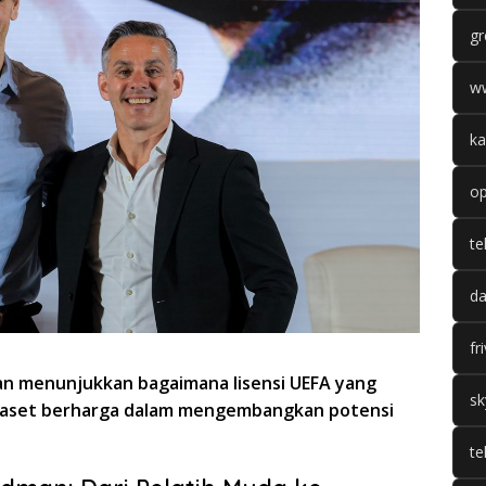
gr
w
ka
op
te
da
fr
man menunjukkan bagaimana lisensi UEFA yang
sk
i aset berharga dalam mengembangkan potensi
te