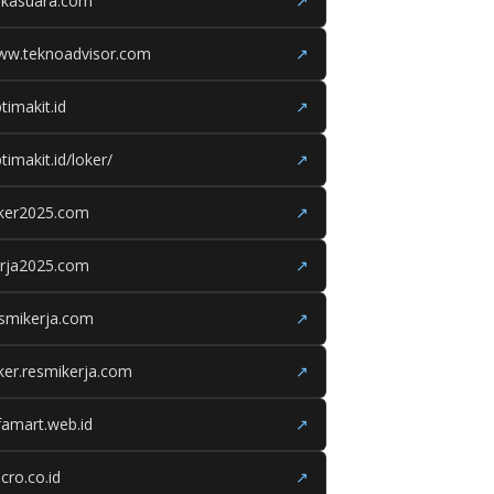
ukasuara.com
↗
ww.teknoadvisor.com
↗
timakit.id
↗
timakit.id/loker/
↗
oker2025.com
↗
erja2025.com
↗
smikerja.com
↗
ker.resmikerja.com
↗
famart.web.id
↗
cro.co.id
↗