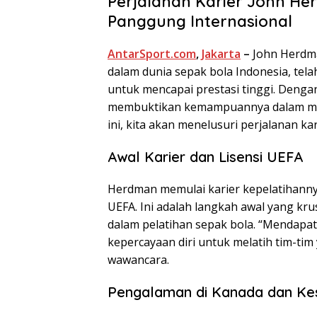
Perjalanan Karier John He
Panggung Internasional
AntarSport.com
,
Jakarta
–
John Herdma
dalam dunia sepak bola Indonesia, te
untuk mencapai prestasi tinggi. Dengan 
membuktikan kemampuannya dalam mengel
ini, kita akan menelusuri perjalanan k
Awal Karier dan Lisensi UEFA
Herdman memulai karier kepelatihannya 
UEFA. Ini adalah langkah awal yang krus
dalam pelatihan sepak bola. “Mendapat
kepercayaan diri untuk melatih tim-ti
wawancara.
Pengalaman di Kanada dan Kes