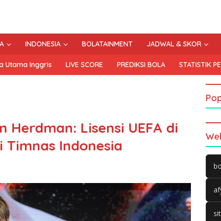
A
INDONESIA
BOLATAINMENT
JADWAL & SKOR
a Utama Inggris
LIVE SCORE
PREDIKSI BOLA
STATISTIK P
Pop
n Herdman: Lisensi UEFA di
Web
i Timnas Indonesia
bo
af
si