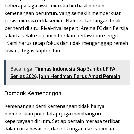
beberapa laga awal, mereka berhasil meraih
kemenangan beruntun, yang semakin memperkuat
posisi mereka di klasemen. Namun, tantangan tidak
berhenti di situ. Rival-rival seperti Arema FC dan Persija
Jakarta selalu siap memberikan perlawanan sengit.
“Kami harus tetap fokus dan tidak menganggap remeh
lawan,” tegas kapten tim.
Baca Juga
Timnas Indonesia Siap Sambut FIFA
Series 2026, John Herdman Terus Amati Pemain
Dampak Kemenangan
Kemenangan demi kemenangan tidak hanya
memberikan poin, tetapi juga membangun
kepercayaan diri tim. Setiap pemain merasa terlibat
dalam misi besar ini, dan dukungan dari suporter