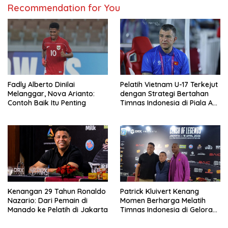
Recommendation for You
Fadly Alberto Dinilai
Pelatih Vietnam U-17 Terkejut
Melanggar, Nova Arianto:
dengan Strategi Bertahan
Contoh Baik Itu Penting
Timnas Indonesia di Piala AFF
2026
Kenangan 29 Tahun Ronaldo
Patrick Kluivert Kenang
Nazario: Dari Pemain di
Momen Berharga Melatih
Manado ke Pelatih di Jakarta
Timnas Indonesia di Gelora
Bung Karno