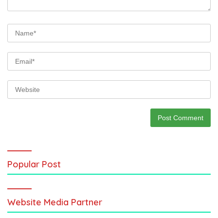
Popular Post
Website Media Partner