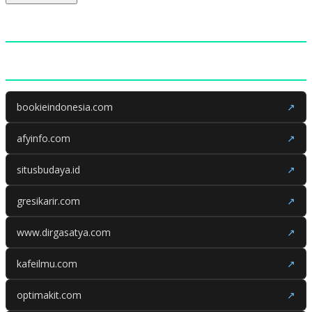
Popular Post
Website Media Partner
bookieindonesia.com
↗
afyinfo.com
↗
situsbudaya.id
↗
gresikarir.com
↗
www.dirgasatya.com
↗
kafeilmu.com
↗
optimakit.com
↗