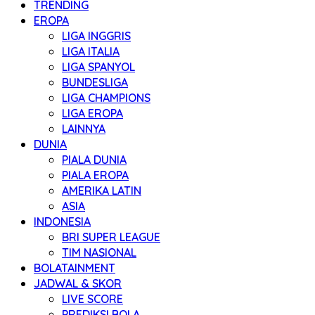
TRENDING
EROPA
LIGA INGGRIS
LIGA ITALIA
LIGA SPANYOL
BUNDESLIGA
LIGA CHAMPIONS
LIGA EROPA
LAINNYA
DUNIA
PIALA DUNIA
PIALA EROPA
AMERIKA LATIN
ASIA
INDONESIA
BRI SUPER LEAGUE
TIM NASIONAL
BOLATAINMENT
JADWAL & SKOR
LIVE SCORE
PREDIKSI BOLA