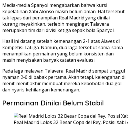
Media-media Spanyol mengabarkan bahwa kursi
kepelatihan Xabi Alonso masih belum aman. Hal tersebut
tak lepas dari penampilan Real Madrid yang dinilai
kurang meyakinkan, terlebih mengingat Talavera
merupakan tim dari divisi ketiga sepak bola Spanyol.
Hasil ini datang setelah kemenangan 2-1 atas Alaves di
kompetisi LaLiga. Namun, dua laga tersebut sama-sama
menampilkan permainan yang belum konsisten dan
masih menyisakan banyak catatan evaluasi.
Pada laga melawan Talavera, Real Madrid sempat unggul
nyaman 2-0 di babak pertama. Akan tetapi, kelengahan di
menit-menit akhir membuat mereka kebobolan dua gol
dan nyaris kehilangan kemenangan.
Permainan Dinilai Belum Stabil
Real Madrid Lolos 32 Besar Copa del Rey, Posisi Xabi