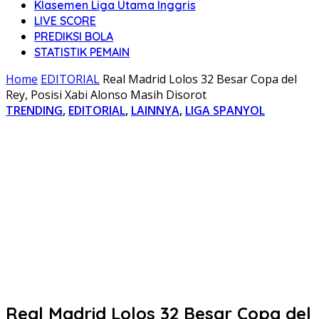
Klasemen Liga Utama Inggris
LIVE SCORE
PREDIKSI BOLA
STATISTIK PEMAIN
Home
EDITORIAL
Real Madrid Lolos 32 Besar Copa del
Rey, Posisi Xabi Alonso Masih Disorot
TRENDING
,
EDITORIAL
,
LAINNYA
,
LIGA SPANYOL
Real Madrid Lolos 32 Besar Copa del