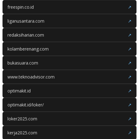
freespin.co.id
↗
liganusantara.com
↗
redaksiharian.com
↗
kolamberenang.com
↗
bukasuara.com
↗
www.teknoadvisor.com
↗
optimakit.id
↗
optimakit.id/loker/
↗
loker2025.com
↗
kerja2025.com
↗