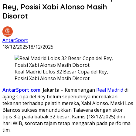
Rey, Posisi Xabi Alonso Masih
Disorot
AntarSport
18/12/2025
18/12/2025
Real Madrid Lolos 32 Besar Copa del Rey,
Posisi Xabi Alonso Masih Disorot
AntarSport.com
, Jakarta
– Kemenangan
Real Madrid
di
ajang Copa del Rey belum sepenuhnya meredakan
tekanan terhadap pelatih mereka, Xabi Alonso. Meski Los
Blancos sukses menundukkan Talavera dengan skor
tipis 3-2 pada babak 32 besar, Kamis (18/12/2025) dini
hari WIB, sorotan tajam tetap mengarah pada performa
tim.