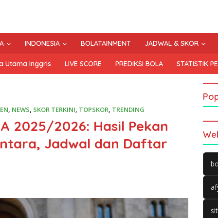
A
INDONESIA
BOLATAINMENT
JADWAL & SKOR
a Utama Inggris
LIVE SCORE
PREDIKSI BOLA
STATISTIK P
Pop
EN
,
NEWS
,
SKOR TERKINI
,
TOPSKOR
,
TRENDING
A 2025/2026: Hasil Pekan
Web
ntara, Jadwal dan Daftar
bo
af
si