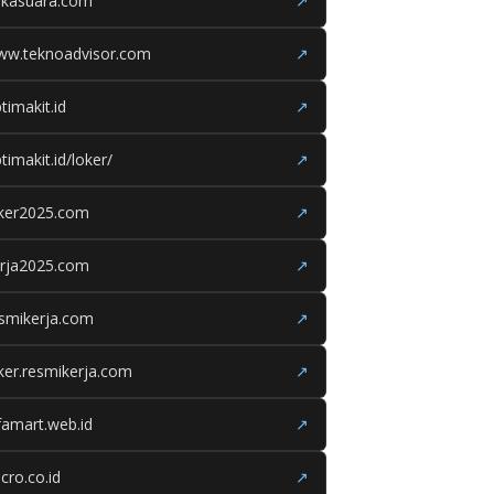
ukasuara.com
↗
ww.teknoadvisor.com
↗
timakit.id
↗
timakit.id/loker/
↗
oker2025.com
↗
erja2025.com
↗
smikerja.com
↗
ker.resmikerja.com
↗
famart.web.id
↗
cro.co.id
↗