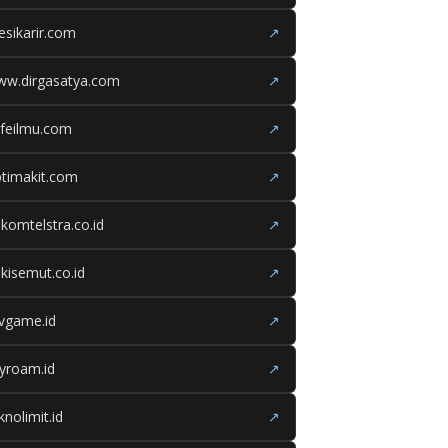
esikarir.com
↗
ww.dirgasatya.com
↗
feilmu.com
↗
timakit.com
↗
lkomtelstra.co.id
↗
kisemut.co.id
↗
ivgame.id
↗
yroam.id
↗
knolimit.id
↗