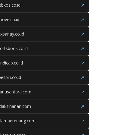
bkos.co.id
↗
oove.co.id
↗
xparlay.co.id
↗
ortsbook.co.id
↗
ndicap.co.id
↗
eespin.co.id
↗
ganusantara.com
↗
daksiharian.com
↗
olamberenang.com
↗