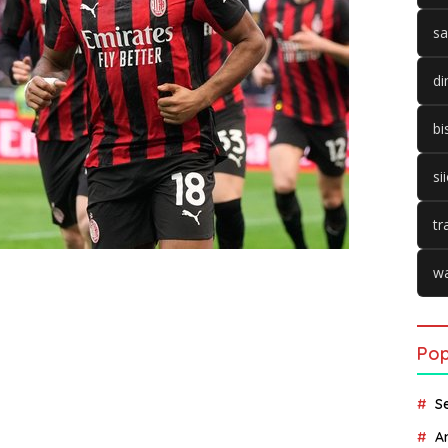
sa
di
bi
si
tr
wa
Pop
S
A