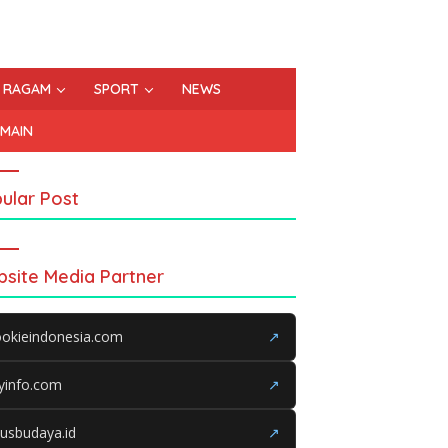
RAGAM
SPORT
NEWS
EMAIN
ular Post
site Media Partner
okieindonesia.com
↗
yinfo.com
↗
tusbudaya.id
↗