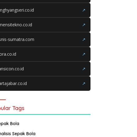
nghyangseri.co.id
↗
mensitekno.co.id
↗
snis-sumatra.com
↗
iora.co.id
↗
ansicon.co.id
↗
rtajabar.co.id
↗
ular Tags
epak Bola
nalisis Sepak Bola