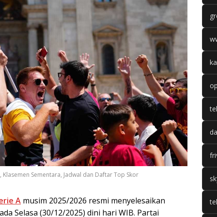
gr
w
ka
op
te
da
fr
7, Klasemen Sementara, Jadwal dan Daftar Top Skor
sk
erie A
musim 2025/2026 resmi menyelesaikan
te
a Selasa (30/12/2025) dini hari WIB. Partai