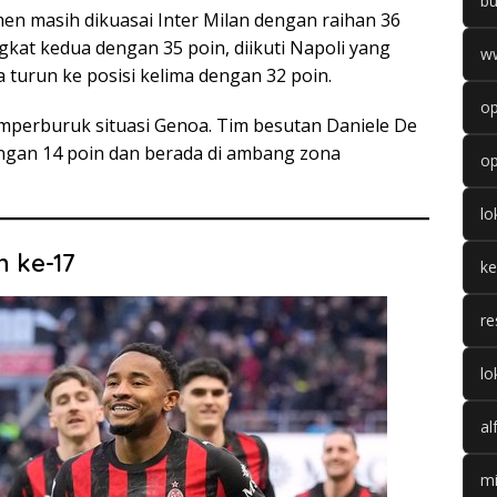
b
en masih dikuasai Inter Milan dengan raihan 36
gkat kedua dengan 35 poin, diikuti Napoli yang
w
a turun ke posisi kelima dengan 32 poin.
op
 memperburuk situasi Genoa. Tim besutan Daniele De
dengan 14 poin dan berada di ambang zona
op
l
n ke-17
k
re
lo
al
mi