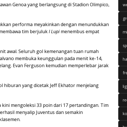
wan Genoa yang berlangsung di Stadion Olimpico,
we
gr
jukkan performa meyakinkan dengan menundukkan
 membawa tim berjuluk
I Lupi
menembus empat
mi
sp
enit awal. Seluruh gol kemenangan tuan rumah
Malvano membuka keunggulan pada menit ke-14,
ha
selang. Evan Ferguson kemudian memperlebar jarak
fr
hiburan yang dicetak Jeff Ekhator menjelang
li
re
ini mengoleksi 33 poin dari 17 pertandingan. Tim
berhasil menyalip Juventus dan semakin
k
klasemen.