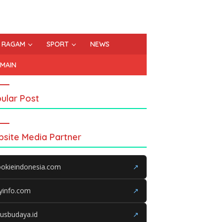
RAGAM
SPORT
NEWS
EMAIN
ular Post
site Media Partner
okieindonesia.com
↗
yinfo.com
↗
tusbudaya.id
↗