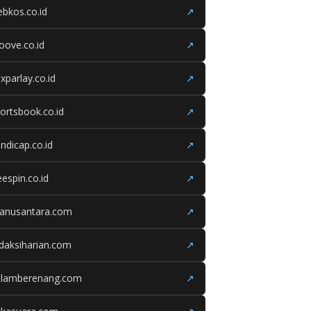
bkos.co.id
↗
oove.co.id
↗
xparlay.co.id
↗
ortsbook.co.id
↗
ndicap.co.id
↗
eespin.co.id
↗
ganusantara.com
↗
daksiharian.com
↗
olamberenang.com
↗