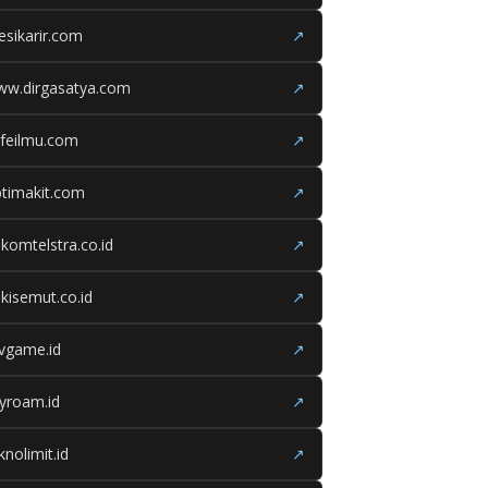
esikarir.com
↗
ww.dirgasatya.com
↗
feilmu.com
↗
timakit.com
↗
lkomtelstra.co.id
↗
kisemut.co.id
↗
ivgame.id
↗
yroam.id
↗
knolimit.id
↗