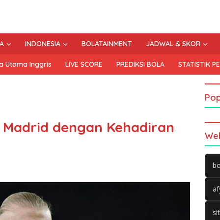
A
INDONESIA
BOLATAINMENT
JADWAL & SKOR
a Utama Inggris
LIVE SCORE
PREDIKSI BOLA
STATISTIK P
Pop
 Madrid dengan Kehadiran
Web
bo
af
si