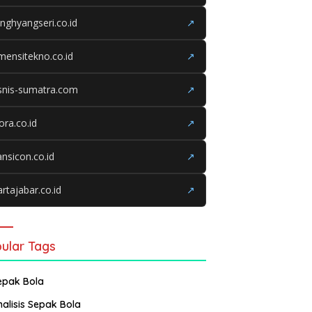
nghyangseri.co.id
↗
mensitekno.co.id
↗
snis-sumatra.com
↗
iora.co.id
↗
ansicon.co.id
↗
rtajabar.co.id
↗
ular Tags
epak Bola
nalisis Sepak Bola