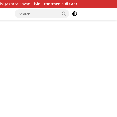
in Transmedia di Grand Final Proliga 2026 di MOJI, 25 April 202