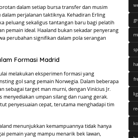
we
sorotan dalam setiap bursa transfer dan musim
dalam perjalanan taktiknya. Kehadiran Erling
gr
a peluang sekaligus tantangan baru bagi pelatih
an pemain ideal. Haaland bukan sekadar penyerang
mi
wa perubahan signifikan dalam pola serangan
sp
alam Formasi Madrid
ha
mulai melakukan eksperimen formasi yang
fr
nsting gol sang pemain Norwegia. Dalam beberapa
n sebagai target man murni, dengan Vinícius Jr.
li
as menyediakan umpan silang dan ruang gerak.
ut penyesuaian cepat, terutama menghadapi tim
re
k
 Haaland menunjukkan kemampuannya tidak hanya
agai pemain yang mampu menarik bek lawan,