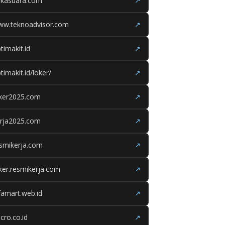
ukasuara.com
↗
ww.teknoadvisor.com
↗
timakit.id
↗
timakit.id/loker/
↗
oker2025.com
↗
erja2025.com
↗
smikerja.com
↗
ker.resmikerja.com
↗
famart.web.id
↗
cro.co.id
↗