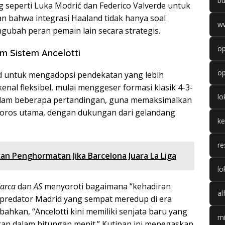
b
seperti Luka Modrić dan Federico Valverde untuk
an bahwa integrasi Haaland tidak hanya soal
w
ubah peran pemain lain secara strategis.
op
am Sistem Ancelotti
op
d untuk mengadopsi pendekatan yang lebih
kenal fleksibel, mulai menggeser formasi klasik 4-3-
l
dalam beberapa pertandingan, guna memaksimalkan
 poros utama, dengan dukungan dari gelandang
k
re
an Penghormatan Jika Barcelona Juara La Liga
lo
arca
dan
AS
menyoroti bagaimana “kehadiran
al
predator Madrid yang sempat meredup di era
hkan, “Ancelotti kini memiliki senjata baru yang
mi
n dalam hitungan menit.” Kutipan ini menegaskan