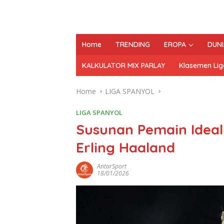
Home
TRENDING
EROPA
DUNI
KALKULATOR MIX PARLAY
Klasemen Lig
Home
LIGA SPANYOL
LIGA SPANYOL
Susunan Pemain Ideal
Erling Haaland
AntarSport
18/01/2026