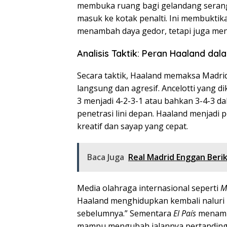
membuka ruang bagi gelandang serang 
masuk ke kotak penalti. Ini membuktik
menambah daya gedor, tetapi juga meng
Analisis Taktik: Peran Haaland dal
Secara taktik, Haaland memaksa Madri
langsung dan agresif. Ancelotti yang di
3 menjadi 4-2-3-1 atau bahkan 3-4-3 
penetrasi lini depan. Haaland menjadi
kreatif dan sayap yang cepat.
Baca Juga
Real Madrid Enggan Berik
Media olahraga internasional seperti
M
Haaland menghidupkan kembali naluri 
sebelumnya.” Sementara
El País
menamba
mampu mengubah jalannya pertandinga