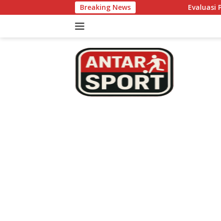
Skip
Breaking News
Evaluasi Performa Tim Nonto
to
content