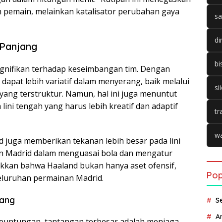
pemain, melainkan katalisator perubahan gaya
sa
di
 Panjang
bi
gnifikan terhadap keseimbangan tim. Dengan
dapat lebih variatif dalam menyerang, baik melalui
si
yang terstruktur. Namun, hal ini juga menuntut
lini tengah yang harus lebih kreatif dan adaptif
tr
wa
d juga memberikan tekanan lebih besar pada lini
n Madrid dalam menguasai bola dan mengatur
ukkan bahwa Haaland bukan hanya aset ofensif,
Pop
seluruhan permainan Madrid.
uang
S
A
untungan, tantangan terbesar adalah menjaga