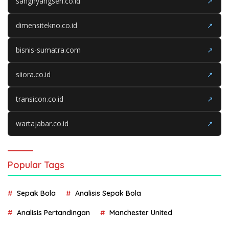
sanghyangseri.co.id
↗
dimensitekno.co.id
↗
bisnis-sumatra.com
↗
siiora.co.id
↗
transicon.co.id
↗
wartajabar.co.id
↗
Popular Tags
Sepak Bola
Analisis Sepak Bola
Analisis Pertandingan
Manchester United