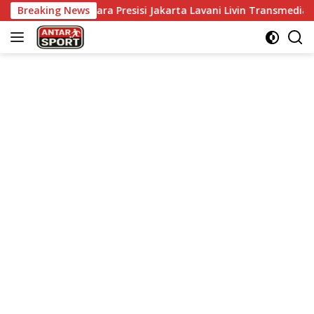
Skip
ayangkara Presisi Jakarta Lavani Livin Transmedia di Grand Fina
Breaking News
to
content