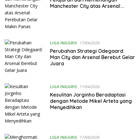
Manchester City atas Arsenal:
Perebutan Gelar Makin Panas
LIGA INGGRIS
17/04/2026
Perubahan Strategi Odegaard:
Man City dan Arsenal Berebut Gelar
Juara
LIGA INGGRIS
17/04/2026
Kesulitan Jorginho Beradaptasi
dengan Metode Mikel Arteta yang
Menyedihkan
LIGA INGGRIS
17/04/2026