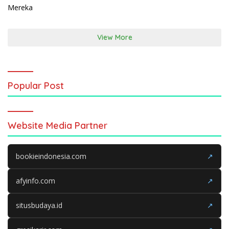
View More
Popular Post
Website Media Partner
bookieindonesia.com
↗
afyinfo.com
↗
situsbudaya.id
↗