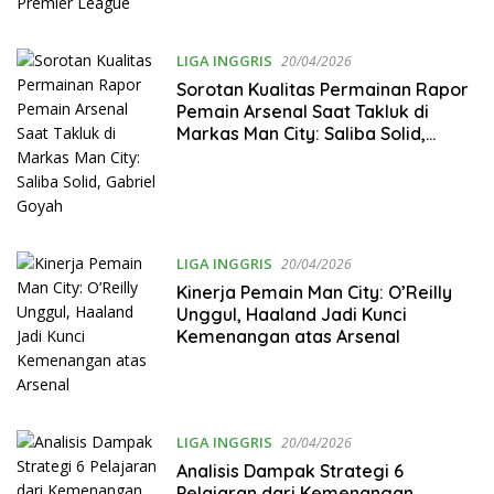
LIGA INGGRIS
20/04/2026
Sorotan Kualitas Permainan Rapor
Pemain Arsenal Saat Takluk di
Markas Man City: Saliba Solid,
Gabriel Goyah
LIGA INGGRIS
20/04/2026
Kinerja Pemain Man City: O’Reilly
Unggul, Haaland Jadi Kunci
Kemenangan atas Arsenal
LIGA INGGRIS
20/04/2026
Analisis Dampak Strategi 6
Pelajaran dari Kemenangan