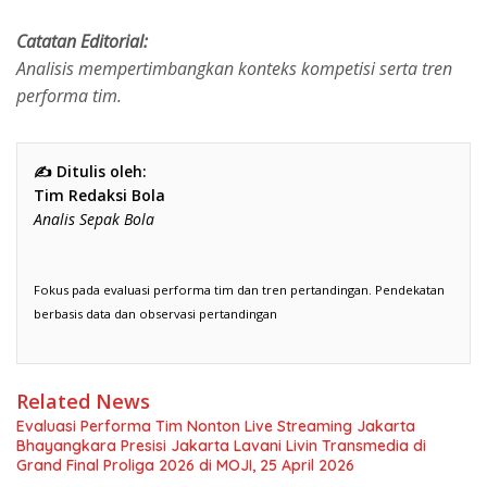
Catatan Editorial:
Analisis mempertimbangkan konteks kompetisi serta tren
performa tim.
✍️ Ditulis oleh:
Tim Redaksi Bola
Analis Sepak Bola
Fokus pada evaluasi performa tim dan tren pertandingan. Pendekatan
berbasis data dan observasi pertandingan
Related News
Evaluasi Performa Tim Nonton Live Streaming Jakarta
Bhayangkara Presisi Jakarta Lavani Livin Transmedia di
Grand Final Proliga 2026 di MOJI, 25 April 2026