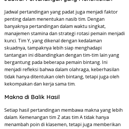
Jadwal pertandingan yang padat juga menjadi faktor
penting dalam menentukan nasib tim. Dengan
banyaknya pertandingan dalam waktu singkat,
manajemen stamina dan strategi rotasi pemain menjadi
kunci. Tim Y, yang dikenal dengan kedalaman
skuadnya, tampaknya lebih siap menghadapi
tantangan ini dibandingkan dengan tim-tim lain yang
bergantung pada beberapa pemain bintang. Ini
menjadi refleksi bahwa dalam olahraga, keberhasilan
tidak hanya ditentukan oleh bintang, tetapi juga oleh
kekompakan dan kerja sama tim.
Makna di Balik Hasil
Setiap hasil pertandingan membawa makna yang lebih
dalam. Kemenangan tim Z atas tim A tidak hanya
menambah poin di klasemen, tetapi juga memberikan