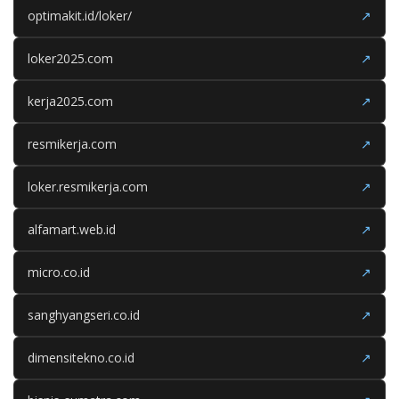
optimakit.id/loker/
↗
loker2025.com
↗
kerja2025.com
↗
resmikerja.com
↗
loker.resmikerja.com
↗
alfamart.web.id
↗
micro.co.id
↗
sanghyangseri.co.id
↗
dimensitekno.co.id
↗