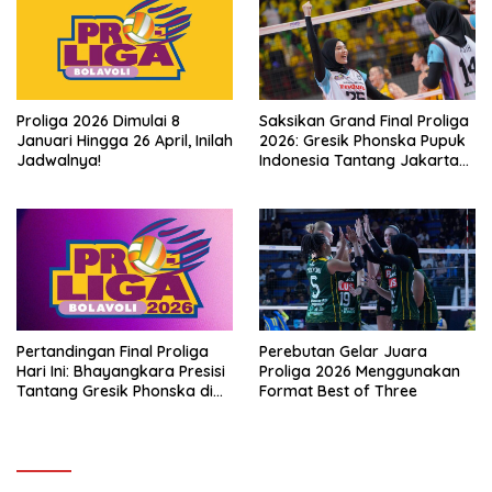
2026
Proliga 2026 Dimulai 8
Saksikan Grand Final Proliga
Januari Hingga 26 April, Inilah
2026: Gresik Phonska Pupuk
Jadwalnya!
Indonesia Tantang Jakarta
Pertamina Enduro di MOJI, 25
April
Pertandingan Final Proliga
Perebutan Gelar Juara
Hari Ini: Bhayangkara Presisi
Proliga 2026 Menggunakan
Tantang Gresik Phonska di
Format Best of Three
25 April 2026