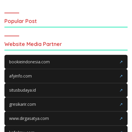
Popular Post
Website Media Partner
bookieindonesia.com
↗
afyinfo.com
↗
situsbudaya.id
↗
gresikarir.com
↗
www.dirgasatya.com
↗