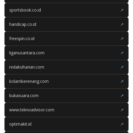
sportsbook.co.id
↗
handicap.co.id
↗
freespin.co.id
↗
liganusantara.com
↗
redaksiharian.com
↗
kolamberenang.com
↗
bukasuara.com
↗
www.teknoadvisor.com
↗
optimakit.id
↗