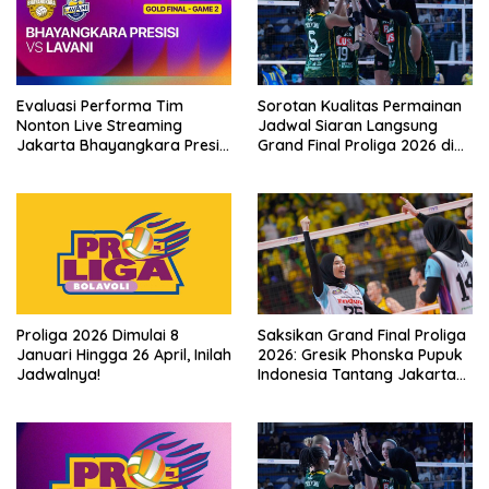
Evaluasi Performa Tim
Sorotan Kualitas Permainan
Nonton Live Streaming
Jadwal Siaran Langsung
Jakarta Bhayangkara Presisi
Grand Final Proliga 2026 di
Jakarta Lavani Livin
MOJI Hari Ini, 25 April 2026
Transmedia di Grand Final
Proliga 2026 di MOJI, 25 April
2026
Proliga 2026 Dimulai 8
Saksikan Grand Final Proliga
Januari Hingga 26 April, Inilah
2026: Gresik Phonska Pupuk
Jadwalnya!
Indonesia Tantang Jakarta
Pertamina Enduro di MOJI, 25
April