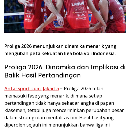
Proliga 2026 menunjukkan dinamika menarik yang
mengubah peta kekuatan liga bola voli Indonesia.
Proliga 2026: Dinamika dan Implikasi di
Balik Hasil Pertandingan
AntarSport.com
,
Jakarta
–
Proliga 2026 telah
memasuki fase yang menarik, di mana setiap
pertandingan tidak hanya sekadar angka di papan
klasemen, tetapi juga mencerminkan perubahan besar
dalam strategi dan mentalitas tim. Hasil-hasil yang
diperoleh sejauh ini menunjukkan bahwa liga ini