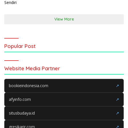
View More
Popular Post
Website Media Partner
bookieindonesia.com
↗
afyinfo.com
↗
situsbudaya.id
↗
gresikarir.com
↗