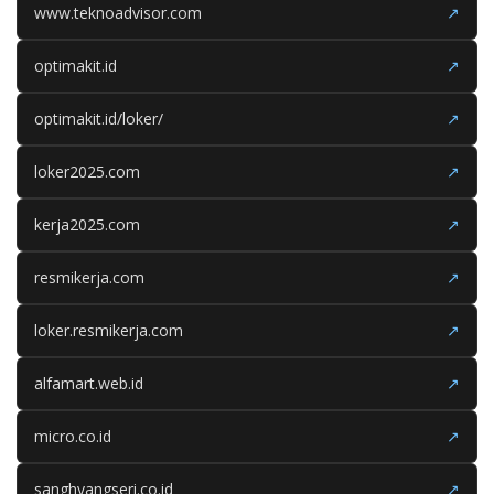
www.teknoadvisor.com
↗
optimakit.id
↗
optimakit.id/loker/
↗
loker2025.com
↗
kerja2025.com
↗
resmikerja.com
↗
loker.resmikerja.com
↗
alfamart.web.id
↗
micro.co.id
↗
sanghyangseri.co.id
↗