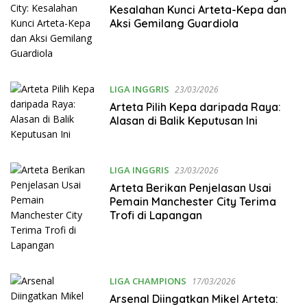
Kesalahan Kunci Arteta-Kepa dan
Aksi Gemilang Guardiola
LIGA INGGRIS
23/03/2026
Arteta Pilih Kepa daripada Raya:
Alasan di Balik Keputusan Ini
LIGA INGGRIS
23/03/2026
Arteta Berikan Penjelasan Usai
Pemain Manchester City Terima
Trofi di Lapangan
LIGA CHAMPIONS
17/03/2026
Arsenal Diingatkan Mikel Arteta: