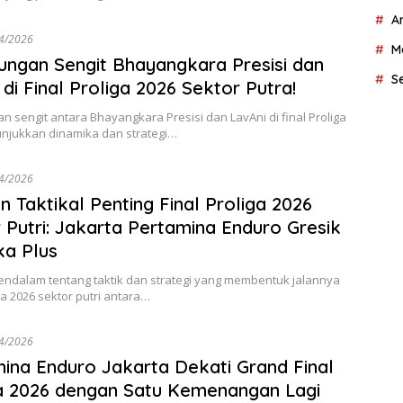
A
4/2026
M
ungan Sengit Bhayangkara Presisi dan
S
 di Final Proliga 2026 Sektor Putra!
n sengit antara Bhayangkara Presisi dan LavAni di final Proliga
njukkan dinamika dan strategi…
4/2026
n Taktikal Penting Final Proliga 2026
 Putri: Jakarta Pertamina Enduro Gresik
a Plus
endalam tentang taktik dan strategi yang membentuk jalannya
iga 2026 sektor putri antara…
4/2026
ina Enduro Jakarta Dekati Grand Final
a 2026 dengan Satu Kemenangan Lagi