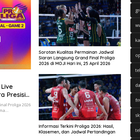
gr
w
ka
Sorotan Kualitas Permainan Jadwal
op
Siaran Langsung Grand Final Proliga
2026 di MOJI Hari Ini, 25 April 2026
te
da
 Live
a Presisi
fr
a di Grand
nal Proliga 2026
April 2026
orma…
sk
Informasi Terkini Proliga 2026: Hasil,
te
Klasemen, dan Jadwal Pertandingan