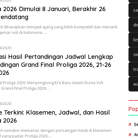
4/2026
a 2026 Dimulai 8 Januari, Berakhir 26
sa
Mendatang
di
26 diharapkan menjadi ajang yang lebih kompetitif dan menarik
emar voli di Indonesia….
bi
4/2026
si
asi Hasil Pertandingan Jadwal Lengkap
dingan Grand Final Proliga 2026, 21-26
tr
2026
l Proliga 2026: Menyongsong Era Baru dalam Dunia Voli
wa
 Grand Final Proliga 2026:…
4/2026
Pop
 Terkini: Klasemen, Jadwal, dan Hasil
a 2026
S
026 semakin memanas dengan persaingan ketat di klasemen
A
 yang padat. Proliga 2026:…