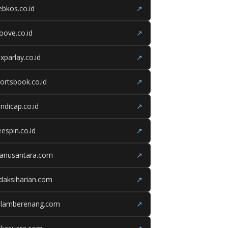
bkos.co.id
↗
oove.co.id
↗
xparlay.co.id
↗
ortsbook.co.id
↗
ndicap.co.id
↗
eespin.co.id
↗
ganusantara.com
↗
daksiharian.com
↗
olamberenang.com
↗