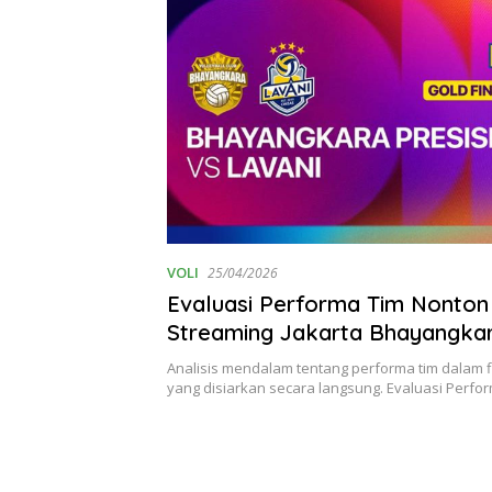
il 2026
VOLI
25/04/2026
Evaluasi Performa Tim Nonton
Streaming Jakarta Bhayangkar
Jakarta Lavani Livin Transmedi
Analisis mendalam tentang performa tim dalam fi
Final Proliga 2026 di MOJI, 25 
yang disiarkan secara langsung. Evaluasi Perf