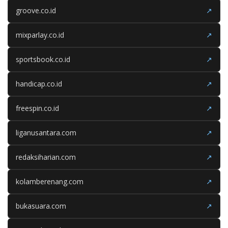
groove.co.id
↗
mixparlay.co.id
↗
sportsbook.co.id
↗
handicap.co.id
↗
freespin.co.id
↗
liganusantara.com
↗
redaksiharian.com
↗
kolamberenang.com
↗
bukasuara.com
↗