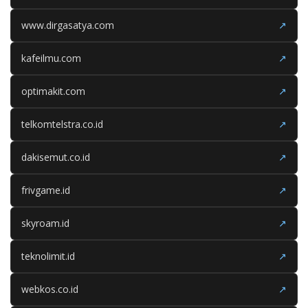
www.dirgasatya.com
↗
kafeilmu.com
↗
optimakit.com
↗
telkomtelstra.co.id
↗
dakisemut.co.id
↗
frivgame.id
↗
skyroam.id
↗
teknolimit.id
↗
webkos.co.id
↗