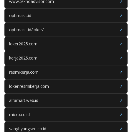
www.teknoadvisor.com
↗
optimakit.id
↗
optimakit.id/loker/
↗
loker2025.com
↗
kerja2025.com
↗
resmikerja.com
↗
loker.resmikerja.com
↗
alfamart.web.id
↗
micro.co.id
↗
sanghyangseri.co.id
↗