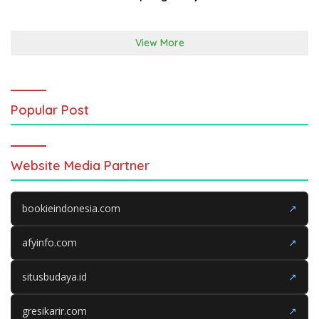
View More
Popular Post
Website Media Partner
bookieindonesia.com
↗
afyinfo.com
↗
situsbudaya.id
↗
gresikarir.com
↗