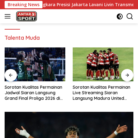
Skip
 Bhayangkara Presisi Jakarta Lavani Livin Transmedia di Grand F
Breaking News
to
content
Talenta Muda
Sorotan Kualitas Permainan
Sorotan Kualitas Permainan
Jadwal Siaran Langsung
Live Streaming Siaran
Grand Final Proliga 2026 di
Langsung Madura United
MOJI Hari Ini, 25 April 2026
Dewa United Hari Ini, Sabtu
25 April 2026