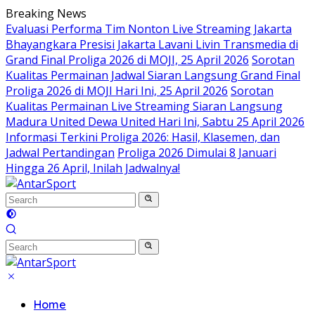
Skip
Breaking News
to
Evaluasi Performa Tim Nonton Live Streaming Jakarta
content
Bhayangkara Presisi Jakarta Lavani Livin Transmedia di
Grand Final Proliga 2026 di MOJI, 25 April 2026
Sorotan
Kualitas Permainan Jadwal Siaran Langsung Grand Final
Proliga 2026 di MOJI Hari Ini, 25 April 2026
Sorotan
Kualitas Permainan Live Streaming Siaran Langsung
Madura United Dewa United Hari Ini, Sabtu 25 April 2026
Informasi Terkini Proliga 2026: Hasil, Klasemen, dan
Jadwal Pertandingan
Proliga 2026 Dimulai 8 Januari
Hingga 26 April, Inilah Jadwalnya!
Home