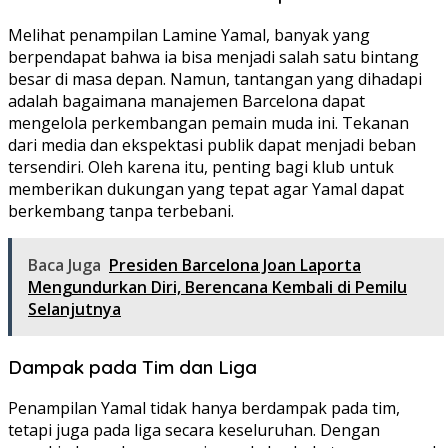
Melihat penampilan Lamine Yamal, banyak yang
berpendapat bahwa ia bisa menjadi salah satu bintang
besar di masa depan. Namun, tantangan yang dihadapi
adalah bagaimana manajemen Barcelona dapat
mengelola perkembangan pemain muda ini. Tekanan
dari media dan ekspektasi publik dapat menjadi beban
tersendiri. Oleh karena itu, penting bagi klub untuk
memberikan dukungan yang tepat agar Yamal dapat
berkembang tanpa terbebani.
Baca Juga
Presiden Barcelona Joan Laporta
Mengundurkan Diri, Berencana Kembali di Pemilu
Selanjutnya
Dampak pada Tim dan Liga
Penampilan Yamal tidak hanya berdampak pada tim,
tetapi juga pada liga secara keseluruhan. Dengan