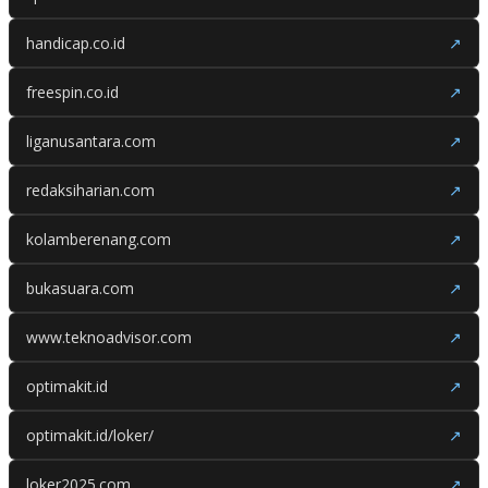
handicap.co.id
↗
freespin.co.id
↗
liganusantara.com
↗
redaksiharian.com
↗
kolamberenang.com
↗
bukasuara.com
↗
www.teknoadvisor.com
↗
optimakit.id
↗
optimakit.id/loker/
↗
loker2025.com
↗