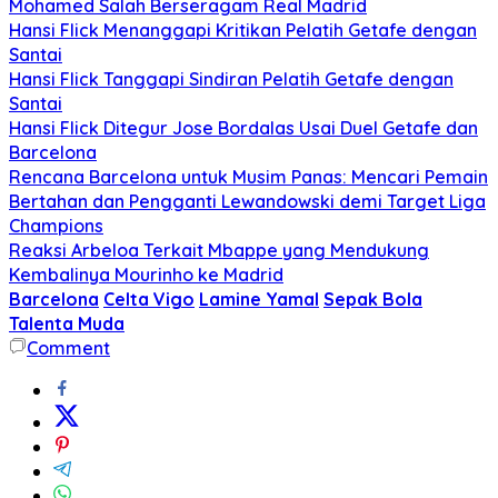
Mohamed Salah Berseragam Real Madrid
Hansi Flick Menanggapi Kritikan Pelatih Getafe dengan
Santai
Hansi Flick Tanggapi Sindiran Pelatih Getafe dengan
Santai
Hansi Flick Ditegur Jose Bordalas Usai Duel Getafe dan
Barcelona
Rencana Barcelona untuk Musim Panas: Mencari Pemain
Bertahan dan Pengganti Lewandowski demi Target Liga
Champions
Reaksi Arbeloa Terkait Mbappe yang Mendukung
Kembalinya Mourinho ke Madrid
Barcelona
Celta Vigo
Lamine Yamal
Sepak Bola
Talenta Muda
Comment