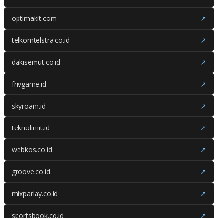
optimakit.com
↗
telkomtelstra.co.id
↗
dakisemut.co.id
↗
frivgame.id
↗
skyroam.id
↗
teknolimit.id
↗
webkos.co.id
↗
groove.co.id
↗
mixparlay.co.id
↗
sportsbook.co.id
↗