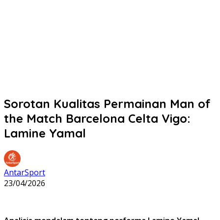
Sorotan Kualitas Permainan Man of
the Match Barcelona Celta Vigo:
Lamine Yamal
AntarSport
23/04/2026