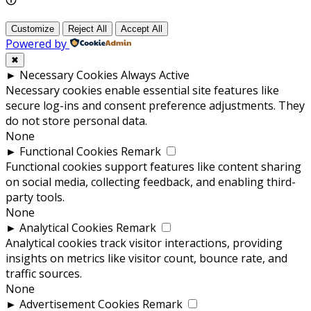
Customize
Reject All
Accept All
Powered by
✖
►
Necessary Cookies
Always Active
Necessary cookies enable essential site features like
secure log-ins and consent preference adjustments. They
do not store personal data.
None
►
Functional Cookies
Remark
Functional cookies support features like content sharing
on social media, collecting feedback, and enabling third-
party tools.
None
►
Analytical Cookies
Remark
Analytical cookies track visitor interactions, providing
insights on metrics like visitor count, bounce rate, and
traffic sources.
None
►
Advertisement Cookies
Remark