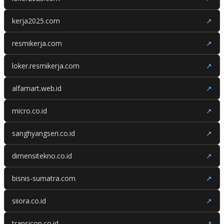
kerja2025.com
↗
resmikerja.com
↗
loker.resmikerja.com
↗
alfamart.web.id
↗
micro.co.id
↗
sanghyangseri.co.id
↗
dimensitekno.co.id
↗
bisnis-sumatra.com
↗
siiora.co.id
↗
transicon.co.id
↗