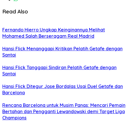
Read Also
Fernando Hierro Ungkap Keinginannya Melihat
Mohamed Salah Berseragam Real Madrid
Hansi Flick Menanggapi Kritikan Pelatih Getafe dengan
Santai
Hansi Flick Tanggapi Sindiran Pelatih Getafe dengan
Santai
Hansi Flick Ditegur Jose Bordalas Usai Duel Getafe dan
Barcelona
Rencana Barcelona untuk Musim Panas: Mencari Pemain
Bertahan dan Pengganti Lewandowski demi Target Liga
Champions