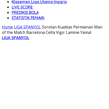
Klasemen Liga Utama Inggris
LIVE SCORE
PREDIKSI BOLA
STATISTIK PEMAIN
Home
LIGA SPANYOL
Sorotan Kualitas Permainan Man
of the Match Barcelona Celta Vigo: Lamine Yamal
LIGA SPANYOL