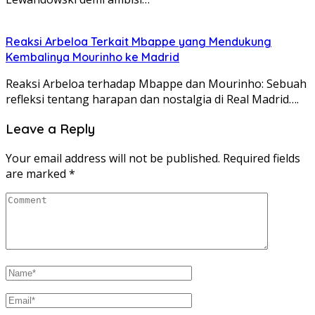
Reaksi Arbeloa Terkait Mbappe yang Mendukung
Kembalinya Mourinho ke Madrid
Reaksi Arbeloa terhadap Mbappe dan Mourinho: Sebuah
refleksi tentang harapan dan nostalgia di Real Madrid….
Leave a Reply
Your email address will not be published.
Required fields
are marked
*