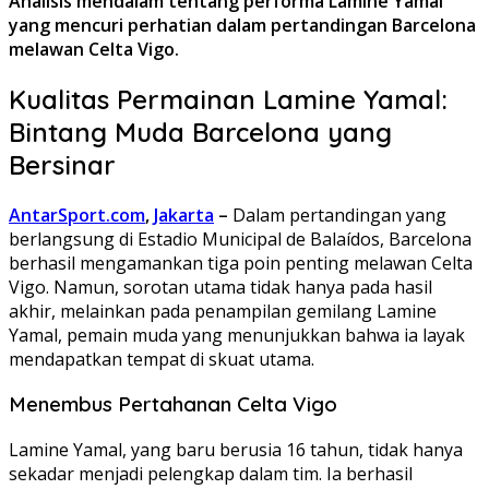
Analisis mendalam tentang performa Lamine Yamal
yang mencuri perhatian dalam pertandingan Barcelona
melawan Celta Vigo.
Kualitas Permainan Lamine Yamal:
Bintang Muda Barcelona yang
Bersinar
AntarSport.com
,
Jakarta
–
Dalam pertandingan yang
berlangsung di Estadio Municipal de Balaídos, Barcelona
berhasil mengamankan tiga poin penting melawan Celta
Vigo. Namun, sorotan utama tidak hanya pada hasil
akhir, melainkan pada penampilan gemilang Lamine
Yamal, pemain muda yang menunjukkan bahwa ia layak
mendapatkan tempat di skuat utama.
Menembus Pertahanan Celta Vigo
Lamine Yamal, yang baru berusia 16 tahun, tidak hanya
sekadar menjadi pelengkap dalam tim. Ia berhasil