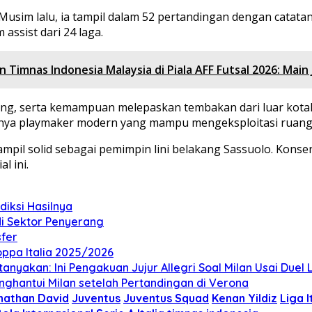
usim lalu, ia tampil dalam 52 pertandingan dengan catatan 1
assist dari 24 laga.
Timnas Indonesia Malaysia di Piala AFF Futsal 2026: Mai
atang, serta kemampuan melepaskan tembakan dari luar kotak
yaknya playmaker modern yang mampu mengeksploitasi ruan
mpil solid sebagai pemimpin lini belakang Sassuolo. Konsent
l ini.
diksi Hasilnya
i Sektor Penyerang
sfer
oppa Italia 2025/2026
tanyakan: Ini Pengakuan Jujur Allegri Soal Milan Usai Due
ghantui Milan setelah Pertandingan di Verona
nathan David
Juventus
Juventus Squad
Kenan Yildiz
Liga 