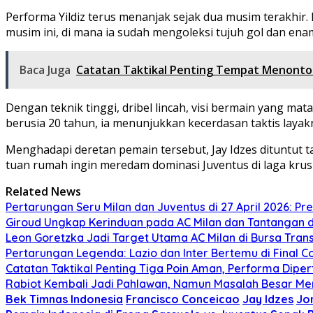
Performa Yildiz terus menanjak sejak dua musim terakhir. M
musim ini, di mana ia sudah mengoleksi tujuh gol dan enam 
Baca Juga
Catatan Taktikal Penting Tempat Menonton 
Dengan teknik tinggi, dribel lincah, visi bermain yang m
berusia 20 tahun, ia menunjukkan kecerdasan taktis la
Menghadapi deretan pemain tersebut, Jay Idzes dituntut ta
tuan rumah ingin meredam dominasi Juventus di laga krusia
Related News
Pertarungan Seru Milan dan Juventus di 27 April 2026: Pre
Giroud Ungkap Kerinduan pada AC Milan dan Tantangan d
Leon Goretzka Jadi Target Utama AC Milan di Bursa Tran
Pertarungan Legenda: Lazio dan Inter Bertemu di Final C
Catatan Taktikal Penting Tiga Poin Aman, Performa Diper
Rabiot Kembali Jadi Pahlawan, Namun Masalah Besar Men
Bek Timnas Indonesia
Francisco Conceicao
Jay Idzes
Jo