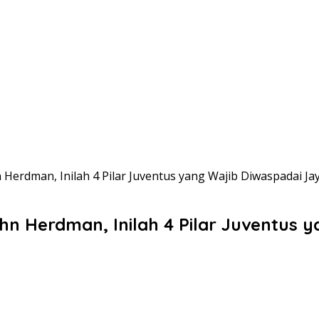
rdman, Inilah 4 Pilar Juventus yang Wajib Diwaspadai Jay 
 Herdman, Inilah 4 Pilar Juventus y