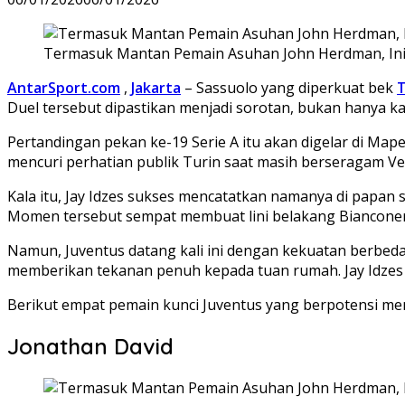
Termasuk Mantan Pemain Asuhan John Herdman, Inilah
AntarSport.com
,
Jakarta
– Sassuolo yang diperkuat bek
T
Duel tersebut dipastikan menjadi sorotan, bukan hanya kar
Pertandingan pekan ke-19 Serie A itu akan digelar di Mape
mencuri perhatian publik Turin saat masih berseragam Ve
Kala itu, Jay Idzes sukses mencatatkan namanya di papan
Momen tersebut sempat membuat lini belakang Bianconer
Namun, Juventus datang kali ini dengan kekuatan berbeda.
memberikan tekanan penuh kepada tuan rumah. Jay Idzes 
Berikut empat pemain kunci Juventus yang berpotensi men
Jonathan David