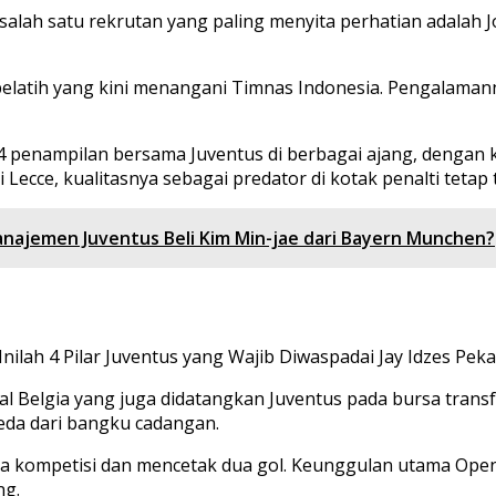
 salah satu rekrutan yang paling menyita perhatian adalah 
latih yang kini menangani Timnas Indonesia. Pengalaman
 penampilan bersama Juventus di berbagai ajang, dengan ko
ecce, kualitasnya sebagai predator di kotak penalti tetap 
Manajemen Juventus Beli Kim Min-jae dari Bayern Munchen?
l Belgia yang juga didatangkan Juventus pada bursa trans
eda dari bangku cadangan.
emua kompetisi dan mencetak dua gol. Keunggulan utama Ope
ng.