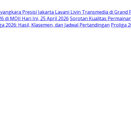
ngkara Presisi Jakarta Lavani Livin Transmedia di Grand Fin
di MOJI Hari Ini, 25 April 2026
Sorotan Kualitas Permaina
iga 2026: Hasil, Klasemen, dan Jadwal Pertandingan
Proliga 2