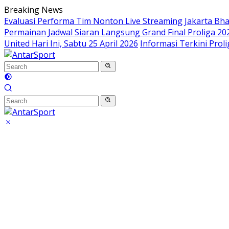
Skip
Breaking News
to
Evaluasi Performa Tim Nonton Live Streaming Jakarta Bhaya
content
Permainan Jadwal Siaran Langsung Grand Final Proliga 2026 
United Hari Ini, Sabtu 25 April 2026
Informasi Terkini Prol