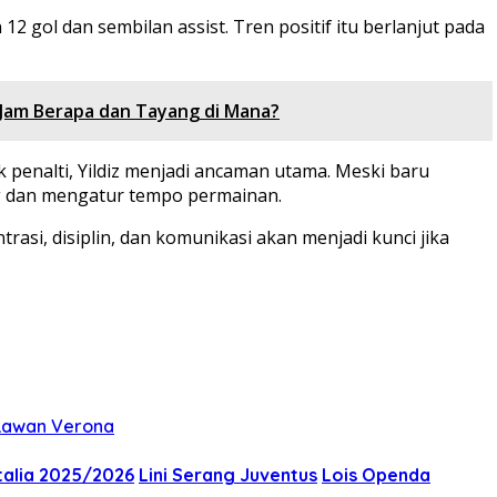
2 gol dan sembilan assist. Tren positif itu berlanjut pada
n Jam Berapa dan Tayang di Mana?
 penalti, Yildiz menjadi ancaman utama. Meski baru
g dan mengatur tempo permainan.
rasi, disiplin, dan komunikasi akan menjadi kunci jika
l Lawan Verona
Italia 2025/2026
Lini Serang Juventus
Lois Openda