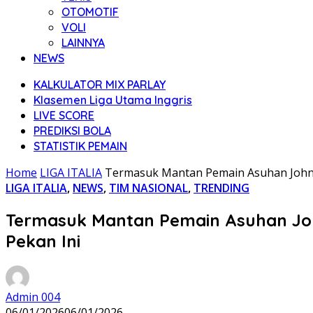
OTOMOTIF
VOLI
LAINNYA
NEWS
KALKULATOR MIX PARLAY
Klasemen Liga Utama Inggris
LIVE SCORE
PREDIKSI BOLA
STATISTIK PEMAIN
Home
LIGA ITALIA
Termasuk Mantan Pemain Asuhan John He
LIGA ITALIA
,
NEWS
,
TIM NASIONAL
,
TRENDING
Termasuk Mantan Pemain Asuhan John
Pekan Ini
Admin 004
06/01/2026
06/01/2026