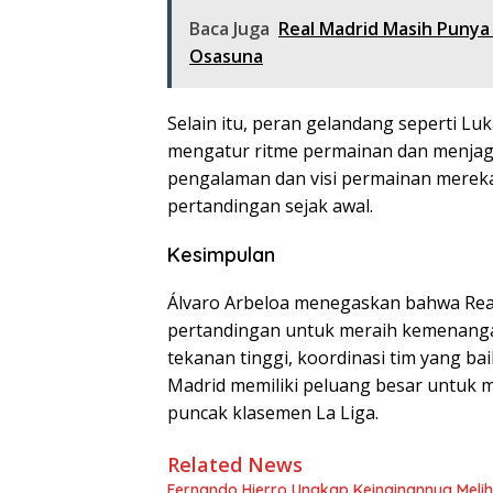
Baca Juga
Real Madrid Masih Punya 
Osasuna
Selain itu, peran gelandang seperti L
mengatur ritme permainan dan menjag
pengalaman dan visi permainan merek
pertandingan sejak awal.
Kesimpulan
Álvaro Arbeloa menegaskan bahwa Rea
pertandingan untuk meraih kemenanga
tekanan tinggi, koordinasi tim yang ba
Madrid memiliki peluang besar untuk 
puncak klasemen La Liga.
Related News
Fernando Hierro Ungkap Keinginannya Mel