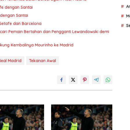
A
afe dengan Santai
e dengan Santai
M
 Getafe dan Barcelona
S
cari Pemain Bertahan dan Pengganti Lewandowski demi
ukung Kembalinya Mourinho ke Madrid
Real Madrid
Tekanan Awal