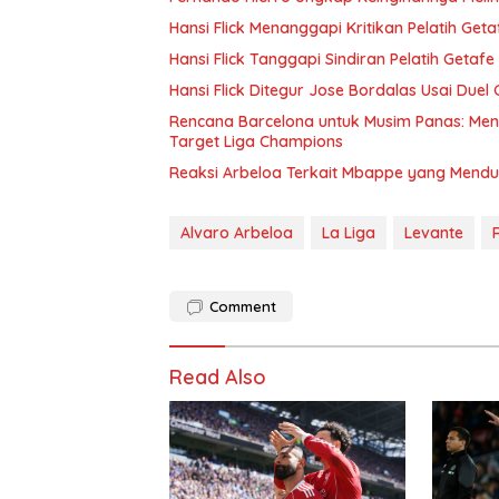
Hansi Flick Menanggapi Kritikan Pelatih Get
Hansi Flick Tanggapi Sindiran Pelatih Getaf
Hansi Flick Ditegur Jose Bordalas Usai Duel
Rencana Barcelona untuk Musim Panas: Men
Target Liga Champions
Reaksi Arbeloa Terkait Mbappe yang Mend
Alvaro Arbeloa
La Liga
Levante
Comment
Read Also