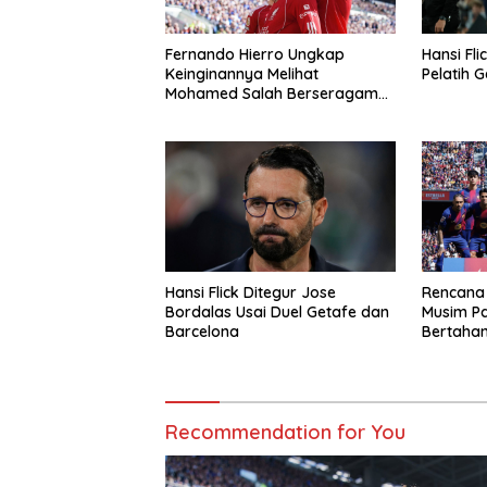
Fernando Hierro Ungkap
Hansi Fl
Keinginannya Melihat
Pelatih 
Mohamed Salah Berseragam
Real Madrid
Hansi Flick Ditegur Jose
Rencana 
Bordalas Usai Duel Getafe dan
Musim Pa
Barcelona
Bertahan
Lewandow
Champio
Recommendation for You