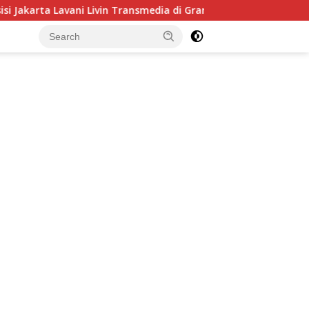
nsmedia di Grand Final Proliga 2026 di MOJI, 25 April 2026