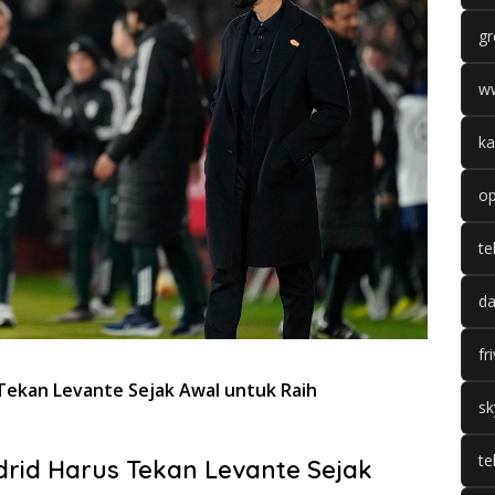
gr
w
ka
op
te
da
fr
Tekan Levante Sejak Awal untuk Raih
sk
te
rid Harus Tekan Levante Sejak