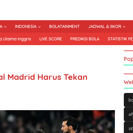
A
INDONESIA
BOLATAINMENT
JADWAL & SKOR
a Utama Inggris
LIVE SCORE
PREDIKSI BOLA
STATISTIK P
Pop
l Madrid Harus Tekan
Web
bo
af
si