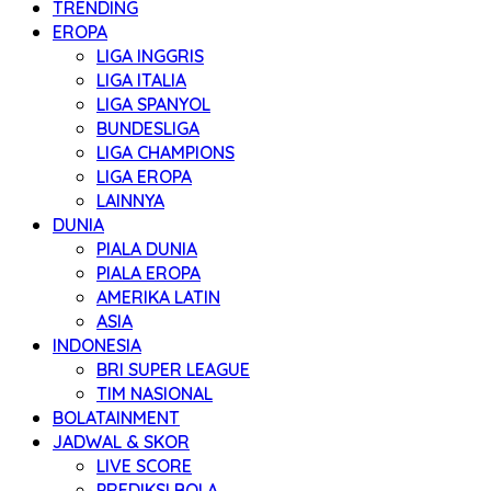
TRENDING
EROPA
LIGA INGGRIS
LIGA ITALIA
LIGA SPANYOL
BUNDESLIGA
LIGA CHAMPIONS
LIGA EROPA
LAINNYA
DUNIA
PIALA DUNIA
PIALA EROPA
AMERIKA LATIN
ASIA
INDONESIA
BRI SUPER LEAGUE
TIM NASIONAL
BOLATAINMENT
JADWAL & SKOR
LIVE SCORE
PREDIKSI BOLA