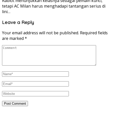
Rabiot menunjukkan kelasnya sebagai pemain kunci,
tetapi AC Milan harus menghadapi tantangan serius di
lini…
Leave a Reply
Your email address will not be published.
Required fields
are marked
*