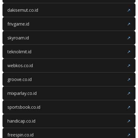
dakisemut.co.id
↗
frivgame.id
↗
skyroam.id
↗
teknolimit.id
↗
webkos.co.id
↗
groove.co.id
↗
mixparlay.co.id
↗
sportsbook.co.id
↗
handicap.co.id
↗
freespin.co.id
↗