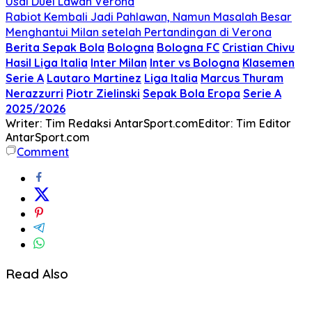
Usai Duel Lawan Verona
Rabiot Kembali Jadi Pahlawan, Namun Masalah Besar
Menghantui Milan setelah Pertandingan di Verona
Berita Sepak Bola
Bologna
Bologna FC
Cristian Chivu
Hasil Liga Italia
Inter Milan
Inter vs Bologna
Klasemen
Serie A
Lautaro Martinez
Liga Italia
Marcus Thuram
Nerazzurri
Piotr Zielinski
Sepak Bola Eropa
Serie A
2025/2026
Writer: Tim Redaksi AntarSport.com
Editor: Tim Editor
AntarSport.com
Comment
Read Also