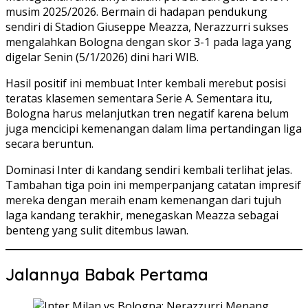
musim 2025/2026. Bermain di hadapan pendukung
sendiri di Stadion Giuseppe Meazza, Nerazzurri sukses
mengalahkan Bologna dengan skor 3-1 pada laga yang
digelar Senin (5/1/2026) dini hari WIB.
Hasil positif ini membuat Inter kembali merebut posisi
teratas klasemen sementara Serie A. Sementara itu,
Bologna harus melanjutkan tren negatif karena belum
juga mencicipi kemenangan dalam lima pertandingan liga
secara beruntun.
Dominasi Inter di kandang sendiri kembali terlihat jelas.
Tambahan tiga poin ini memperpanjang catatan impresif
mereka dengan meraih enam kemenangan dari tujuh
laga kandang terakhir, menegaskan Meazza sebagai
benteng yang sulit ditembus lawan.
Jalannya Babak Pertama