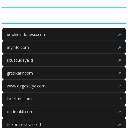
Popular Post
Website Media Partner
bookieindonesia.com
↗
afyinfo.com
↗
situsbudaya.id
↗
gresikarir.com
↗
www.dirgasatya.com
↗
kafeilmu.com
↗
optimakit.com
↗
telkomtelstra.co.id
↗