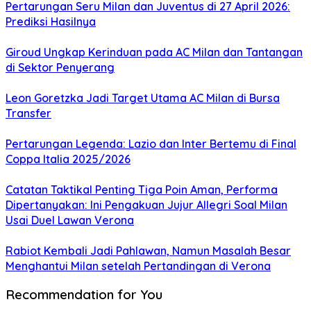
Pertarungan Seru Milan dan Juventus di 27 April 2026:
Prediksi Hasilnya
Giroud Ungkap Kerinduan pada AC Milan dan Tantangan
di Sektor Penyerang
Leon Goretzka Jadi Target Utama AC Milan di Bursa
Transfer
Pertarungan Legenda: Lazio dan Inter Bertemu di Final
Coppa Italia 2025/2026
Catatan Taktikal Penting Tiga Poin Aman, Performa
Dipertanyakan: Ini Pengakuan Jujur Allegri Soal Milan
Usai Duel Lawan Verona
Rabiot Kembali Jadi Pahlawan, Namun Masalah Besar
Menghantui Milan setelah Pertandingan di Verona
Recommendation for You