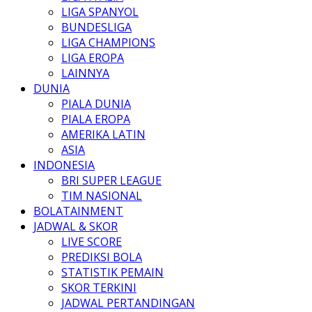
LIGA SPANYOL
BUNDESLIGA
LIGA CHAMPIONS
LIGA EROPA
LAINNYA
DUNIA
PIALA DUNIA
PIALA EROPA
AMERIKA LATIN
ASIA
INDONESIA
BRI SUPER LEAGUE
TIM NASIONAL
BOLATAINMENT
JADWAL & SKOR
LIVE SCORE
PREDIKSI BOLA
STATISTIK PEMAIN
SKOR TERKINI
JADWAL PERTANDINGAN