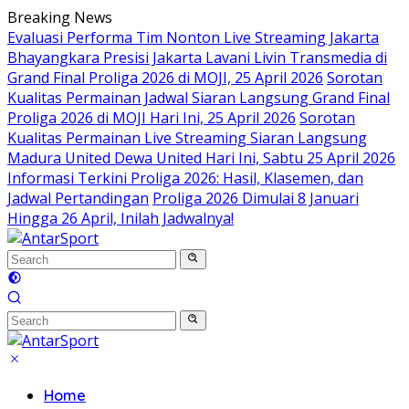
Skip
Breaking News
to
Evaluasi Performa Tim Nonton Live Streaming Jakarta
content
Bhayangkara Presisi Jakarta Lavani Livin Transmedia di
Grand Final Proliga 2026 di MOJI, 25 April 2026
Sorotan
Kualitas Permainan Jadwal Siaran Langsung Grand Final
Proliga 2026 di MOJI Hari Ini, 25 April 2026
Sorotan
Kualitas Permainan Live Streaming Siaran Langsung
Madura United Dewa United Hari Ini, Sabtu 25 April 2026
Informasi Terkini Proliga 2026: Hasil, Klasemen, dan
Jadwal Pertandingan
Proliga 2026 Dimulai 8 Januari
Hingga 26 April, Inilah Jadwalnya!
Home