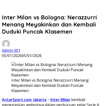
Inter Milan vs Bologna: Nerazzurri
Menang Meyakinkan dan Kembali
Duduki Puncak Klasemen
Admin 001
05/01/2026
05/01/2026
Inter Milan vs Bologna: Nerazzurri Menang
Meyakinkan dan Kembali Duduki Puncak
Klasemen
AntarSport.com
,
Jakarta
–
Inter Milan
kembali
menegaskan ambisinya dalam perburuan gelar Serie A