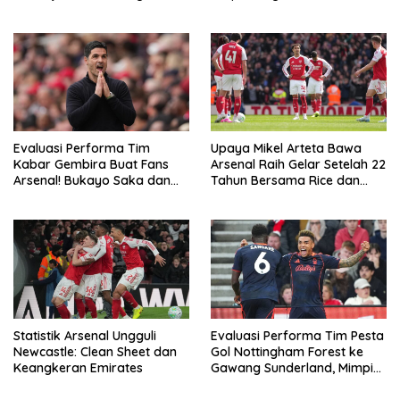
Madrid
Barcelona
Evaluasi Performa Tim
Upaya Mikel Arteta Bawa
Kabar Gembira Buat Fans
Arsenal Raih Gelar Setelah 22
Arsenal! Bukayo Saka dan
Tahun Bersama Rice dan
Calafiori Siap Tempur Lawan
Zubimendi
Newcastle
Statistik Arsenal Ungguli
Evaluasi Performa Tim Pesta
Newcastle: Clean Sheet dan
Gol Nottingham Forest ke
Keangkeran Emirates
Gawang Sunderland, Mimpi
Buruk Tottenham dan West