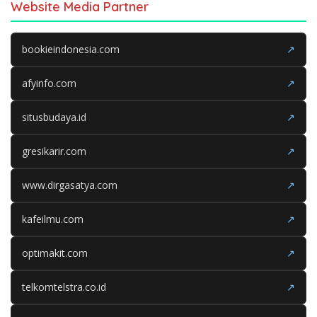
Website Media Partner
bookieindonesia.com
↗
afyinfo.com
↗
situsbudaya.id
↗
gresikarir.com
↗
www.dirgasatya.com
↗
kafeilmu.com
↗
optimakit.com
↗
telkomtelstra.co.id
↗