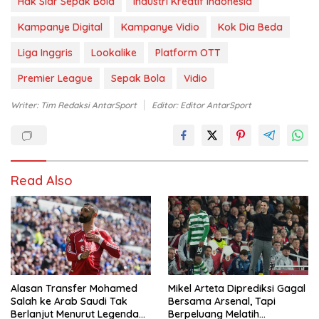
Hak Siar Sepak Bola
Industri Kreatif Indonesia
Kampanye Digital
Kampanye Vidio
Kok Dia Beda
Liga Inggris
Lookalike
Platform OTT
Premier League
Sepak Bola
Vidio
Writer: Tim Redaksi AntarSport
Editor: Editor AntarSport
Read Also
Alasan Transfer Mohamed
Mikel Arteta Diprediksi Gagal
Salah ke Arab Saudi Tak
Bersama Arsenal, Tapi
Berlanjut Menurut Legenda
Berpeluang Melatih