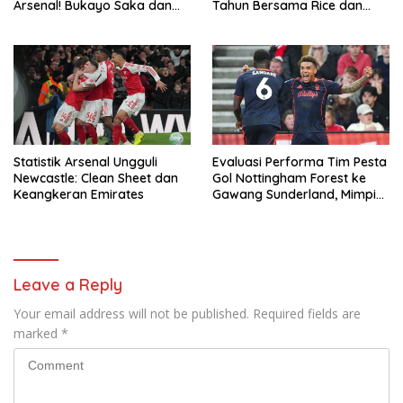
Arsenal! Bukayo Saka dan
Tahun Bersama Rice dan
Calafiori Siap Tempur Lawan
Zubimendi
Newcastle
Statistik Arsenal Ungguli
Evaluasi Performa Tim Pesta
Newcastle: Clean Sheet dan
Gol Nottingham Forest ke
Keangkeran Emirates
Gawang Sunderland, Mimpi
Buruk Tottenham dan West
Ham
Leave a Reply
Your email address will not be published.
Required fields are
marked
*