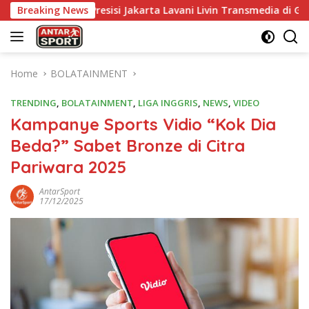
Skip
a Presisi Jakarta Lavani Livin Transmedia di Grand Final Prolig
Breaking News
to
content
Home
BOLATAINMENT
TRENDING
,
BOLATAINMENT
,
LIGA INGGRIS
,
NEWS
,
VIDEO
Kampanye Sports Vidio “Kok Dia
Beda?” Sabet Bronze di Citra
Pariwara 2025
AntarSport
17/12/2025