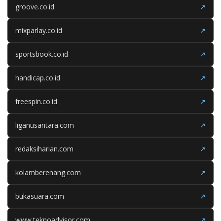
groove.co.id
↗
mixparlay.co.id
↗
sportsbook.co.id
↗
handicap.co.id
↗
freespin.co.id
↗
liganusantara.com
↗
redaksiharian.com
↗
kolamberenang.com
↗
bukasuara.com
↗
www.teknoadvisor.com
↗