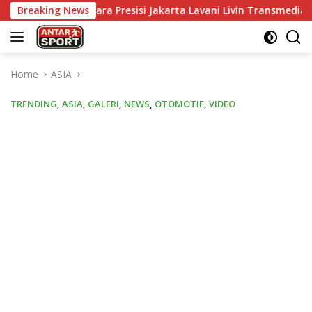
Skip
angkara Presisi Jakarta Lavani Livin Transmedia di Grand Final 
Breaking News
to
content
Home
ASIA
TRENDING
,
ASIA
,
GALERI
,
NEWS
,
OTOMOTIF
,
VIDEO