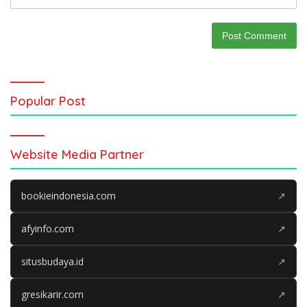
Popular Post
Website Media Partner
bookieindonesia.com
↗
afyinfo.com
↗
situsbudaya.id
↗
gresikarir.com
↗