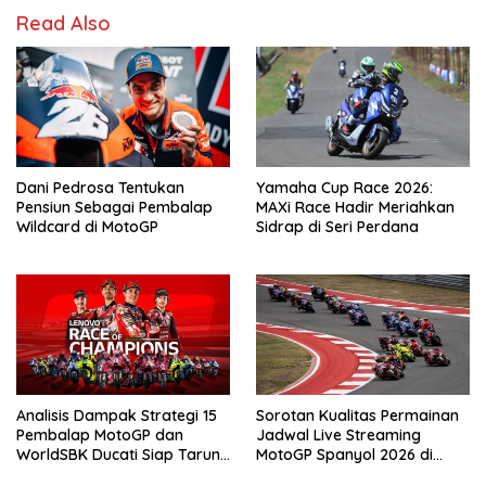
Read Also
Dani Pedrosa Tentukan
Yamaha Cup Race 2026:
Pensiun Sebagai Pembalap
MAXi Race Hadir Meriahkan
Wildcard di MotoGP
Sidrap di Seri Perdana
Analisis Dampak Strategi 15
Sorotan Kualitas Permainan
Pembalap MotoGP dan
Jadwal Live Streaming
WorldSBK Ducati Siap Tarung
MotoGP Spanyol 2026 di
di Race of Champions World
Vidio, 24-26 April 2026