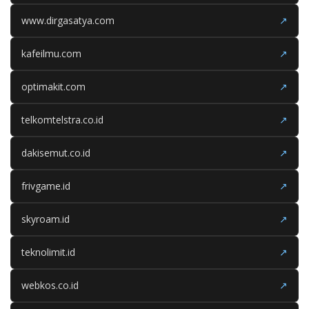
www.dirgasatya.com
↗
kafeilmu.com
↗
optimakit.com
↗
telkomtelstra.co.id
↗
dakisemut.co.id
↗
frivgame.id
↗
skyroam.id
↗
teknolimit.id
↗
webkos.co.id
↗