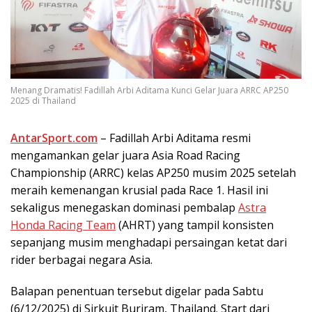
Menang Dramatis! Fadillah Arbi Aditama Kunci Gelar Juara ARRC AP250
2025 di Thailand
AntarSport.com
– Fadillah Arbi Aditama resmi
mengamankan gelar juara Asia Road Racing
Championship (ARRC) kelas AP250 musim 2025 setelah
meraih kemenangan krusial pada Race 1. Hasil ini
sekaligus menegaskan dominasi pembalap
Astra
Honda Racing Team
(AHRT) yang tampil konsisten
sepanjang musim menghadapi persaingan ketat dari
rider berbagai negara Asia.
Balapan penentuan tersebut digelar pada Sabtu
(6/12/2025) di Sirkuit Buriram, Thailand. Start dari