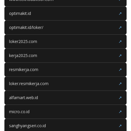
optimakit.id
↗
optimakit.id/loker/
↗
loker2025.com
↗
kerja2025.com
↗
resmikerja.com
↗
loker.resmikerja.com
↗
alfamart.web.id
↗
micro.co.id
↗
sanghyangseri.co.id
↗