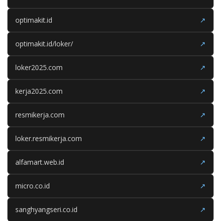
optimakit.id
↗
optimakit.id/loker/
↗
loker2025.com
↗
kerja2025.com
↗
resmikerja.com
↗
loker.resmikerja.com
↗
alfamart.web.id
↗
micro.co.id
↗
sanghyangseri.co.id
↗