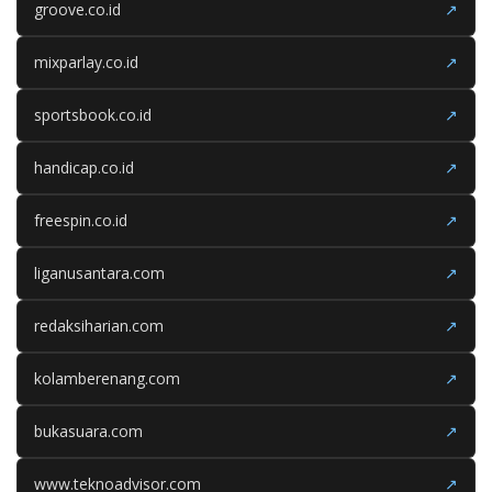
groove.co.id
↗
mixparlay.co.id
↗
sportsbook.co.id
↗
handicap.co.id
↗
freespin.co.id
↗
liganusantara.com
↗
redaksiharian.com
↗
kolamberenang.com
↗
bukasuara.com
↗
www.teknoadvisor.com
↗