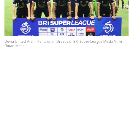
Dewa United Alami Penurunan Drastis di BRI Super League Meski Miliki
Skuad Mahal