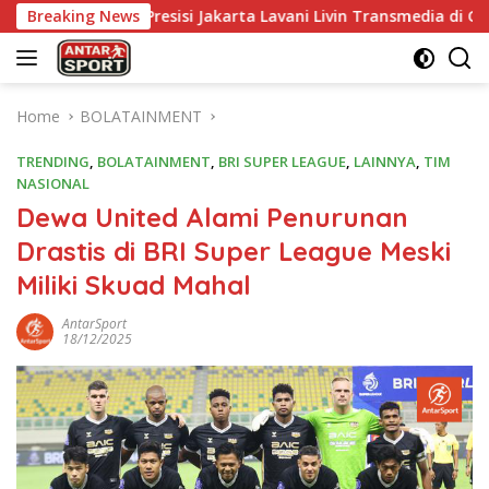
Skip
resisi Jakarta Lavani Livin Transmedia di Grand Final Proliga 
Breaking News
to
content
Home
BOLATAINMENT
TRENDING
,
BOLATAINMENT
,
BRI SUPER LEAGUE
,
LAINNYA
,
TIM
NASIONAL
Dewa United Alami Penurunan
Drastis di BRI Super League Meski
Miliki Skuad Mahal
AntarSport
18/12/2025