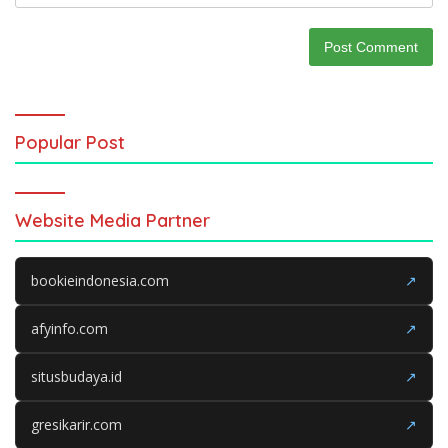
Popular Post
Website Media Partner
bookieindonesia.com
↗
afyinfo.com
↗
situsbudaya.id
↗
gresikarir.com
↗