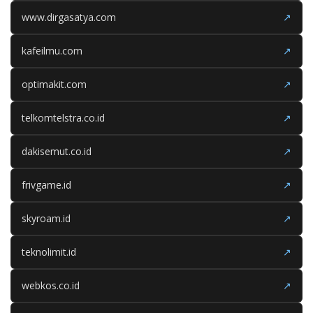
www.dirgasatya.com
↗
kafeilmu.com
↗
optimakit.com
↗
telkomtelstra.co.id
↗
dakisemut.co.id
↗
frivgame.id
↗
skyroam.id
↗
teknolimit.id
↗
webkos.co.id
↗