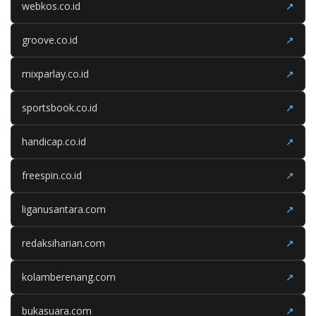
webkos.co.id
↗
groove.co.id
↗
mixparlay.co.id
↗
sportsbook.co.id
↗
handicap.co.id
↗
freespin.co.id
↗
liganusantara.com
↗
redaksiharian.com
↗
kolamberenang.com
↗
bukasuara.com
↗