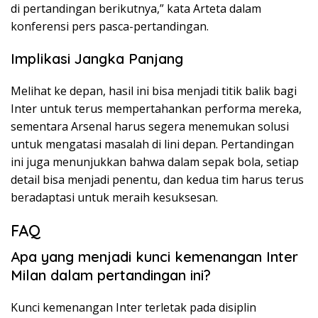
di pertandingan berikutnya,” kata Arteta dalam
konferensi pers pasca-pertandingan.
Implikasi Jangka Panjang
Melihat ke depan, hasil ini bisa menjadi titik balik bagi
Inter untuk terus mempertahankan performa mereka,
sementara Arsenal harus segera menemukan solusi
untuk mengatasi masalah di lini depan. Pertandingan
ini juga menunjukkan bahwa dalam sepak bola, setiap
detail bisa menjadi penentu, dan kedua tim harus terus
beradaptasi untuk meraih kesuksesan.
FAQ
Apa yang menjadi kunci kemenangan Inter
Milan dalam pertandingan ini?
Kunci kemenangan Inter terletak pada disiplin