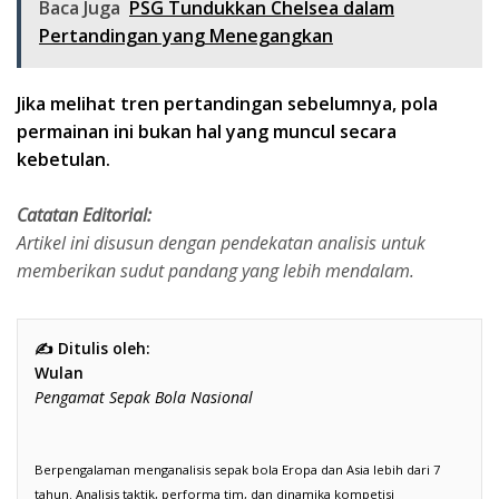
Baca Juga
PSG Tundukkan Chelsea dalam
Pertandingan yang Menegangkan
Jika melihat tren pertandingan sebelumnya, pola
permainan ini bukan hal yang muncul secara
kebetulan.
Catatan Editorial:
Artikel ini disusun dengan pendekatan analisis untuk
memberikan sudut pandang yang lebih mendalam.
✍️ Ditulis oleh:
Wulan
Pengamat Sepak Bola Nasional
Berpengalaman menganalisis sepak bola Eropa dan Asia lebih dari 7
tahun. Analisis taktik, performa tim, dan dinamika kompetisi