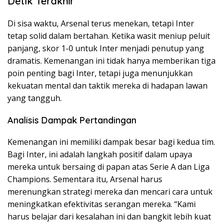
Detik Terakhir
Di sisa waktu, Arsenal terus menekan, tetapi Inter
tetap solid dalam bertahan. Ketika wasit meniup peluit
panjang, skor 1-0 untuk Inter menjadi penutup yang
dramatis. Kemenangan ini tidak hanya memberikan tiga
poin penting bagi Inter, tetapi juga menunjukkan
kekuatan mental dan taktik mereka di hadapan lawan
yang tangguh.
Analisis Dampak Pertandingan
Kemenangan ini memiliki dampak besar bagi kedua tim.
Bagi Inter, ini adalah langkah positif dalam upaya
mereka untuk bersaing di papan atas Serie A dan Liga
Champions. Sementara itu, Arsenal harus
merenungkan strategi mereka dan mencari cara untuk
meningkatkan efektivitas serangan mereka. “Kami
harus belajar dari kesalahan ini dan bangkit lebih kuat