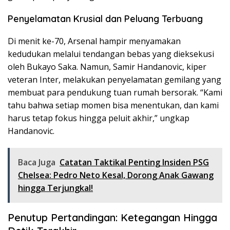
Penyelamatan Krusial dan Peluang Terbuang
Di menit ke-70, Arsenal hampir menyamakan
kedudukan melalui tendangan bebas yang dieksekusi
oleh Bukayo Saka. Namun, Samir Handanovic, kiper
veteran Inter, melakukan penyelamatan gemilang yang
membuat para pendukung tuan rumah bersorak. “Kami
tahu bahwa setiap momen bisa menentukan, dan kami
harus tetap fokus hingga peluit akhir,” ungkap
Handanovic.
Baca Juga
Catatan Taktikal Penting Insiden PSG
Chelsea: Pedro Neto Kesal, Dorong Anak Gawang
hingga Terjungkal!
Penutup Pertandingan: Ketegangan Hingga