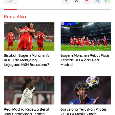
Read Also
Bisakah Bayern Munchen’s
Bayern Munchen Rebut Posisi
KOD Trio Menyaingi
Teratas UEFA dari Real
Kejayaan MSN Barcelona?
Madrid
Real Madrid Kecewa Berat
Barcelona Teruskan Protes
Usai Camavinga Terima
ke UEFA Meski Sudah