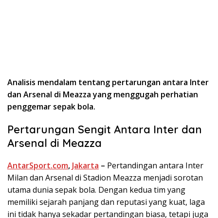
Analisis mendalam tentang pertarungan antara Inter
dan Arsenal di Meazza yang menggugah perhatian
penggemar sepak bola.
Pertarungan Sengit Antara Inter dan
Arsenal di Meazza
AntarSport.com
,
Jakarta
–
Pertandingan antara Inter
Milan dan Arsenal di Stadion Meazza menjadi sorotan
utama dunia sepak bola. Dengan kedua tim yang
memiliki sejarah panjang dan reputasi yang kuat, laga
ini tidak hanya sekadar pertandingan biasa, tetapi juga