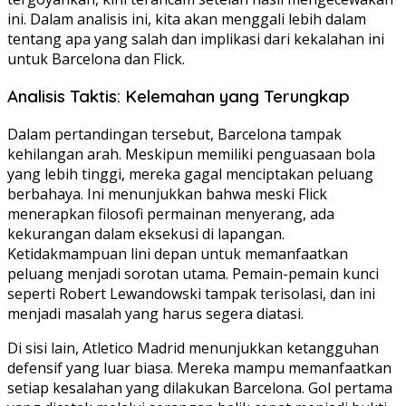
ini. Dalam analisis ini, kita akan menggali lebih dalam
tentang apa yang salah dan implikasi dari kekalahan ini
untuk Barcelona dan Flick.
Analisis Taktis: Kelemahan yang Terungkap
Dalam pertandingan tersebut, Barcelona tampak
kehilangan arah. Meskipun memiliki penguasaan bola
yang lebih tinggi, mereka gagal menciptakan peluang
berbahaya. Ini menunjukkan bahwa meski Flick
menerapkan filosofi permainan menyerang, ada
kekurangan dalam eksekusi di lapangan.
Ketidakmampuan lini depan untuk memanfaatkan
peluang menjadi sorotan utama. Pemain-pemain kunci
seperti Robert Lewandowski tampak terisolasi, dan ini
menjadi masalah yang harus segera diatasi.
Di sisi lain, Atletico Madrid menunjukkan ketangguhan
defensif yang luar biasa. Mereka mampu memanfaatkan
setiap kesalahan yang dilakukan Barcelona. Gol pertama