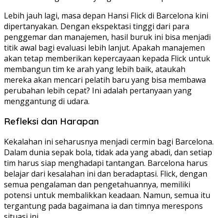
Lebih jauh lagi, masa depan Hansi Flick di Barcelona kini
dipertanyakan. Dengan ekspektasi tinggi dari para
penggemar dan manajemen, hasil buruk ini bisa menjadi
titik awal bagi evaluasi lebih lanjut. Apakah manajemen
akan tetap memberikan kepercayaan kepada Flick untuk
membangun tim ke arah yang lebih baik, ataukah
mereka akan mencari pelatih baru yang bisa membawa
perubahan lebih cepat? Ini adalah pertanyaan yang
menggantung di udara.
Refleksi dan Harapan
Kekalahan ini seharusnya menjadi cermin bagi Barcelona.
Dalam dunia sepak bola, tidak ada yang abadi, dan setiap
tim harus siap menghadapi tantangan. Barcelona harus
belajar dari kesalahan ini dan beradaptasi. Flick, dengan
semua pengalaman dan pengetahuannya, memiliki
potensi untuk membalikkan keadaan. Namun, semua itu
tergantung pada bagaimana ia dan timnya merespons
situasi ini.