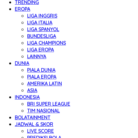
TRENDING
EROPA
LIGA INGGRIS
LIGA ITALIA
LIGA SPANYOL
BUNDESLIGA
LIGA CHAMPIONS
LIGA EROPA
LAINNYA
DUNIA
PIALA DUNIA
PIALA EROPA
AMERIKA LATIN
ASIA
INDONESIA
BRI SUPER LEAGUE
TIM NASIONAL
BOLATAINMENT
JADWAL & SKOR
LIVE SCORE
PREDIKSI BOLA