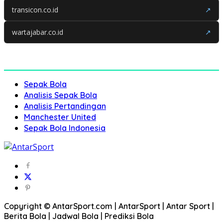
transicon.co.id
↗
wartajabar.co.id
↗
Popular Tags
Sepak Bola
Analisis Sepak Bola
Analisis Pertandingan
Manchester United
Sepak Bola Indonesia
Copyright © AntarSport.com | AntarSport | Antar Sport |
Berita Bola | Jadwal Bola | Prediksi Bola