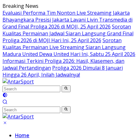
Skip
Breaking News
to
Evaluasi Performa Tim Nonton Live Streaming Jakarta
content
Bhayangkara Presisi Jakarta Lavani Livin Transmedia di
Grand Final Proliga 2026 di MOJI, 25 April 2026
Sorotan
Kualitas Permainan Jadwal Siaran Langsung Grand Final
Proliga 2026 di MOJI Hari Ini, 25 April 2026
Sorotan
Kualitas Permainan Live Streaming Siaran Langsung
Madura United Dewa United Hari Ini, Sabtu 25 April 2026
Informasi Terkini Proliga 2026: Hasil, Klasemen, dan
Jadwal Pertandingan
Proliga 2026 Dimulai 8 Januari
Hingga 26 April, Inilah Jadwalnya!
Home