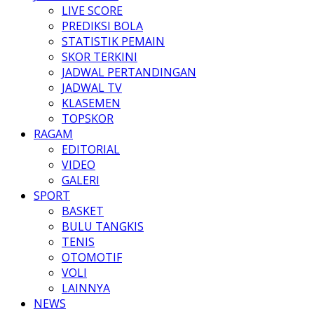
LIVE SCORE
PREDIKSI BOLA
STATISTIK PEMAIN
SKOR TERKINI
JADWAL PERTANDINGAN
JADWAL TV
KLASEMEN
TOPSKOR
RAGAM
EDITORIAL
VIDEO
GALERI
SPORT
BASKET
BULU TANGKIS
TENIS
OTOMOTIF
VOLI
LAINNYA
NEWS