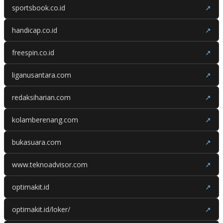
sportsbook.co.id
↗
handicap.co.id
↗
freespin.co.id
↗
liganusantara.com
↗
redaksiharian.com
↗
kolamberenang.com
↗
bukasuara.com
↗
www.teknoadvisor.com
↗
optimakit.id
↗
optimakit.id/loker/
↗