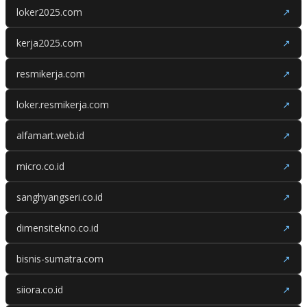
loker2025.com
↗
kerja2025.com
↗
resmikerja.com
↗
loker.resmikerja.com
↗
alfamart.web.id
↗
micro.co.id
↗
sanghyangseri.co.id
↗
dimensitekno.co.id
↗
bisnis-sumatra.com
↗
siiora.co.id
↗