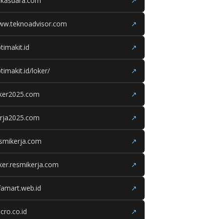
ukasuara.com
↗
ww.teknoadvisor.com
↗
timakit.id
↗
timakit.id/loker/
↗
oker2025.com
↗
erja2025.com
↗
smikerja.com
↗
ker.resmikerja.com
↗
famart.web.id
↗
cro.co.id
↗