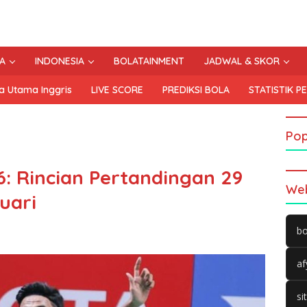
A
INDONESIA
BOLATAINMENT
JADWAL & SKOR
a Utama Inggris
LIVE SCORE
PREDIKSI BOLA
STATISTIK P
Pop
6: Rincian Pertandingan 29
Web
uari
bo
af
si