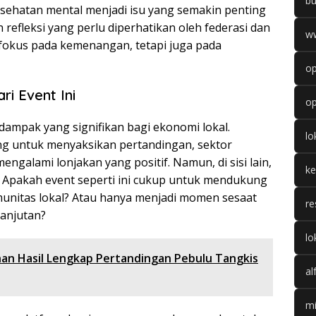
b
ehatan mental menjadi isu yang semakin penting
h refleksi yang perlu diperhatikan oleh federasi dan
w
erfokus pada kemenangan, tetapi juga pada
op
i Event Ini
op
ampak yang signifikan bagi ekonomi lokal.
l
g untuk menyaksikan pertandingan, sektor
engalami lonjakan yang positif. Namun, di sisi lain,
k
. Apakah event seperti ini cukup untuk mendukung
unitas lokal? Atau hanya menjadi momen sesaat
re
anjutan?
lo
nan Hasil Lengkap Pertandingan Pebulu Tangkis
al
mi