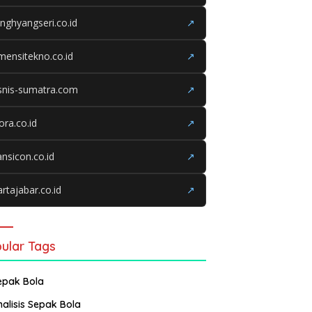
nghyangseri.co.id
↗
mensitekno.co.id
↗
snis-sumatra.com
↗
iora.co.id
↗
ansicon.co.id
↗
rtajabar.co.id
↗
ular Tags
epak Bola
nalisis Sepak Bola