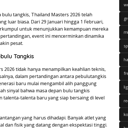
we
 bulu tangkis, Thailand Masters 2026 telah
gr
 luar biasa. Dari 29 Januari hingga 1 Februari,
ia berkumpul untuk menunjukkan kemampuan mereka
mi
r pertandingan, event ini mencerminkan dinamika
kin pesat.
sp
bulu Tangkis
ha
rs 2026 tidak hanya menampilkan keahlian teknis,
fr
isalnya, dalam pertandingan antara pebulutangkis
generasi baru mulai mengambil alih panggung
li
alah sinyal bahwa masa depan bulu tangkis
 talenta-talenta baru yang siap bersaing di level
re
k
tantangan yang harus dihadapi. Banyak atlet yang
 dan fisik yang datang dengan ekspektasi tinggi.