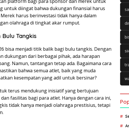
rikan platform bagi para sponsor dan merek untuk
ng untuk diingat bahwa dukungan finansial harus
sa
. Merek harus berinvestasi tidak hanya dalam
an olahraga di tingkat akar rumput.
di
 Bulu Tangkis
bi
 bisa menjadi titik balik bagi bulu tangkis. Dengan
si
n dukungan dari berbagai pihak, ada harapan
bang. Namun, tantangan tetap ada. Bagaimana cara
tr
mastikan bahwa semua atlet, baik yang muda
kan kesempatan yang adil untuk bersinar?
wa
ntuk terus mendukung inisiatif yang bertujuan
an fasilitas bagi para atlet. Hanya dengan cara ini,
Pop
is tidak hanya menjadi olahraga prestisius, tetapi
n.
S
A