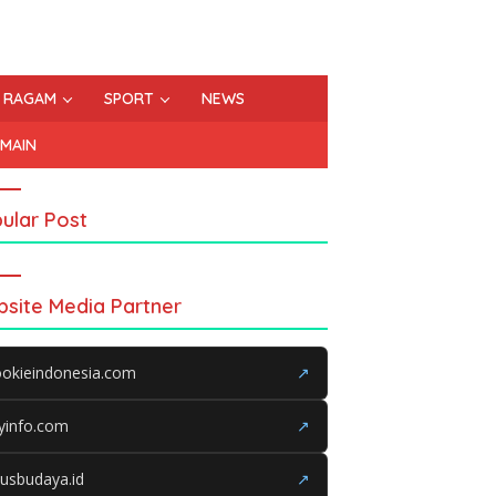
RAGAM
SPORT
NEWS
EMAIN
ular Post
site Media Partner
okieindonesia.com
↗
yinfo.com
↗
tusbudaya.id
↗