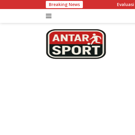
Skip
Breaking News
Evaluasi Performa Tim Nonton
to
content