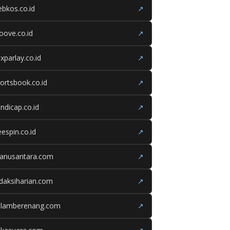
bkos.co.id
↗
oove.co.id
↗
xparlay.co.id
↗
ortsbook.co.id
↗
ndicap.co.id
↗
eespin.co.id
↗
ganusantara.com
↗
daksiharian.com
↗
olamberenang.com
↗