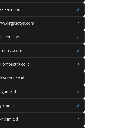
esikarir.com
↗
ww.dirgasatya.com
↗
feilmu.com
↗
timakit.com
↗
lkomtelstra.co.id
↗
kisemut.co.id
↗
ivgame.id
↗
yroam.id
↗
knolimit.id
↗