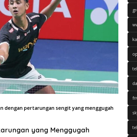
gr
w
ka
op
te
da
fr
tan dengan pertarungan sengit yang menggugah
sk
te
ertarungan yang Menggugah